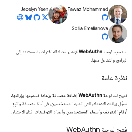
Jecelyn Yeen
Fawaz Mohammad
Sofia Emelianova
استخدِم لوحة
WebAuthn
لإنشاء مصادقة افتراضية مستندة إلى
البرامج والتفاعل معها.
نظرة عامة
تتيح لك لوحة
WebAuthn
إضافة مصادقة وإعادة تسميتها وإزالتها.
سجِّل بيانات الاعتماد، التي تشبه المستخدمين، في أداة مصادقة واتّبِع
أرقام التعريف
و
أسماء المستخدمين
و
أعداد التوقيعات
أثناء الاختبار.
فتح لوحة Web
Authn