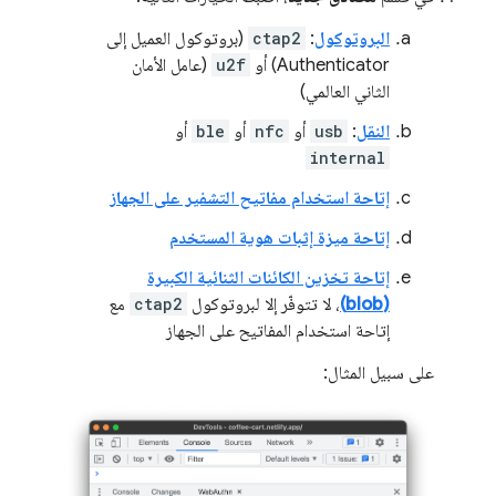
البروتوكول
:
ctap2
(بروتوكول العميل إلى
Authenticator) أو
u2f
(عامل الأمان
الثاني العالمي)
النقل
:
usb
أو
nfc
أو
ble
أو
internal
إتاحة استخدام مفاتيح التشفير على الجهاز
إتاحة ميزة إثبات هوية المستخدم
إتاحة تخزين الكائنات الثنائية الكبيرة
(blob)
، لا تتوفّر إلا لبروتوكول
ctap2
مع
إتاحة استخدام المفاتيح على الجهاز
على سبيل المثال: