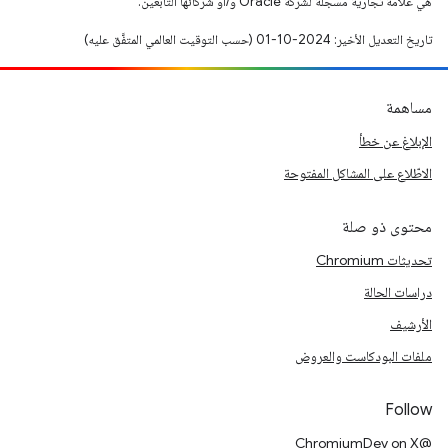
هي علامة تجارية مسجَّلة لشركة Oracle و/أو شركائها التابعين.
تاريخ التعديل الأخير: 2024-10-01 (حسب التوقيت العالمي المتفَّق عليه)
مساهمة
الإبلاغ عن خطأ
الاطّلاع على المشاكل المفتوحة
محتوى ذو صلة
تحديثات Chromium
دراسات الحالة
الأرشيف
ملفات البودكاست والعروض
Follow
@ChromiumDev on X