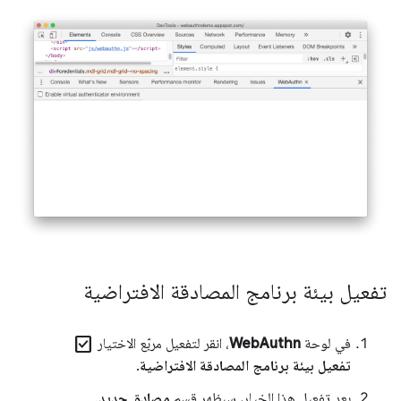
تفعيل بيئة برنامج المصادقة الافتراضية
check_box
في لوحة
WebAuthn
، انقر لتفعيل مربّع الاختيار
تفعيل بيئة برنامج المصادقة الافتراضية
.
بعد تفعيل هذا الخيار، سيظهر قسم
مصادق جديد
.