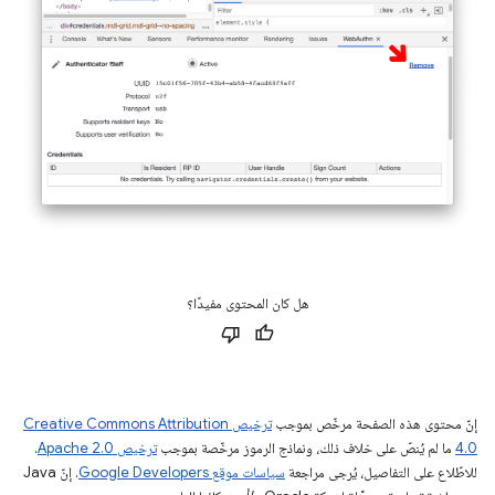
هل كان المحتوى مفيدًا؟
إنّ محتوى هذه الصفحة مرخّص بموجب
ترخيص Creative Commons Attribution
4.0‏
ما لم يُنصّ على خلاف ذلك، ونماذج الرموز مرخّصة بموجب
ترخيص Apache 2.0‏
.
للاطّلاع على التفاصيل، يُرجى مراجعة
سياسات موقع Google Developers‏
. إنّ Java