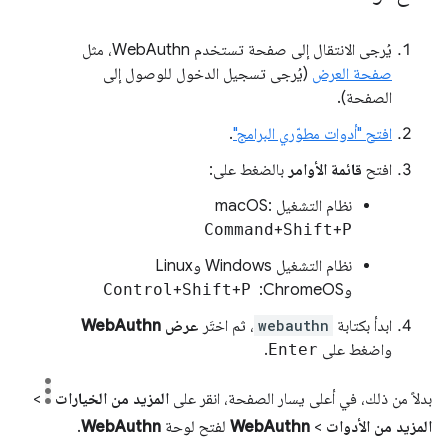
يُرجى الانتقال إلى صفحة تستخدم WebAuthn، مثل
صفحة العرض
(يُرجى تسجيل الدخول للوصول إلى
الصفحة).
افتح "أدوات مطوّري البرامج"
.
افتح
قائمة الأوامر
بالضغط على:
نظام التشغيل macOS:
Command
+
Shift
+
P
نظام التشغيل Windows وLinux
وChromeOS: ‏
P
+
Shift
+
Control
ابدأ بكتابة
webauthn
، ثم اختَر
عرض WebAuthn
واضغط على
Enter
.
بدلاً من ذلك، في أعلى يسار الصفحة، انقر على
المزيد من الخيارات
>
المزيد من الأدوات
>
WebAuthn
لفتح لوحة
WebAuthn
.