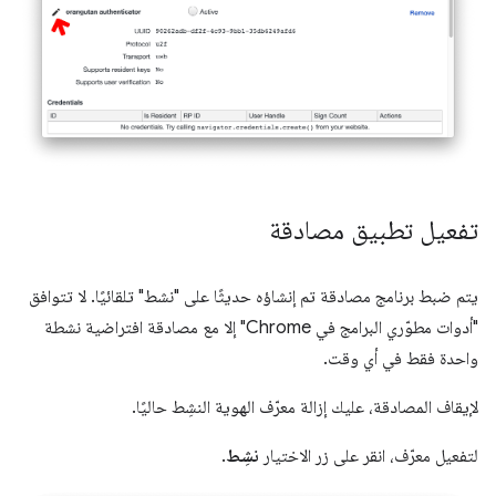
تفعيل تطبيق مصادقة
يتم ضبط برنامج مصادقة تم إنشاؤه حديثًا على "نشط" تلقائيًا. لا تتوافق
"أدوات مطوّري البرامج في Chrome" إلا مع مصادقة افتراضية نشطة
واحدة فقط في أي وقت.
لإيقاف المصادقة، عليك إزالة معرّف الهوية النشِط حاليًا.
لتفعيل معرّف، انقر على زر الاختيار
نشِط
.