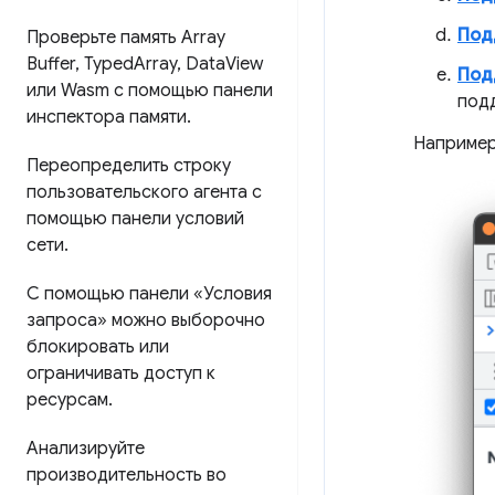
Под
Проверьте память Array
Buffer
,
Typed
Array
,
Data
View
Под
или Wasm с помощью панели
под
инспектора памяти
.
Например
Переопределить строку
пользовательского агента с
помощью панели условий
сети
.
С помощью панели «Условия
запроса» можно выборочно
блокировать или
ограничивать доступ к
ресурсам
.
Анализируйте
производительность во