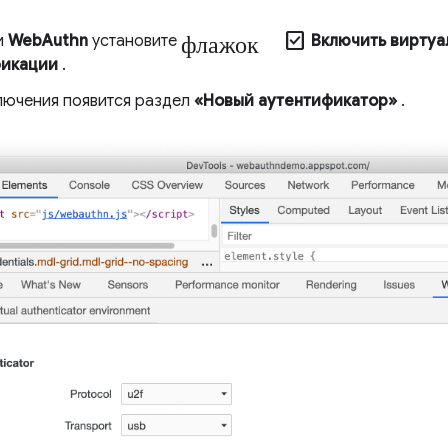
флажок check_box
и
WebAuthn
установите
Включить виртуа
фикации
.
лючения появится раздел
«Новый аутентификатор»
.