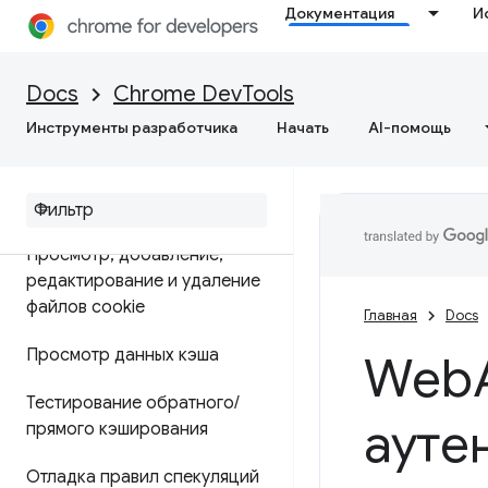
Документация
И
Приложение
Обзор
Docs
Chrome DevTools
Инструменты разработчика
Начать
AI-помощь
Отладка прогрессивных веб-
приложений
Просмотр и редактирование
Просмотр
,
добавление
,
редактирование и удаление
файлов cookie
Главная
Docs
Просмотр данных кэша
Web
Тестирование обратного
/
ауте
прямого кэширования
Отладка правил спекуляций