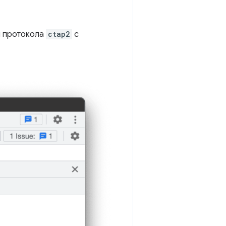
я протокола
ctap2
с