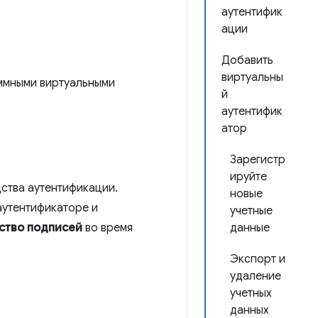
аутентифик
ации
Добавить
виртуальны
ммными виртуальными
й
аутентифик
атор
Зарегистр
ируйте
дства аутентификации.
новые
аутентификаторе и
учетные
ство подписей
во время
данные
Экспорт и
удаление
учетных
данных