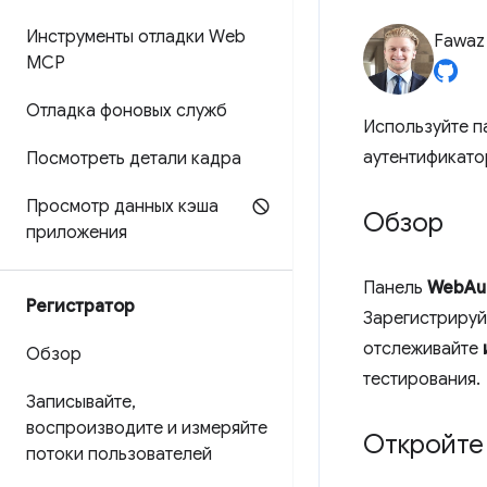
Инструменты отладки Web
Fawa
MCP
Отладка фоновых служб
Используйте 
аутентификато
Посмотреть детали кадра
Просмотр данных кэша
Обзор
приложения
Панель
WebAu
Регистратор
Зарегистрируй
отслеживайте
Обзор
тестирования.
Записывайте
,
воспроизводите и измеряйте
Откройте
потоки пользователей