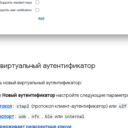
 виртуальный аутентификатор
ь новый виртуальный аутентификатор:
е
Новый аутентификатор
настройте следующие параметр
токол
:
ctap2
(протокол клиент-аутентификатор) или
u2f
нспорт
:
usb
,
nfc
,
ble
или
internal
держивает резидентные ключи