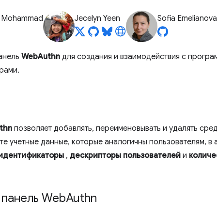
z Mohammad
Jecelyn Yeen
Sofia Emelianova
панель
WebAuthn
для создания и взаимодействия с програ
рами.
thn
позволяет добавлять, переименовывать и удалять сре
те учетные данные, которые аналогичны пользователям, в 
идентификаторы
,
дескрипторы пользователей
и
количе
 панель Web
Authn