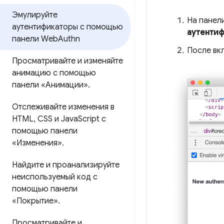
Эмулируйте
На панел
аутентификаторы с помощью
аутенти
панели Web
Authn
После вк
Просматривайте и изменяйте
анимацию с помощью
панели «Анимации»
.
Отслеживайте изменения в
HTML
,
CSS и Java
Script с
помощью панели
«Изменения»
.
Найдите и проанализируйте
неиспользуемый код с
помощью панели
«Покрытие»
.
Просматривайте и