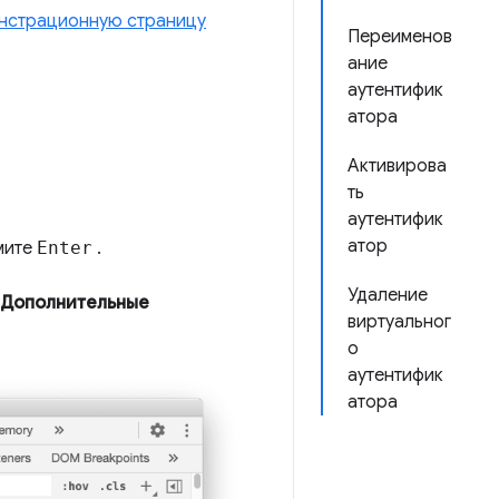
нстрационную страницу
Переименов
ание
аутентифик
атора
Активирова
ть
аутентифик
атор
мите
Enter
.
Удаление
Дополнительные
виртуальног
о
аутентифик
атора