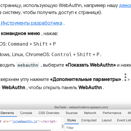
 страницу, использующую WebAuthn, например нашу
демо
в систему, чтобы получить доступ к странице).
 Инструменты разработчика
.
е
командное меню
, нажав:
OS:
Command
+
Shift
+
P
ows, Linux, ChromeOS:
Control
+
Shift
+
P.
вводить
webauthn
, выберите
«Показать WebAuthn»
и наж
 верхнем углу нажмите
«Дополнительные параметры»
.
>
>
WebAuthn
, чтобы открыть панель
WebAuthn
.