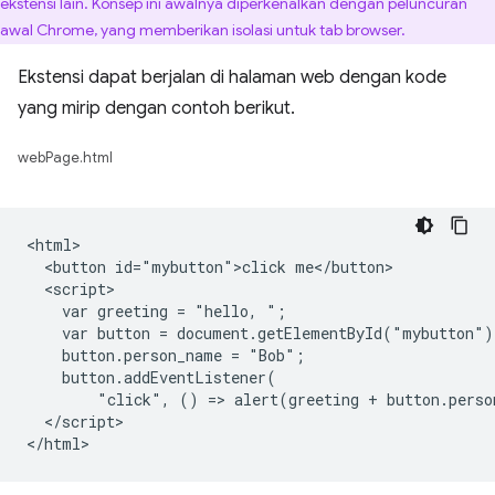
ekstensi lain. Konsep ini awalnya diperkenalkan dengan peluncuran
awal Chrome, yang memberikan isolasi untuk tab browser.
Ekstensi dapat berjalan di halaman web dengan kode
yang mirip dengan contoh berikut.
webPage.html
<html>

  <button id="mybutton">click me</button>

  <script>

    var greeting = "hello, ";

    var button = document.getElementById("mybutton");
    button.person_name = "Bob";

    button.addEventListener(

        "click", () => alert(greeting + button.perso
  </script>
