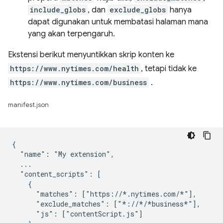
include_globs
, dan
exclude_globs
hanya
dapat digunakan untuk membatasi halaman mana
yang akan terpengaruh.
Ekstensi berikut menyuntikkan skrip konten ke
https://www.nytimes.com/health
, tetapi tidak ke
https://www.nytimes.com/business
.
manifest.json
{

  "name": "My extension",

  ...

  "content_scripts": [

    {

      "matches": ["https://*.nytimes.com/*"],

      "exclude_matches": ["*://*/*business*"],

      "js": ["contentScript.js"]
