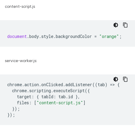
content-script.js
document
.
body
.
style
.
backgroundColor
=
"orange"
;
service-worker.js:
chrome
.
action
.
onClicked
.
addListener
((
tab
)
=
>
{
chrome
.
scripting
.
executeScript
({
target
:
{
tabId
:
tab
.
id
},
files
:
[
"content-script.js"
]
});
});