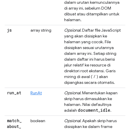
dalam urutan kemunculannya
di array ini, sebelum DOM
dibuat atau ditampilkan untuk
halaman.
js
array string
Opsional.
Daftar file JavaScript
yang akan disisipkan ke
halaman yang cocok. File
disisipkan sesuai urutannya
dalam array ini. Setiap string
dalam daftar ini harus berisi
jalur relatif ke resource di
direktori root ekstensi. Garis
miring di awal (`/`) akan
dipangkas secara otomatis.
run
_
at
RunAt
Opsional.
Menentukan kapan
skrip harus dimasukkan ke
halaman. Nilai defaultnya
document
_
idle
adalah
.
match
_
boolean
Opsional.
Apakah skrip harus
about
_
disisipkan ke dalam frame