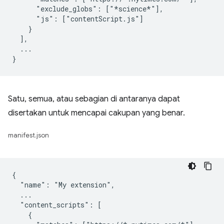
      "exclude_globs": ["*science*"],

      "js": ["contentScript.js"]

    }

  ],

  ...

Satu, semua, atau sebagian di antaranya dapat
disertakan untuk mencapai cakupan yang benar.
manifest.json
{

  "name": "My extension",

  ...

  "content_scripts": [

    {
