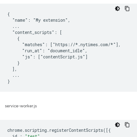
{

  "name": "My extension",

  ...

  "content_scripts": [

    {

      "matches": ["https://*.nytimes.com/*"],

      "run_at": "document_idle",

      "js": ["contentScript.js"]

    }

  ],

  ...

service-worker.js
chrome
.
scripting
.
registerContentScripts
([{
id
:
"test"
,