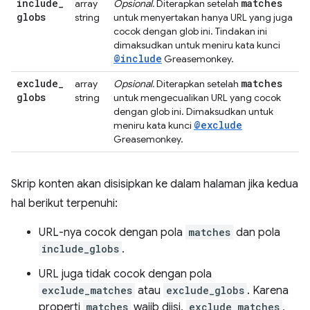
include
_
matches
array
Opsional.
Diterapkan setelah
globs
string
untuk menyertakan hanya URL yang juga
cocok dengan glob ini. Tindakan ini
dimaksudkan untuk meniru kata kunci
@include
Greasemonkey.
exclude
_
matches
array
Opsional.
Diterapkan setelah
globs
string
untuk mengecualikan URL yang cocok
dengan glob ini. Dimaksudkan untuk
@exclude
meniru kata kunci
Greasemonkey.
Skrip konten akan disisipkan ke dalam halaman jika kedua
hal berikut terpenuhi:
URL-nya cocok dengan pola
matches
dan pola
include_globs
.
URL juga tidak cocok dengan pola
exclude_matches
atau
exclude_globs
. Karena
properti
matches
wajib diisi,
exclude_matches
,