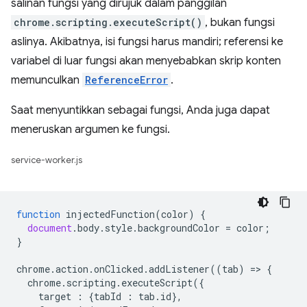
salinan fungsi yang dirujuk dalam panggilan
chrome.scripting.executeScript()
, bukan fungsi
aslinya. Akibatnya, isi fungsi harus mandiri; referensi ke
variabel di luar fungsi akan menyebabkan skrip konten
memunculkan
ReferenceError
.
Saat menyuntikkan sebagai fungsi, Anda juga dapat
meneruskan argumen ke fungsi.
service-worker.js
function
injectedFunction
(
color
)
{
document
.
body
.
style
.
backgroundColor
=
color
;
}
chrome
.
action
.
onClicked
.
addListener
((
tab
)
=
>
{
chrome
.
scripting
.
executeScript
({
target
:
{
tabId
:
tab
.
id
},