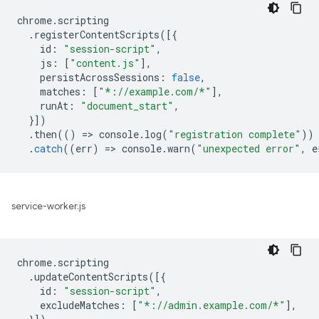
chrome
.
scripting
.
registerContentScripts
([{
id
:
"session-script"
,
js
:
[
"content.js"
],
persistAcrossSessions
:
false
,
matches
:
[
"*://example.com/*"
],
runAt
:
"document_start"
,
}])
.
then
(()
=
>
console
.
log
(
"registration complete"
))
.
catch
((
err
)
=
>
console
.
warn
(
"unexpected error"
,
e
service-worker.js
chrome
.
scripting
.
updateContentScripts
([{
id
:
"session-script"
,
excludeMatches
:
[
"*://admin.example.com/*"
],