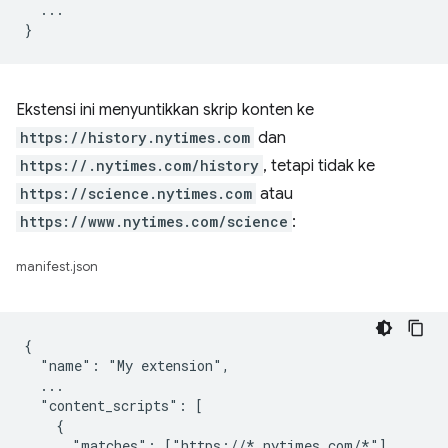
  ...

Ekstensi ini menyuntikkan skrip konten ke
https://history.nytimes.com
dan
https://.nytimes.com/history
, tetapi tidak ke
https://science.nytimes.com
atau
https://www.nytimes.com/science
:
manifest.json
{

  "name": "My extension",

  ...

  "content_scripts": [

    {

      "matches": ["https://*.nytimes.com/*"],
