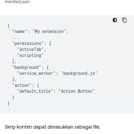
manifest.json:
{

  "name": "My extension",

  ...

  "permissions": [

    "activeTab",

    "scripting"

  ],

  "background": {

    "service_worker": "background.js"

  },

  "action": {

    "default_title": "Action Button"

  }

Skrip konten dapat dimasukkan sebagai file.