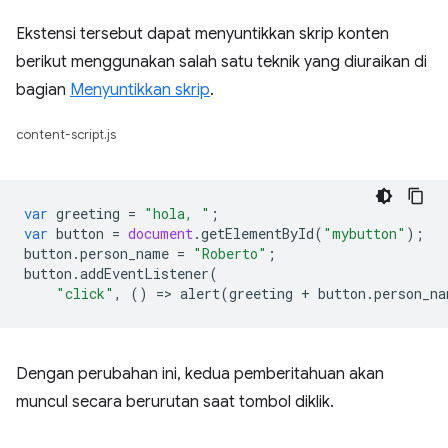
Ekstensi tersebut dapat menyuntikkan skrip konten
berikut menggunakan salah satu teknik yang diuraikan di
bagian
Menyuntikkan skrip
.
content-script.js
var
greeting
=
"hola, "
;
var
button
=
document
.
getElementById
(
"mybutton"
);
button
.
person_name
=
"Roberto"
;
button
.
addEventListener
(
"click"
,
()
=
>
alert
(
greeting
+
button
.
person_na
Dengan perubahan ini, kedua pemberitahuan akan
muncul secara berurutan saat tombol diklik.