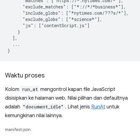
      "matches": ["https://*.nytimes.com/*"],

      "exclude_matches": ["*://*/*business*"],

      "include_globs": ["*nytimes.com/???s/*"],

      "exclude_globs": ["*science*"],

      "js": ["contentScript.js"]

    }

  ],

  ...

Waktu proses
Kolom
run_at
mengontrol kapan file JavaScript
disisipkan ke halaman web. Nilai pilihan dan defaultnya
adalah
"document_idle"
. Lihat jenis
RunAt
untuk
kemungkinan nilai lainnya.
manifest.json