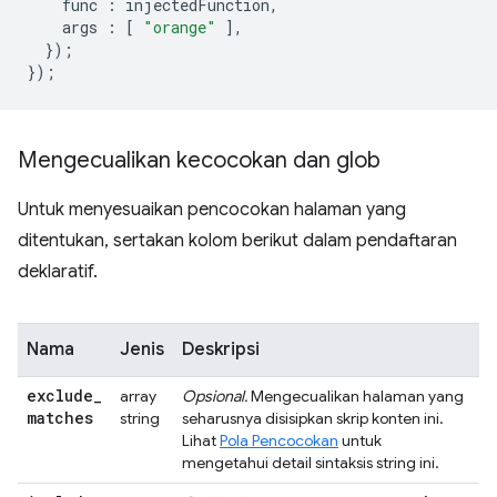
func
:
injectedFunction
,
args
:
[
"orange"
],
});
});
Mengecualikan kecocokan dan glob
Untuk menyesuaikan pencocokan halaman yang
ditentukan, sertakan kolom berikut dalam pendaftaran
deklaratif.
Nama
Jenis
Deskripsi
exclude
_
array
Opsional.
Mengecualikan halaman yang
matches
string
seharusnya disisipkan skrip konten ini.
Lihat
Pola Pencocokan
untuk
mengetahui detail sintaksis string ini.