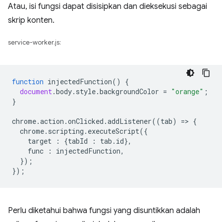
Atau, isi fungsi dapat disisipkan dan dieksekusi sebagai
skrip konten.
service-worker.js:
function
injectedFunction
()
{
document
.
body
.
style
.
backgroundColor
=
"orange"
;
}
chrome
.
action
.
onClicked
.
addListener
((
tab
)
=
>
{
chrome
.
scripting
.
executeScript
({
target
:
{
tabId
:
tab
.
id
},
func
:
injectedFunction
,
});
});
Perlu diketahui bahwa fungsi yang disuntikkan adalah