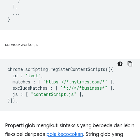
    }

  ],

  ...

service-worker.js
chrome
.
scripting
.
registerContentScripts
([{
id
:
"test"
,
matches
:
[
"https://*.nytimes.com/*"
],
excludeMatches
:
[
"*://*/*business*"
],
js
:
[
"contentScript.js"
],
}]);
Properti glob mengikuti sintaksis yang berbeda dan lebih
fleksibel daripada
pola kecocokan
. String glob yang