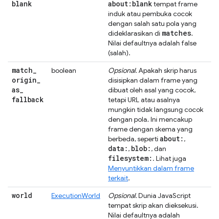
blank
about:blank
tempat frame
induk atau pembuka cocok
dengan salah satu pola yang
matches
dideklarasikan di
.
Nilai defaultnya adalah false
(salah).
match
_
boolean
Opsional.
Apakah skrip harus
origin
_
disisipkan dalam frame yang
as
_
dibuat oleh asal yang cocok,
fallback
tetapi URL atau asalnya
mungkin tidak langsung cocok
dengan pola. Ini mencakup
frame dengan skema yang
about:
berbeda, seperti
,
data:
blob:
,
, dan
filesystem:
. Lihat juga
Menyuntikkan dalam frame
terkait
.
world
ExecutionWorld
Opsional.
Dunia JavaScript
tempat skrip akan dieksekusi.
Nilai defaultnya adalah