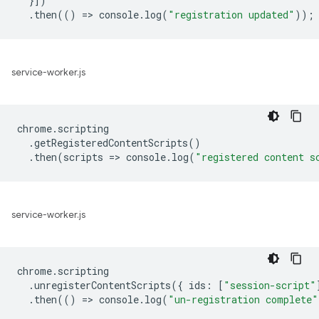
}])
.
then
(()
=
>
console
.
log
(
"registration updated"
));
service-worker.js
chrome
.
scripting
.
getRegisteredContentScripts
()
.
then
(
scripts
=
>
console
.
log
(
"registered content s
service-worker.js
chrome
.
scripting
.
unregisterContentScripts
({
ids
:
[
"session-script"
.
then
(()
=
>
console
.
log
(
"un-registration complete"