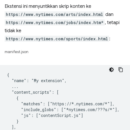
Ekstensi ini menyuntikkan skrip konten ke
https://www.nytimes.com/arts/index.html
dan
https://www.nytimes.com/jobs/index.htm*
, tetapi
tidak ke
https://www.nytimes.com/sports/index.html
:
manifest.json
{

  "name": "My extension",

  ...

  "content_scripts": [

    {

      "matches": ["https://*.nytimes.com/*"],

      "include_globs": ["*nytimes.com/???s/*"],

      "js": ["contentScript.js"]

    }

  ],
