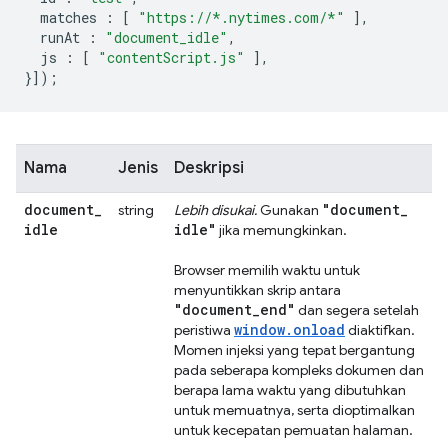
matches
:
[
"https://*.nytimes.com/*"
],
runAt
:
"document_idle"
,
js
:
[
"contentScript.js"
],
}]);
Nama
Jenis
Deskripsi
document
_
"document
_
string
Lebih disukai.
Gunakan
idle
idle"
jika memungkinkan.
Browser memilih waktu untuk
menyuntikkan skrip antara
"document
_
end"
dan segera setelah
window.onload
peristiwa
diaktifkan.
Momen injeksi yang tepat bergantung
pada seberapa kompleks dokumen dan
berapa lama waktu yang dibutuhkan
untuk memuatnya, serta dioptimalkan
untuk kecepatan pemuatan halaman.