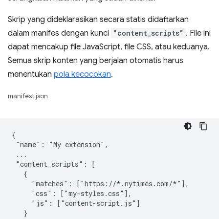
Skrip yang dideklarasikan secara statis didaftarkan
dalam manifes dengan kunci
"content_scripts"
. File ini
dapat mencakup file JavaScript, file CSS, atau keduanya.
Semua skrip konten yang berjalan otomatis harus
menentukan
pola kecocokan
.
manifest.json
{

 "name": "My extension",

 ...

 "content_scripts": [

   {

     "matches": ["https://*.nytimes.com/*"],

     "css": ["my-styles.css"],

     "js": ["content-script.js"]

   }
