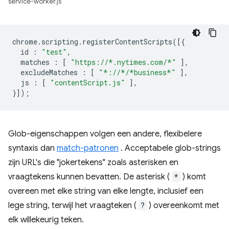
service-worker.js
chrome
.
scripting
.
registerContentScripts
([{
id
:
"test"
,
matches
:
[
"https://*.nytimes.com/*"
],
excludeMatches
:
[
"*://*/*business*"
],
js
:
[
"contentScript.js"
],
}]);
Glob-eigenschappen volgen een andere, flexibelere
syntaxis dan
match-patronen
. Acceptabele glob-strings
zijn URL's die "jokertekens" zoals asterisken en
vraagtekens kunnen bevatten. De asterisk (
*
) komt
overeen met elke string van elke lengte, inclusief een
lege string, terwijl het vraagteken (
?
) overeenkomt met
elk willekeurig teken.