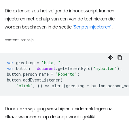
Die extensie zou het volgende inhoudsscript kunnen
injecteren met behulp van een van de technieken die
worden beschreven in de sectie
'Scripts injecteren'
.
content-script.js
var
greeting
=
"hola, "
;
var
button
=
document
.
getElementById
(
"mybutton"
);
button
.
person_name
=
"Roberto"
;
button
.
addEventListener
(
"click"
,
()
=
>
alert
(
greeting
+
button
.
person_na
Door deze wijziging verschijnen beide meldingen na
elkaar wanneer er op de knop wordt geklikt.