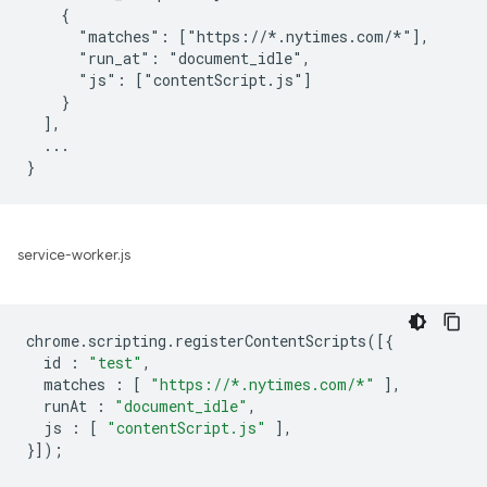
    {

      "matches": ["https://*.nytimes.com/*"],

      "run_at": "document_idle",

      "js": ["contentScript.js"]

    }

  ],

  ...

service-worker.js
chrome
.
scripting
.
registerContentScripts
([{
id
:
"test"
,
matches
:
[
"https://*.nytimes.com/*"
],
runAt
:
"document_idle"
,
js
:
[
"contentScript.js"
],
}]);