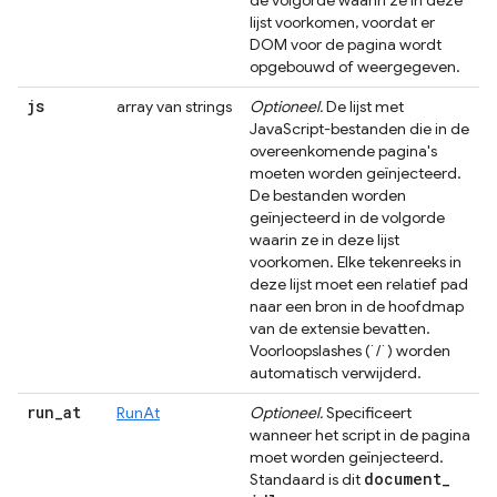
de volgorde waarin ze in deze
lijst voorkomen, voordat er
DOM voor de pagina wordt
opgebouwd of weergegeven.
js
array van strings
Optioneel.
De lijst met
JavaScript-bestanden die in de
overeenkomende pagina's
moeten worden geïnjecteerd.
De bestanden worden
geïnjecteerd in de volgorde
waarin ze in deze lijst
voorkomen. Elke tekenreeks in
deze lijst moet een relatief pad
naar een bron in de hoofdmap
van de extensie bevatten.
Voorloopslashes (`/`) worden
automatisch verwijderd.
run
_
at
RunAt
Optioneel.
Specificeert
wanneer het script in de pagina
moet worden geïnjecteerd.
document
_
Standaard is dit