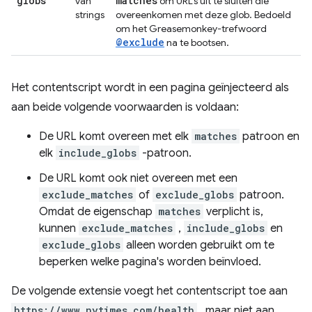
globs
matches
van
om URL's uit te sluiten die
strings
overeenkomen met deze glob. Bedoeld
om het Greasemonkey-trefwoord
@exclude
na te bootsen.
Het contentscript wordt in een pagina geïnjecteerd als
aan beide volgende voorwaarden is voldaan:
De URL komt overeen met elk
matches
patroon en
elk
include_globs
-patroon.
De URL komt ook niet overeen met een
exclude_matches
of
exclude_globs
patroon.
Omdat de eigenschap
matches
verplicht is,
kunnen
exclude_matches
,
include_globs
en
exclude_globs
alleen worden gebruikt om te
beperken welke pagina's worden beïnvloed.
De volgende extensie voegt het contentscript toe aan
https://www.nytimes.com/health
, maar niet aan