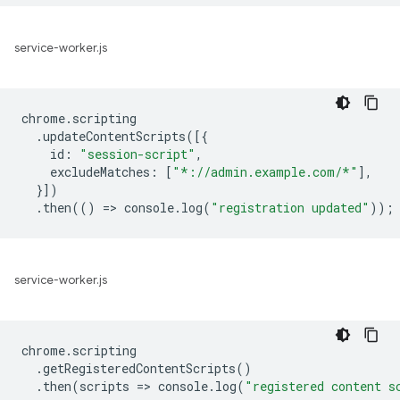
service-worker.js
chrome
.
scripting
.
updateContentScripts
([{
id
:
"session-script"
,
excludeMatches
:
[
"*://admin.example.com/*"
],
}])
.
then
(()
=
>
console
.
log
(
"registration updated"
));
service-worker.js
chrome
.
scripting
.
getRegisteredContentScripts
()
.
then
(
scripts
=
>
console
.
log
(
"registered content s