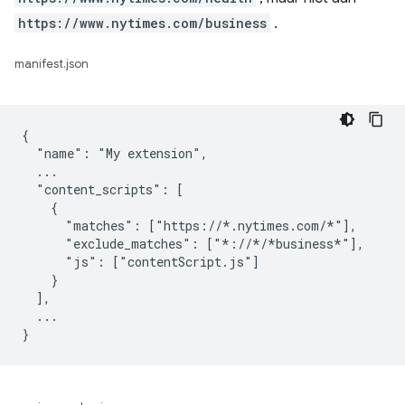
https://www.nytimes.com/business
.
manifest.json
{

  "name": "My extension",

  ...

  "content_scripts": [

    {

      "matches": ["https://*.nytimes.com/*"],

      "exclude_matches": ["*://*/*business*"],

      "js": ["contentScript.js"]

    }

  ],

  ...
