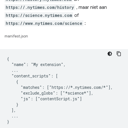
https://.nytimes.com/history
, maar niet aan
https://science.nytimes.com
of
https://www.nytimes.com/science
:
manifest.json
{

  "name": "My extension",

  ...

  "content_scripts": [

    {

      "matches": ["https://*.nytimes.com/*"],

      "exclude_globs": ["*science*"],

      "js": ["contentScript.js"]

    }

  ],

  ...
