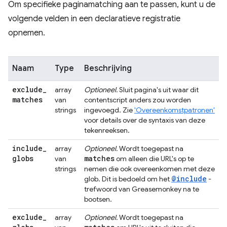
Om specifieke paginamatching aan te passen, kunt u de
volgende velden in een declaratieve registratie
opnemen.
Naam
Type
Beschrijving
exclude
_
array
Optioneel.
Sluit pagina's uit waar dit
matches
van
contentscript anders zou worden
strings
ingevoegd. Zie
'Overeenkomstpatronen'
voor details over de syntaxis van deze
tekenreeksen.
include
_
array
Optioneel.
Wordt toegepast na
globs
matches
van
om alleen die URL's op te
strings
nemen die ook overeenkomen met deze
@include
glob. Dit is bedoeld om het
-
trefwoord van Greasemonkey na te
bootsen.
exclude
_
array
Optioneel.
Wordt toegepast na