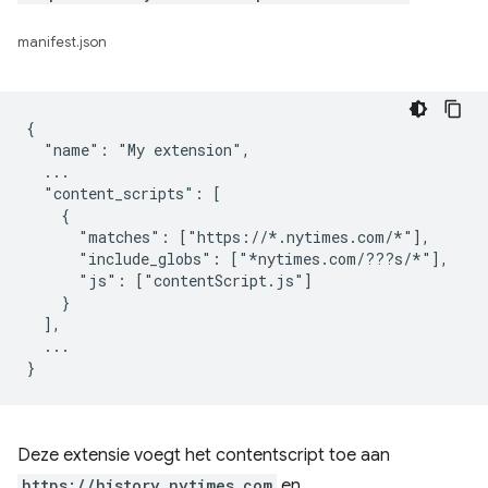
manifest.json
{

  "name": "My extension",

  ...

  "content_scripts": [

    {

      "matches": ["https://*.nytimes.com/*"],

      "include_globs": ["*nytimes.com/???s/*"],

      "js": ["contentScript.js"]

    }

  ],

  ...

Deze extensie voegt het contentscript toe aan
https://history.nytimes.com
en