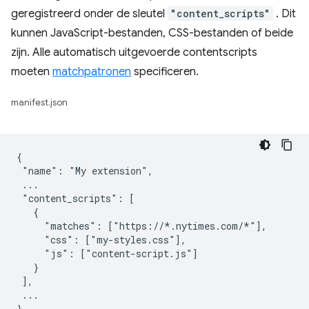
geregistreerd onder de sleutel
"content_scripts"
. Dit
kunnen JavaScript-bestanden, CSS-bestanden of beide
zijn. Alle automatisch uitgevoerde contentscripts
moeten
matchpatronen
specificeren.
manifest.json
{

 "name": "My extension",

 ...

 "content_scripts": [

   {

     "matches": ["https://*.nytimes.com/*"],

     "css": ["my-styles.css"],

     "js": ["content-script.js"]

   }

 ],

 ...

}
