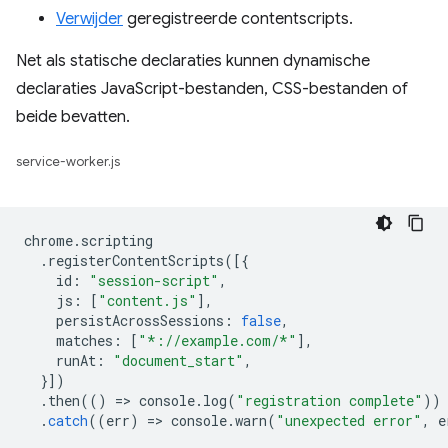
Verwijder
geregistreerde contentscripts.
Net als statische declaraties kunnen dynamische
declaraties JavaScript-bestanden, CSS-bestanden of
beide bevatten.
service-worker.js
chrome
.
scripting
.
registerContentScripts
([{
id
:
"session-script"
,
js
:
[
"content.js"
],
persistAcrossSessions
:
false
,
matches
:
[
"*://example.com/*"
],
runAt
:
"document_start"
,
}])
.
then
(()
=
>
console
.
log
(
"registration complete"
))
.
catch
((
err
)
=
>
console
.
warn
(
"unexpected error"
,
e