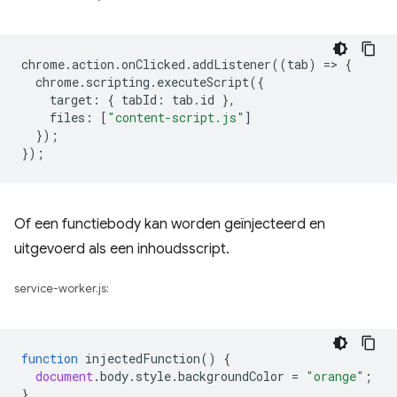
chrome
.
action
.
onClicked
.
addListener
((
tab
)
=
>
{
chrome
.
scripting
.
executeScript
({
target
:
{
tabId
:
tab
.
id
},
files
:
[
"content-script.js"
]
});
});
Of een functiebody kan worden geïnjecteerd en
uitgevoerd als een inhoudsscript.
service-worker.js:
function
injectedFunction
()
{
document
.
body
.
style
.
backgroundColor
=
"orange"
;
}