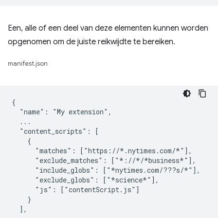
Een, alle of een deel van deze elementen kunnen worden
opgenomen om de juiste reikwijdte te bereiken.
manifest.json
{

  "name": "My extension",

  ...

  "content_scripts": [

    {

      "matches": ["https://*.nytimes.com/*"],

      "exclude_matches": ["*://*/*business*"],

      "include_globs": ["*nytimes.com/???s/*"],

      "exclude_globs": ["*science*"],

      "js": ["contentScript.js"]

    }

  ],
