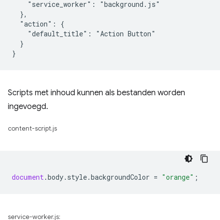
    "service_worker": "background.js"

  },

  "action": {

    "default_title": "Action Button"

  }

Scripts met inhoud kunnen als bestanden worden
ingevoegd.
content-script.js
document
.
body
.
style
.
backgroundColor
=
"orange"
;
service-worker.js: