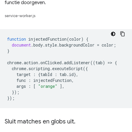
functie doorgeven.
service-worker.js
function
injectedFunction
(
color
)
{
document
.
body
.
style
.
backgroundColor
=
color
;
}
chrome
.
action
.
onClicked
.
addListener
((
tab
)
=
>
{
chrome
.
scripting
.
executeScript
({
target
:
{
tabId
:
tab
.
id
},
func
:
injectedFunction
,
args
:
[
"orange"
],
});
});
Sluit matches en globs uit
.