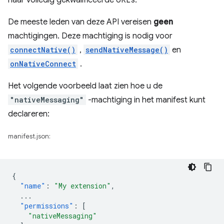
naar volledig gekwalificeerde URL's.
De meeste leden van deze API vereisen
geen
machtigingen. Deze machtiging is nodig voor
connectNative()
,
sendNativeMessage()
en
onNativeConnect
.
Het volgende voorbeeld laat zien hoe u de
"nativeMessaging"
-machtiging in het manifest kunt
declareren:
manifest.json:
{
"name"
:
"My extension"
,
...
"permissions"
:
[
"nativeMessaging"