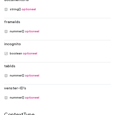
string[]
optioneel
frameIds
nummer[]
optioneel
incognito
boolean
optioneel
tabIds
nummer[]
optioneel
venster-ID's
nummer[]
optioneel
Context
Type