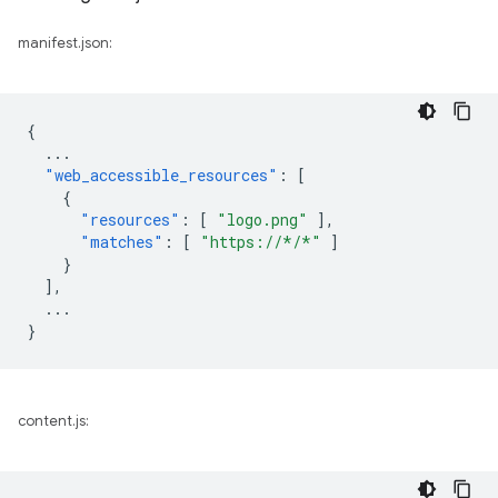
manifest.json:
{
...
"web_accessible_resources"
:
[
{
"resources"
:
[
"logo.png"
],
"matches"
:
[
"https://*/*"
]
}
],
...
}
content.js: