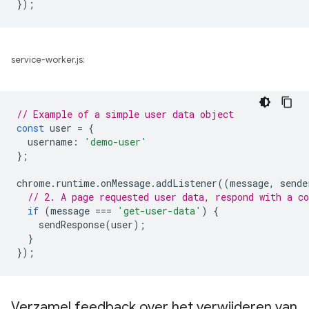
});
service-worker.js:
// Example of a simple user data object
const
user
=
{
username
:
'demo-user'
};
chrome
.
runtime
.
onMessage
.
addListener
((
message
,
sende
// 2. A page requested user data, respond with a co
if
(
message
===
'get-user-data'
)
{
sendResponse
(
user
);
}
});
Verzamel feedback over het verwijderen van