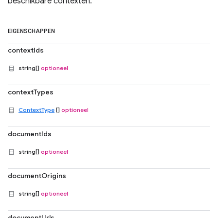
beschikbare contexten.
EIGENSCHAPPEN
contextIds
string[]
optioneel
contextTypes
ContextType
[]
optioneel
documentIds
string[]
optioneel
documentOrigins
string[]
optioneel
documentUrls