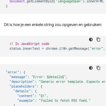
document
.
getElementById
(
"languageSpan"
).
innerHTML
}
Dit is hoe je een enkele string zou opgeven en gebruiken:
// In JavaScript code
status
.
innerText
=
chrome
.
i18n
.
getMessage
(
"error"
,
"error"
:
{
"message"
:
"Error: $details$"
,
"description"
:
"Generic error template. Expects er
"placeholders"
:
{
"details"
:
{
"content"
:
"$1"
,
"example"
:
"Failed to fetch RSS feed."
}