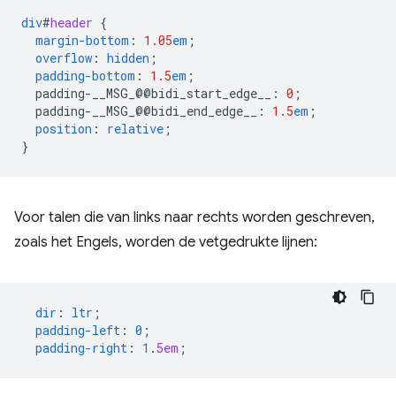
div
#
header
{
margin-bottom
:
1.05
em
;
overflow
:
hidden
;
padding-bottom
:
1.5
em
;
padding-__MSG_@@
bidi_start_edge__
:
0
;
padding-__MSG_@@
bidi_end_edge__
:
1.5
em
;
position
:
relative
;
}
Voor talen die van links naar rechts worden geschreven,
zoals het Engels, worden de vetgedrukte lijnen:
dir
:
ltr
;
padding-left
:
0
;
padding-right
:
1
.
5em
;