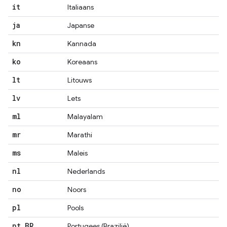
it
Italiaans
ja
Japanse
kn
Kannada
ko
Koreaans
lt
Litouws
lv
Lets
ml
Malayalam
mr
Marathi
ms
Maleis
nl
Nederlands
no
Noors
pl
Pools
pt
_
BR
Portugees (Brazilië)