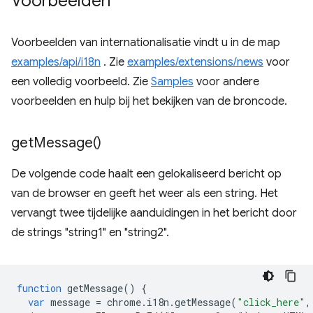
Voorbeelden
Voorbeelden van internationalisatie vindt u in de map
examples/api/i18n
. Zie
examples/extensions/news
voor
een volledig voorbeeld. Zie
Samples
voor andere
voorbeelden en hulp bij het bekijken van de broncode.
get
Message(
)
De volgende code haalt een gelokaliseerd bericht op
van de browser en geeft het weer als een string. Het
vervangt twee tijdelijke aanduidingen in het bericht door
de strings "string1" en "string2".
function
getMessage
()
{
var
message
=
chrome
.
i18n
.
getMessage
(
"click_here"
,