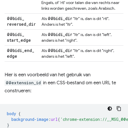
Engels, of 'rtl' voor talen die van rechts naar
links worden geschreven, zoals Arabisch.
@@bidi
_
@@bidi
_
dir
Als
"ltr" is, dan is dit "rtl".
reversed
_
dir
Anders is het "ltr".
@@bidi
_
@@bidi
_
dir
Als
"ltr" is, dan is dit "left",
start
_
edge
anders is het "right".
@@bidi
_
end
_
@@bidi
_
dir
Als
"ltr" is, dan is dit "right",
edge
anders is het "left".
Hier is een voorbeeld van het gebruik van
@@extension_id
in een CSS-bestand om een URL te
construeren:
body
{
background-image
:
url
(
'chrome-extension://__MSG_@@e
}