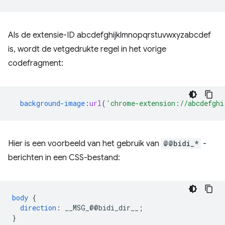
Als de extensie-ID abcdefghijklmnopqrstuvwxyzabcdef
is, wordt de vetgedrukte regel in het vorige
codefragment:
background-image
:
url
(
'chrome-extension://abcdefghi
Hier is een voorbeeld van het gebruik van
@@bidi_*
-
berichten in een CSS-bestand:
body
{
direction
:
__MSG_
@@
bidi_dir__
;
}