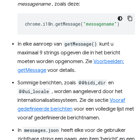
messagename
, zoals deze:
chrome
.
i18n
.
getMessage
(
"messagename"
)
In elke aanroep van
getMessage()
kunt u
maximaal 9 strings opgeven die in het bericht
moeten worden opgenomen. Zie
Voorbeelden:
getMessage
voor details.
Sommige berichten, zoals
@@bidi_dir
en
@@ui_locale
, worden aangeleverd door het
internationalisatiesysteem. Zie de sectie
Vooraf
gedefinieerde berichten
voor een volledige lijst met
vooraf gedefinieerde berichtnamen.
In
messages.json
heeft elke voor de gebruiker
zichtbare string een naam, een item 'bericht' en een