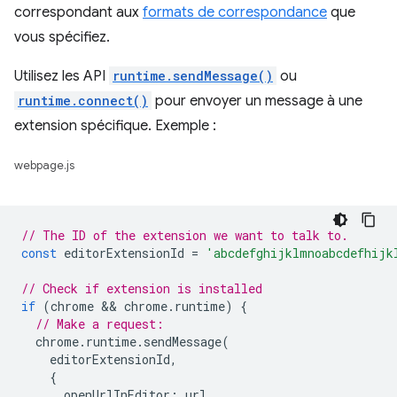
correspondant aux
formats de correspondance
que
vous spécifiez.
Utilisez les API
runtime.sendMessage()
ou
runtime.connect()
pour envoyer un message à une
extension spécifique. Exemple :
webpage.js
// The ID of the extension we want to talk to.
const
editorExtensionId
=
'abcdefghijklmnoabcdefhijk
// Check if extension is installed
if
(
chrome
 && 
chrome
.
runtime
)
{
// Make a request:
chrome
.
runtime
.
sendMessage
(
editorExtensionId
,
{
openUrlInEditor
:
url