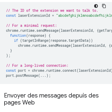
// The ID of the extension we want to talk to.
const
laserExtensionId
=
"abcdefghijklmnoabcdefhijkl
// For a minimal request:
chrome
.
runtime
.
sendMessage
(
laserExtensionId
,
{
getTar
function
(
response
)
{
if
(
targetInRange
(
response
.
targetData
))
chrome
.
runtime
.
sendMessage
(
laserExtensionId
,
{
}
);
// For a long-lived connection:
const
port
=
chrome
.
runtime
.
connect
(
laserExtensionId
port
.
postMessage
(...);
Envoyer des messages depuis des
pages Web