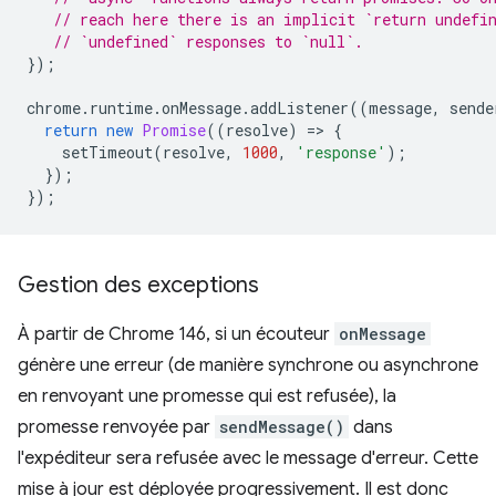
// reach here there is an implicit `return undefi
// `undefined` responses to `null`.
});
chrome
.
runtime
.
onMessage
.
addListener
((
message
,
sende
return
new
Promise
((
resolve
)
=
>
{
setTimeout
(
resolve
,
1000
,
'response'
);
});
});
Gestion des exceptions
À partir de Chrome 146, si un écouteur
onMessage
génère une erreur (de manière synchrone ou asynchrone
en renvoyant une promesse qui est refusée), la
promesse renvoyée par
sendMessage()
dans
l'expéditeur sera refusée avec le message d'erreur. Cette
mise à jour est déployée progressivement. Il est donc