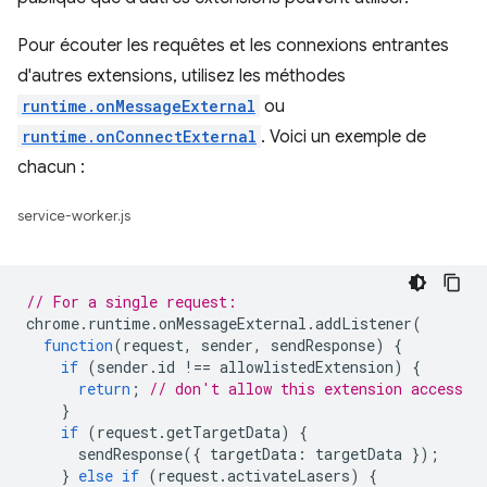
Pour écouter les requêtes et les connexions entrantes
d'autres extensions, utilisez les méthodes
runtime.onMessageExternal
ou
runtime.onConnectExternal
. Voici un exemple de
chacun :
service-worker.js
// For a single request:
chrome
.
runtime
.
onMessageExternal
.
addListener
(
function
(
request
,
sender
,
sendResponse
)
{
if
(
sender
.
id
!==
allowlistedExtension
)
{
return
;
// don't allow this extension access
}
if
(
request
.
getTargetData
)
{
sendResponse
({
targetData
:
targetData
});
}
else
if
(
request
.
activateLasers
)
{