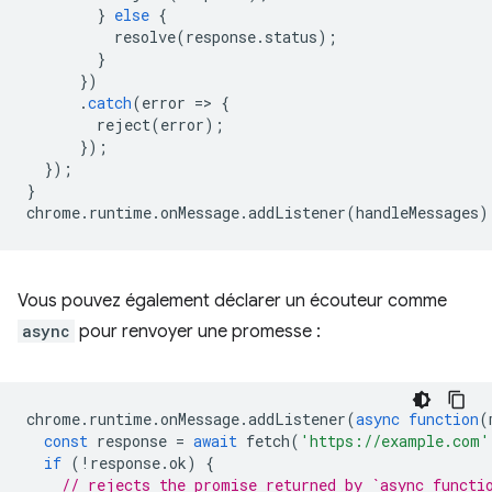
}
else
{
resolve
(
response
.
status
);
}
})
.
catch
(
error
=
>
{
reject
(
error
);
});
});
}
chrome
.
runtime
.
onMessage
.
addListener
(
handleMessages
)
Vous pouvez également déclarer un écouteur comme
async
pour renvoyer une promesse :
chrome
.
runtime
.
onMessage
.
addListener
(
async
function
(
const
response
=
await
fetch
(
'https://example.com'
if
(
!
response
.
ok
)
{
// rejects the promise returned by `async functi