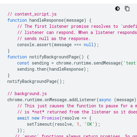
// content_script.js
function
handleResponse
(
message
)
{
// The first listener promise resolves to `undef
// listener can respond. When a listener respond
// sends null as the response.
console
.
assert
(
message
===
null
);
}
function
notifyBackgroundPage
()
{
const
sending
=
chrome
.
runtime
.
sendMessage
(
'test
sending
.
then
(
handleResponse
);
}
notifyBackgroundPage
();
// background.js
chrome
.
runtime
.
onMessage
.
addListener
(
async
(
message
)
// This just causes the function to pause for a 
// is *not* returned from the listener so it doe
await
new
Promise
(
resolve
=
>
{
setTimeout
(
resolve
,
1
,
'OK'
);
});
// `async` functions always return promises. So o