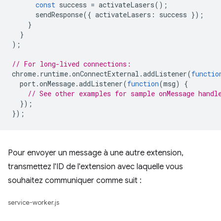
const
success
=
activateLasers
();
sendResponse
({
activateLasers
:
success
});
}
}
);
// For long-lived connections:
chrome
.
runtime
.
onConnectExternal
.
addListener
(
functio
port
.
onMessage
.
addListener
(
function
(
msg
)
{
// See other examples for sample onMessage handl
});
});
Pour envoyer un message à une autre extension,
transmettez l'ID de l'extension avec laquelle vous
souhaitez communiquer comme suit :
service-worker.js