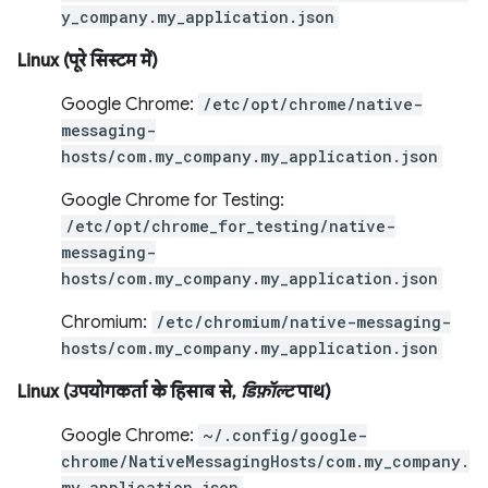
y_company.my_application.json
Linux (पूरे सिस्टम में)
Google Chrome:
/etc/opt/chrome/native-
messaging-
hosts/com.my_company.my_application.json
Google Chrome for Testing:
/etc/opt/chrome_for_testing/native-
messaging-
hosts/com.my_company.my_application.json
Chromium:
/etc/chromium/native-messaging-
hosts/com.my_company.my_application.json
Linux (उपयोगकर्ता के हिसाब से,
डिफ़ॉल्ट
पाथ)
Google Chrome:
~/.config/google-
chrome/NativeMessagingHosts/com.my_company.
my_application.json