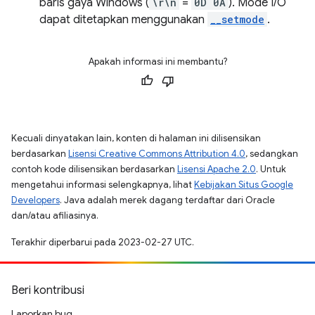
baris gaya Windows (
\r\n
=
0D 0A
). Mode I/O
dapat ditetapkan menggunakan
__setmode
.
Apakah informasi ini membantu?
Kecuali dinyatakan lain, konten di halaman ini dilisensikan
berdasarkan
Lisensi Creative Commons Attribution 4.0
, sedangkan
contoh kode dilisensikan berdasarkan
Lisensi Apache 2.0
. Untuk
mengetahui informasi selengkapnya, lihat
Kebijakan Situs Google
Developers
. Java adalah merek dagang terdaftar dari Oracle
dan/atau afiliasinya.
Terakhir diperbarui pada 2023-02-27 UTC.
Beri kontribusi
Laporkan bug