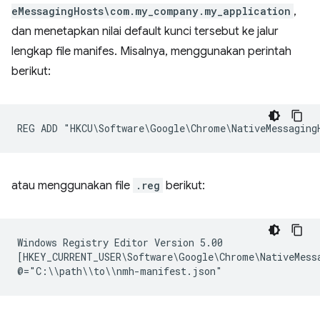
eMessagingHosts\com.my_company.my_application
,
dan menetapkan nilai default kunci tersebut ke jalur
lengkap file manifes. Misalnya, menggunakan perintah
berikut:
atau menggunakan file
.reg
berikut:
Windows Registry Editor Version 5.00

[HKEY_CURRENT_USER\Software\Google\Chrome\NativeMessa