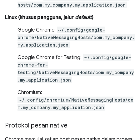
hosts/com.my_company.my_application.json
Linux (khusus pengguna, jalur
default
)
Google Chrome:
~/.config/google-
chrome/NativeMessagingHosts/com.my_company.
my_application.json
Google Chrome for Testing:
~/.config/google-
chrome-for-
testing/NativeMessagingHosts/com.my_company
.my_application.json
Chromium:
~/.config/chromium/NativeMessagingHosts/co
m.my_company.my_application.json
Protokol pesan native
Chrome memulai setiap host pesan native dalam proses