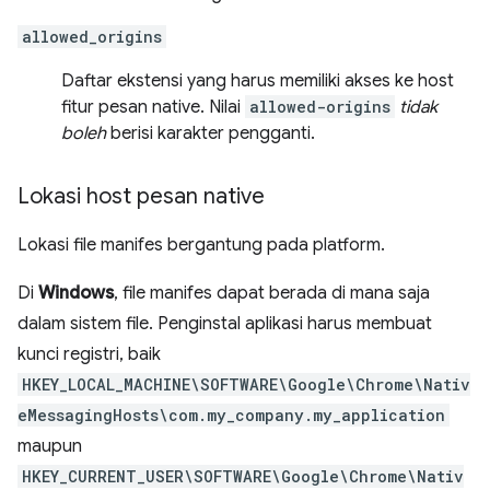
allowed_origins
Daftar ekstensi yang harus memiliki akses ke host
fitur pesan native. Nilai
allowed-origins
tidak
boleh
berisi karakter pengganti.
Lokasi host pesan native
Lokasi file manifes bergantung pada platform.
Di
Windows
, file manifes dapat berada di mana saja
dalam sistem file. Penginstal aplikasi harus membuat
kunci registri, baik
HKEY_LOCAL_MACHINE\SOFTWARE\Google\Chrome\Nativ
eMessagingHosts\com.my_company.my_application
maupun
HKEY_CURRENT_USER\SOFTWARE\Google\Chrome\Nativ