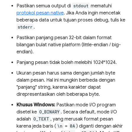
Pastikan semua output di
stdout
mematuhi
protokol pesan native
. Jika Anda ingin mencetak
beberapa data untuk tujuan proses debug, tulis ke
stderr
.
Pastikan panjang pesan 32-bit dalam format
bilangan bulat native platform (little-endian / big-
endian).
Panjang pesan tidak boleh melebihi 1024*1024.
Ukuran pesan harus sama dengan jumlah byte
dalam pesan. Hal ini mungkin berbeda dengan
"panjang" string, karena karakter dapat
direpresentasikan oleh beberapa byte.
Khusus Windows:
Pastikan mode I/O program
disetel ke
O_BINARY
. Secara default, mode I/O
adalah
O_TEXT
, yang merusak format pesan
karena jeda baris (
\n
=
0A
) diganti dengan akhir