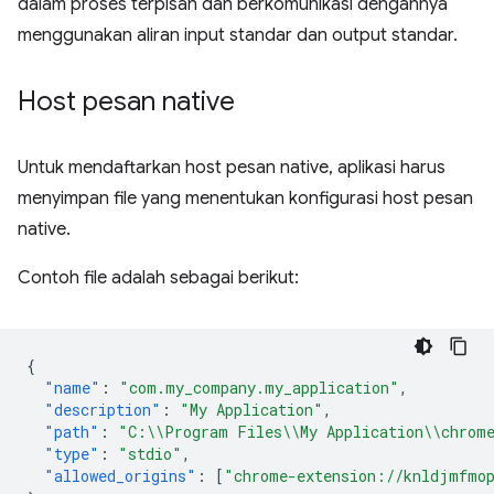
dalam proses terpisah dan berkomunikasi dengannya
menggunakan aliran input standar dan output standar.
Host pesan native
Untuk mendaftarkan host pesan native, aplikasi harus
menyimpan file yang menentukan konfigurasi host pesan
native.
Contoh file adalah sebagai berikut:
{
"name"
:
"com.my_company.my_application"
,
"description"
:
"My Application"
,
"path"
:
"C:\\Program Files\\My Application\\chrome
"type"
:
"stdio"
,
"allowed_origins"
:
[
"chrome-extension://knldjmfmop