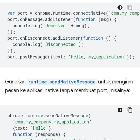
var
port
=
chrome
.
runtime
.
connectNative
(
'com.my_comp
port
.
onMessage
.
addListener
(
function
(
msg
)
{
console
.
log
(
'Received'
+
msg
);
});
port
.
onDisconnect
.
addListener
(
function
()
{
console
.
log
(
'Disconnected'
);
});
port
.
postMessage
({
text
:
'Hello, my_application'
});
Gunakan
runtime.sendNativeMessage
untuk mengirim
pesan ke aplikasi native tanpa membuat port, misalnya:
chrome
.
runtime
.
sendNativeMessage
(
'com.my_company.my_application'
,
{
text
:
'Hello'
},
function
(
response
)
{