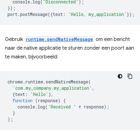
console
.
log
(
'Disconnected'
);
});
port
.
postMessage
({
text
:
'Hello, my_application'
});
Gebruik
runtime.sendNativeMessage
om een ​​bericht
naar de native applicatie te sturen zonder een poort aan
te maken, bijvoorbeeld:
chrome
.
runtime
.
sendNativeMessage
(
'com.my_company.my_application'
,
{
text
:
'Hello'
},
function
(
response
)
{
console
.
log
(
'Received '
+
response
);
}
);