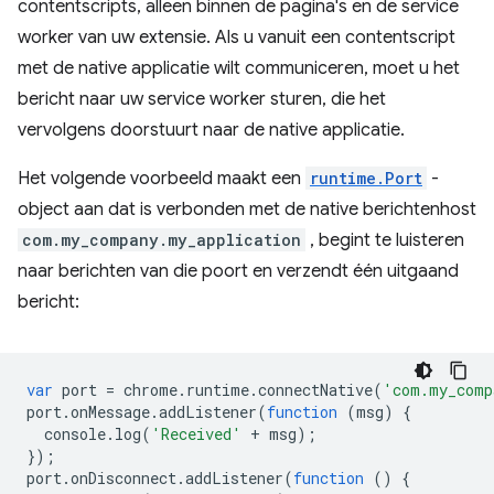
contentscripts, alleen binnen de pagina's en de service
worker van uw extensie. Als u vanuit een contentscript
met de native applicatie wilt communiceren, moet u het
bericht naar uw service worker sturen, die het
vervolgens doorstuurt naar de native applicatie.
Het volgende voorbeeld maakt een
runtime.Port
-
object aan dat is verbonden met de native berichtenhost
com.my_company.my_application
, begint te luisteren
naar berichten van die poort en verzendt één uitgaand
bericht:
var
port
=
chrome
.
runtime
.
connectNative
(
'com.my_comp
port
.
onMessage
.
addListener
(
function
(
msg
)
{
console
.
log
(
'Received'
+
msg
);
});
port
.
onDisconnect
.
addListener
(
function
()
{