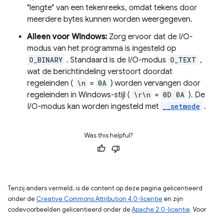
"lengte" van een tekenreeks, omdat tekens door
meerdere bytes kunnen worden weergegeven.
Alleen voor Windows:
Zorg ervoor dat de I/O-
modus van het programma is ingesteld op
O_BINARY
. Standaard is de I/O-modus
O_TEXT
,
wat de berichtindeling verstoort doordat
regeleinden (
\n
=
0A
) worden vervangen door
regeleinden in Windows-stijl (
\r\n
=
0D 0A
). De
I/O-modus kan worden ingesteld met
__setmode
.
Was this helpful?
Tenzij anders vermeld, is de content op deze pagina gelicentieerd
onder de
Creative Commons Attribution 4.0-licentie
en zijn
codevoorbeelden gelicentieerd onder de
Apache 2.0-licentie
. Voor