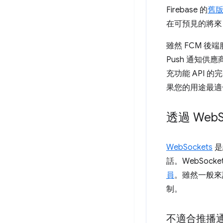
Firebase 的
舊版 
在可預見的將來
雖然 FCM 後
Push 通知供應
充功能 API
果您的用途最適合
透過 Web
WebSockets
是
話。WebSocke
員
。雖然一般來
制。
不適合推播