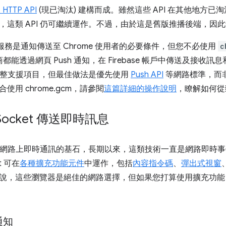
HTTP API
(現已淘汰) 建構而成。雖然這些 API 在其他地方
，這類 API 仍可繼續運作。不過，由於這是舊版推播後端，因
端服務是通知傳送至 Chrome 使用者的必要條件，但您不必使用
c
商都能透過網頁 Push 通知，在 Firebase 帳戶中傳送及接收訊
 的完整支援項目，但最佳做法是優先使用
Push API
等網路標準，而非
使用 chrome.gcm，請參閱
這篇詳細的操作說明
，瞭解如何從頭設
Socket 傳送即時訊息
網路上即時通訊的基石，長期以來，這類技術一直是網路即時事
t 可在
各種擴充功能元件
中運作，包括
內容指令碼
、
彈出式視窗
說，這些瀏覽器是絕佳的網路選擇，但如果您打算使用擴充功能
通知