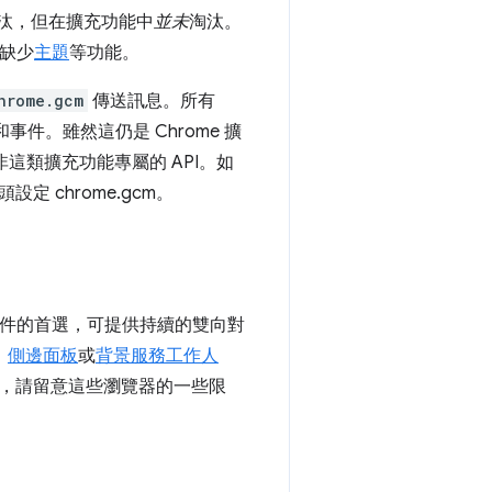
已淘汰，但在擴充功能中
並未
淘汰。
此缺少
主題
等功能。
hrome.gcm
傳送訊息。所有
息和事件。雖然這仍是 Chrome 擴
這類擴充功能專屬的 API。如
定 chrome.gcm。
件的首選，可提供持續的雙向對
、
側邊面板
或
背景服務工作人
，請留意這些瀏覽器的一些限