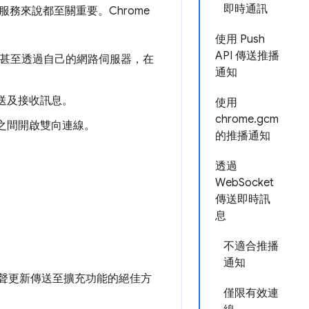
即時通訊
務來說都至關重要。Chrome
使用 Push
API 傳送推播
甚至透過自己的網路伺服器，在
通知
訊傳送及接收訊息。
使用
chrome.gcm
器之間開啟雙向連線。
的推播通知
透過
WebSocket
傳送即時訊
息
不適合推播
通知
無聲更新傳送至擴充功能的絕佳方
僅限有效連