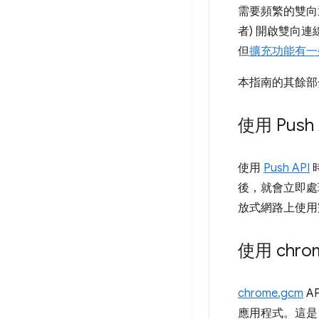
需要頻繁的雙向
者) 開啟雙向
但
擴充功能有一
本指南的其餘部
使用 Pus
使用
Push API
時
後，就會立即處
放式網路上使用
使用 chro
chrome.gcm
A
應用程式。這是 