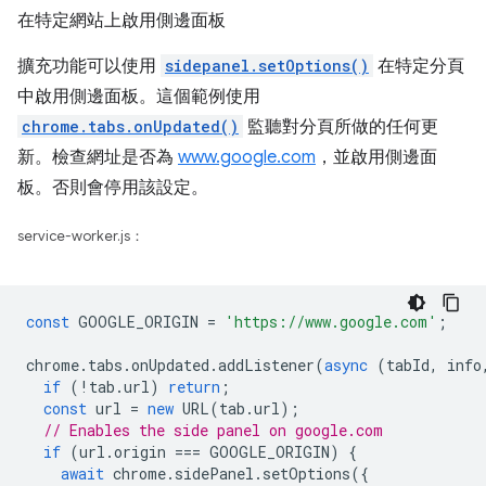
在特定網站上啟用側邊面板
擴充功能可以使用
sidepanel.setOptions()
在特定分頁
中啟用側邊面板。這個範例使用
chrome.tabs.onUpdated()
監聽對分頁所做的任何更
新。檢查網址是否為
www.google.com
，並啟用側邊面
板。否則會停用該設定。
service-worker.js：
const
GOOGLE_ORIGIN
=
'https://www.google.com'
;
chrome
.
tabs
.
onUpdated
.
addListener
(
async
(
tabId
,
info
if
(
!
tab
.
url
)
return
;
const
url
=
new
URL
(
tab
.
url
);
// Enables the side panel on google.com
if
(
url
.
origin
===
GOOGLE_ORIGIN
)
{
await
chrome
.
sidePanel
.
setOptions
({