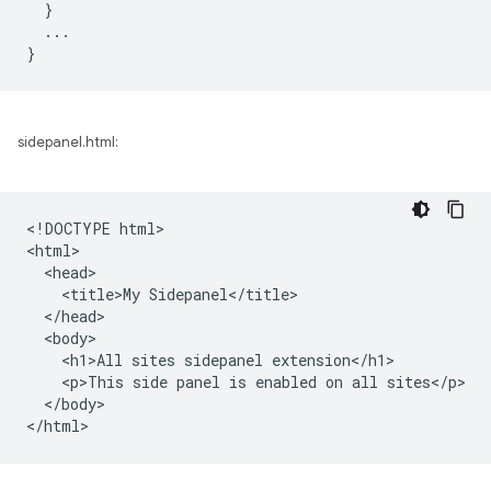
}
...
}
sidepanel.html:
<!DOCTYPE html>

<html>

  <head>

    <title>My Sidepanel</title>

  </head>

  <body>

    <h1>All sites sidepanel extension</h1>

    <p>This side panel is enabled on all sites</p>

  </body>
