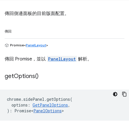
傳回側邊面板的目前版面配置。
傳回
Promise<
PanelLayout
>
傳回 Promise，並以
PanelLayout
解析。
get
Options(
)
chrome
.
sidePanel
.
getOptions
(
options
:
GetPanelOptions
,
)
:
Promise<
PanelOptions
>