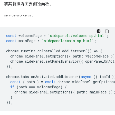
將其替換為主要側邊面板。
service-worker.js：
const
welcomePage
=
'sidepanels/welcome-sp.html'
;
const
mainPage
=
'sidepanels/main-sp.html'
;
chrome
.
runtime
.
onInstalled
.
addListener
(()
=
>
{
chrome
.
sidePanel
.
setOptions
({
path
:
welcomePage
}
chrome
.
sidePanel
.
setPanelBehavior
({
openPanelOnAct
});
chrome
.
tabs
.
onActivated
.
addListener
(
async
({
tabId
}
const
{
path
}
=
await
chrome
.
sidePanel
.
getOptions
if
(
path
===
welcomePage
)
{
chrome
.
sidePanel
.
setOptions
({
path
:
mainPage
})
}
});