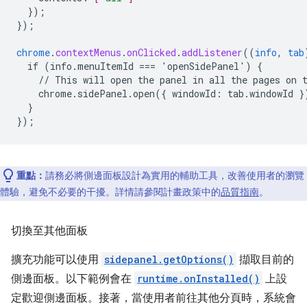
}
);
}
);
chrome
.
contextMenus
.
onClicked
.
addListener
((
info
,
tab
if
(info.menuItemId
===
'openSidePanel')
{
//
This
will
open
the
panel
in
all
the
pages
on
chrome.sidePanel.open({
windowId
:
tab
.
windowId
}
}
}
);
重點：
請務必將側邊面板設計為實用的輔助工具，改善使用者的瀏覽
體驗，避免不必要的干擾。詳情請參閱計畫政策中的
品質指南
。
切換至其他面板
擴充功能可以使用
sidepanel.getOptions()
擷取目前的
側邊面板。以下範例會在
runtime.onInstalled()
上設
定歡迎側邊面板。接著，當使用者前往其他分頁時，系統會