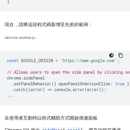
現在，請將這段程式碼新增至先前的範例：
service-worker.js：
const
GOOGLE_ORIGIN
=
'https://www.google.com'
;
// Allows users to open the side panel by clicking on
chrome
.
sidePanel
.
setPanelBehavior
({
openPanelOnActionClick
:
true
}
.
catch
((
error
)
=
>
console
.
error
(
error
));
...
在使用者互動時以程式輔助方式開啟側邊面板