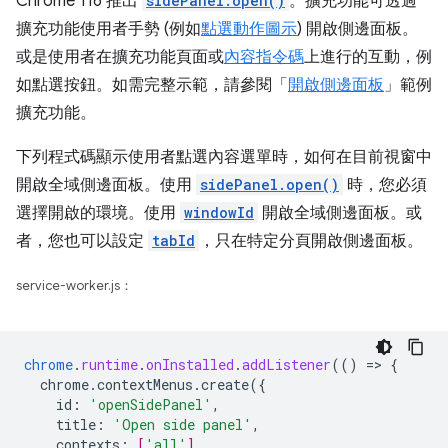
Chrome 116 推出
sidePanel.open()
。擴充功能可透過
擴充功能使用者手勢 (例如
點選動作圖示
) 開啟側邊面板。
或是使用者在擴充功能頁面或
內容指令碼
上進行的互動，例
如點選按鈕。如需完整示範，請參閱「
開啟側邊面板
」範例
擴充功能。
下列程式碼顯示使用者點選內容選單時，如何在目前視窗中
開啟全域側邊面板。使用
sidePanel.open()
時，您必須
選擇開啟的環境。使用
windowId
開啟全域側邊面板。或
者，您也可以設定
tabId
，只在特定分頁開啟側邊面板。
service-worker.js：
chrome
.
runtime
.
onInstalled
.
addListener
(()
=
>
{
chrome.contextMenus.create({
id
:
'openSidePanel'
,
title
:
'Open side panel'
,
contexts
:
[
'all'
]