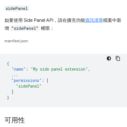
sidePanel
如要使用 Side Panel API，請在擴充功能
資訊清單
檔案中新
增
"sidePanel"
權限：
manifest.json:
{
"name"
:
"My side panel extension"
,
...
"permissions"
:
[
"sidePanel"
]
}
可用性