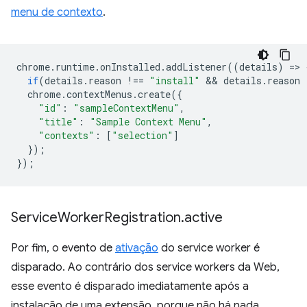
menu de contexto
.
chrome
.
runtime
.
onInstalled
.
addListener
((
details
)
=
>
if
(
details
.
reason
!==
"install"
 && 
details
.
reason
chrome
.
contextMenus
.
create
({
"id"
:
"sampleContextMenu"
,
"title"
:
"Sample Context Menu"
,
"contexts"
:
[
"selection"
]
});
});
Service
Worker
Registration
.
active
Por fim, o evento de
ativação
do service worker é
disparado. Ao contrário dos service workers da Web,
esse evento é disparado imediatamente após a
instalação de uma extensão, porque não há nada