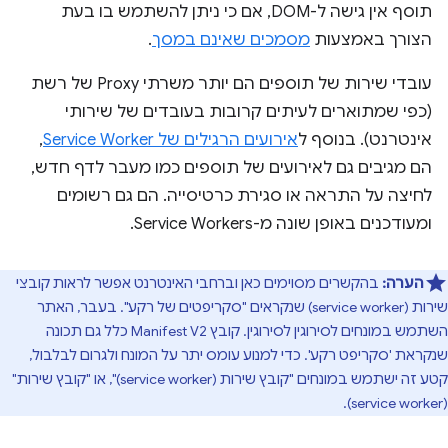
תוסף אין גישה ל-DOM, אם כי ניתן להשתמש בו בעת
הצורך באמצעות
מסמכים שאינם במסך
.
עובדי שירות של תוספים הם יותר משרתי Proxy של רשת
(כפי שמתוארים לעיתים קרובות בעובדים של שירותי
אינטרנט). בנוסף ל
אירועים הרגילים של Service Worker
,
הם מגיבים גם לאירועים של תוספים כמו מעבר לדף חדש,
לחיצה על התראה או סגירת כרטיסייה. הם גם רשומים
ומעודכנים באופן שונה מ-Service Workers.
הערה:
בהקשרים מסוימים כאן וברחבי האינטרנט אפשר לראות קובצי
שירות (service worker) שנקראים "סקריפטים של רקע". בעבר, האתר
השתמש במונחים לסירוגין לסירוגין. קובץ Manifest V2 כלל גם תכונה
שנקראת 'סקריפט רקע'. כדי למנוע עומס יתר על המונח ולגרום לבלבול,
קטע זה ישתמש במונחים "קובץ שירות (service worker)", או "קובץ שירות"
(service worker).