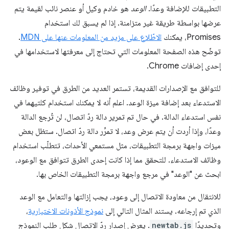
التطبيقات للإضافة وعدًا.
الوعد
هو خادم وكيل أو عنصر نائب لقيمة يتم
عرضها بواسطة طريقة غير متزامنة. إذا لم يسبق لك استخدام
Promises، يمكنك
الاطّلاع على مزيد من المعلومات عنها على MDN
.
توضّح هذه الصفحة المعلومات التي تحتاج إلى معرفتها لاستخدامها في
إحدى إضافات Chrome.
للتوافق مع الإصدارات القديمة، تستمر العديد من الطرق في توفير وظائف
الاستدعاء بعد إضافة ميزة الوعد. اعلم أنه لا يمكنك استخدام كلتيهما في
نفس استدعاء الدالة. في حال تم تمرير دالة ردّ اتصال، لن تُرجع الدالة
وعدًا، وإذا أردت أن يتم عرض وعد، لا تمرِّر دالة ردّ اتصال. ستظل بعض
ميزات واجهة برمجة التطبيقات، مثل مستمعي الأحداث، تتطلّب استخدام
وظائف الاستدعاء. للتحقق مما إذا كانت إحدى الطرق تتوافق مع الوعود،
ابحث عن "الوعد" في مرجع واجهة برمجة التطبيقات الخاص بها.
للانتقال من معاودة الاتصال إلى وعود، يجب إزالتها والتعامل مع الوعد
الذي تم إرجاعه. يستند المثال التالي إلى
نموذج الأذونات الاختيارية
،
وتحديدًا
newtab.js
. يعرض إصدار ردّ الاتصال شكل طلب النموذج