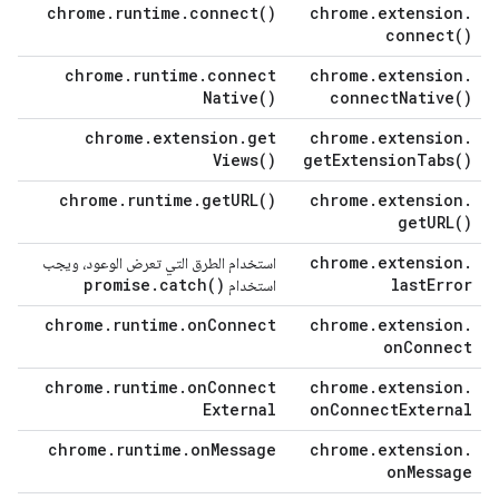
chrome
.
runtime
.
connect(
)
chrome
.
extension
.
connect(
)
chrome
.
runtime
.
connect
chrome
.
extension
.
Native(
)
connect
Native(
)
chrome
.
extension
.
get
chrome
.
extension
.
Views(
)
get
Extension
Tabs(
)
chrome
.
runtime
.
get
URL(
)
chrome
.
extension
.
get
URL(
)
chrome
.
extension
.
استخدام الطرق التي تعرض الوعود، ويجب
promise
.
catch(
)
last
Error
استخدام
chrome
.
runtime
.
on
Connect
chrome
.
extension
.
on
Connect
chrome
.
runtime
.
on
Connect
chrome
.
extension
.
External
on
Connect
External
chrome
.
runtime
.
on
Message
chrome
.
extension
.
on
Message