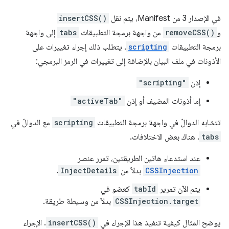
في الإصدار 3 من Manifest، يتم نقل
insertCSS()
و
removeCSS()
من واجهة برمجة التطبيقات
tabs
إلى واجهة
برمجة التطبيقات
scripting
. يتطلب ذلك إجراء تغييرات على
الأذونات في ملف البيان بالإضافة إلى تغييرات في الرمز البرمجي:
إذن
"scripting"
إما أذونات المضيف أو إذن
"activeTab"
تتشابه الدوالّ في واجهة برمجة التطبيقات
scripting
مع الدوالّ في
tabs
. هناك بعض الاختلافات.
عند استدعاء هاتين الطريقتين، تمرر عنصر
CSSInjection
بدلاً من
InjectDetails
.
يتم الآن تمرير
tabId
كعضو في
CSSInjection.target
بدلاً من وسيطة طريقة.
يوضح المثال كيفية تنفيذ هذا الإجراء في
insertCSS()
. الإجراء