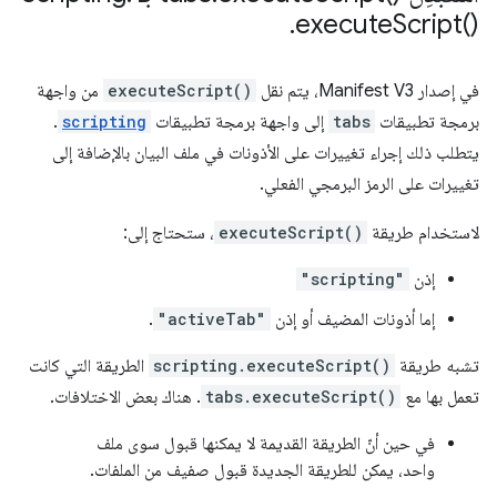
.
execute
Script(
)‎
في إصدار Manifest V3، يتم نقل
executeScript()
من واجهة
برمجة تطبيقات
tabs
إلى واجهة برمجة تطبيقات
scripting
.
يتطلب ذلك إجراء تغييرات على الأذونات في ملف البيان بالإضافة إلى
تغييرات على الرمز البرمجي الفعلي.
لاستخدام طريقة
executeScript()
، ستحتاج إلى:
إذن
"scripting"
إما أذونات المضيف أو إذن
"activeTab"
.
تشبه طريقة
scripting.executeScript()
الطريقة التي كانت
تعمل بها مع
tabs.executeScript()
. هناك بعض الاختلافات.
في حين أنّ الطريقة القديمة لا يمكنها قبول سوى ملف
واحد، يمكن للطريقة الجديدة قبول صفيف من الملفات.