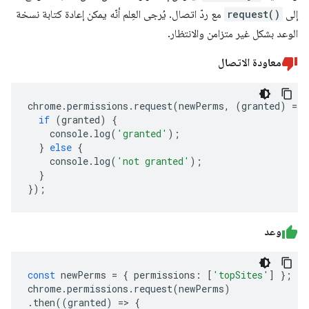
إلى
request()
مع ردّ اتصال. يُرجى العِلم أنّه يمكن إعادة كتابة نسخة
الوعد بشكل غير متزامن والانتظار.
معاودة الاتصال
chrome
.
permissions
.
request
(
newPerms
,
(
granted
)
=>
if
(
granted
)
{
console
.
log
(
'granted'
);
}
else
{
console
.
log
(
'not granted'
);
}
});
وعد
const
newPerms
=
{
permissions
:
[
'topSites'
]
};
chrome
.
permissions
.
request
(
newPerms
)
.
then
((
granted
)
=>
{