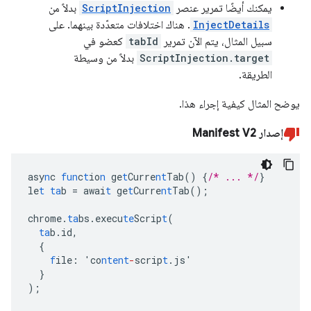
يمكنك أيضًا تمرير عنصر
ScriptInjection
بدلاً من
InjectDetails
. هناك اختلافات متعدّدة بينهما. على
سبيل المثال، يتم الآن تمرير
tabId
كعضو في
ScriptInjection.target
بدلاً من وسيطة
الطريقة.
يوضح المثال كيفية إجراء هذا.
إصدار Manifest V2
asy
n
c
fun
c
t
io
n
ge
t
Curre
nt
Tab()
{
/* ... */
}
le
t
ta
b
=
awai
t
ge
t
Curre
nt
Tab();
chrome.
ta
bs.execu
te
Scrip
t
(
ta
b.id
,
{
f
ile
:
'co
ntent
-
scrip
t
.js'
}
);