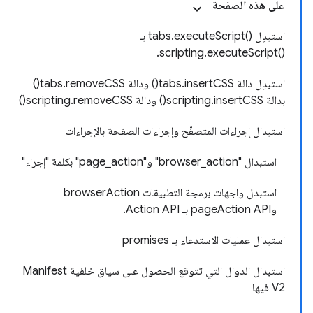
على هذه الصفحة
استبدِل tabs.executeScript()‎ بـ
scripting.executeScript()‎.
استبدِل دالة tabs.insertCSS() ودالة tabs.removeCSS()
بدالة scripting.insertCSS() ودالة scripting.removeCSS()
استبدال إجراءات المتصفّح وإجراءات الصفحة بالإجراءات
استبدال "browser_action" و"page_action" بكلمة "إجراء"
استبدل واجهات برمجة التطبيقات browserAction
وpageAction API بـ Action API.
استبدال عمليات الاستدعاء بـ promises
استبدال الدوال التي تتوقع الحصول على سياق خلفية Manifest
V2 فيها