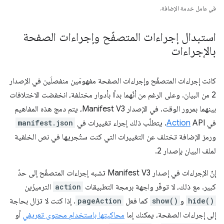
في عامل خدمة الإضافة.
استبدال إجراءات المتصفّح وإجراءات الصفحة
بالإجراءات
كانت إجراءات المتصفّح وإجراءات الصفحة مفهومَين منفصلَين في الإصدار
2 من البيان. وعلى الرغم من أنّهما بدأا بأدوار مختلفة، انخفضت الاختلافات
بينهما بمرور الوقت. في الإصدار Manifest V3، يتم دمج هذه المفاهيم
في
API. يتطلّب ذلك إجراء تغييرات في
Action
manifest.json
ورمز الإضافة تختلف عن التغييرات التي كنت ستُجريها في نص الخلفية
لملف البيان بإصدار 2.
إنّ الإجراءات في إصدار Manifest V3 تشبه إجراءات المتصفّح إلى حدّ
كبير. مع ذلك، لا توفّر واجهة برمجة التطبيقات
action
الترميزَين
hide()
و
show()
كما فعل
pageAction
. إذا كنت لا تزال بحاجة
إلى إجراءات الصفحة، يمكنك إما
محاكيتها باستخدام محتوى تعريفي
أو