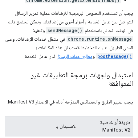
chrome.extension.getExtensionTabs()
يجب أن تستخدم النصوص البرمجية للإضافات عملية تمرير الرسائل
للتواصل بين عامل الخدمة وأجزاء أخرى من إضافتك. ويمكن تحقيق ذلك
في الوقت الحالي باستخدام
sendMessage()
وتنفيذ
chrome.runtime.onMessage
في مشغّل خدمات الإضافات. وعلى
المدى الطويل، عليك التخطيط لاستبدال هذه المكالمات بـ
postMessage()
و
معالِج أحداث الرسائل
لدى عامل الخدمة.
استبدال واجهات برمجة التطبيقات غير
المتوافقة
يجب تغيير الطرق والخصائص المدرَجة أدناه في الإصدار Manifest V3.
طريقة أو خاصية
الاستبدال بـ
Manifest V2