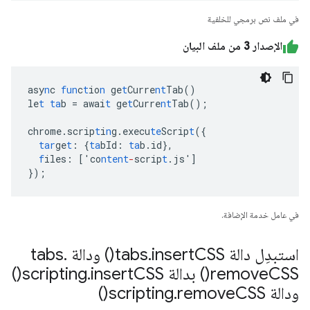
في ملف نص برمجي للخلفية
الإصدار 3 من ملف البيان
asy
n
c
fun
c
t
io
n
ge
t
Curre
nt
Tab()
le
t
ta
b
=
awai
t
ge
t
Curre
nt
Tab();
chrome.scrip
t
i
n
g.execu
te
Scrip
t
(
{
tar
ge
t
:
{
ta
bId
:
ta
b.id
},
f
iles
:
[
'co
ntent
-
scrip
t
.js'
]
}
);
في عامل خدمة الإضافة.
استبدِل دالة tabs
CSS(
insert
.
) ودالة tabs
.
CSS(
remove
) بدالة scripting
CSS(
insert
.
)
ودالة scripting
CSS(
remove
.
)