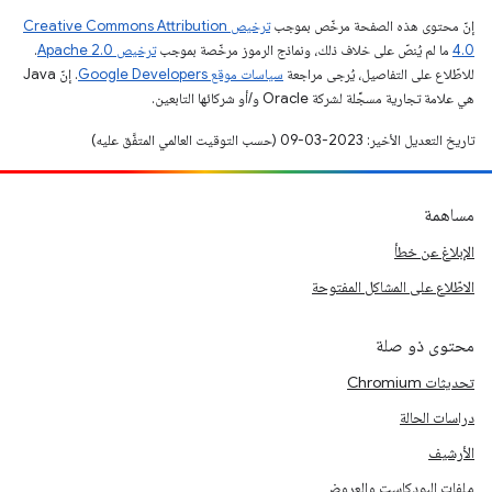
إنّ محتوى هذه الصفحة مرخّص بموجب
ترخيص Creative Commons Attribution
4.0‏
ما لم يُنصّ على خلاف ذلك، ونماذج الرموز مرخّصة بموجب
ترخيص Apache 2.0‏
.
للاطّلاع على التفاصيل، يُرجى مراجعة
سياسات موقع Google Developers‏
. إنّ Java
هي علامة تجارية مسجَّلة لشركة Oracle و/أو شركائها التابعين.
تاريخ التعديل الأخير: 2023-03-09 (حسب التوقيت العالمي المتفَّق عليه)
مساهمة
الإبلاغ عن خطأ
الاطّلاع على المشاكل المفتوحة
محتوى ذو صلة
تحديثات Chromium
دراسات الحالة
الأرشيف
ملفات البودكاست والعروض