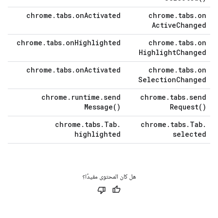
chrome
.
tabs
.
on
Activated
chrome
.
tabs
.
on
Active
Changed
chrome
.
tabs
.
on
Highlighted
chrome
.
tabs
.
on
Highlight
Changed
chrome
.
tabs
.
on
Activated
chrome
.
tabs
.
on
Selection
Changed
chrome
.
runtime
.
send
chrome
.
tabs
.
send
Message(
)
Request(
)
chrome
.
tabs
.
Tab
.
chrome
.
tabs
.
Tab
.
highlighted
selected
هل كان المحتوى مفيدًا؟