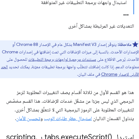
استبدال واجهات برمجة التطبيقات غير المتوافقة
التعديلات غير المرتبطة بمشاكل أخرى
ملاحظة:
يتوفّر إصدار Manifest V3 بشكل عام في الإصدار Chrome 88 أو
الإصدارات الأحدث. بالنسبة إلى ميزات الإضافات التي تمت إضافتها في إصدارات Chrome
الأحدث، يُرجى الاطّلاع على
مستندات مرجعية لواجهات برمجة التطبيقات
للحصول على
معلومات الدعم. إذا كانت إضافتك تتطلّب واجهة برمجة تطبيقات معيّنة، يمكنك تحديد
الحد
الأدنى لإصدار Chrome
في ملف البيان.
هذا هو القسم الأول من ثلاثة أقسام يصف التغييرات المطلوبة للرمز
البرمجي الذي ليس جزءًا من مشغّل خدمات الإضافات. هذا القسم مخصّص
للتغييرات المطلوبة على الرموز البرمجية التي لا تتعلّق بمشاكل أخرى.
يتناول القسمان التاليان
استبدال حظر طلبات الويب
و
تحسين الأمان
.
استبدِل tabs
)‎ بـ scripting
Script(
execute
.
.