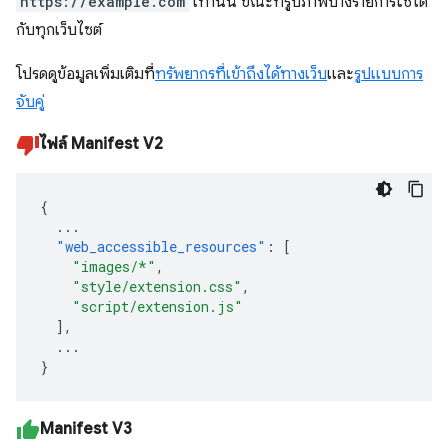
https://example.com
เท่านั้น ขณะที่รูปภาพบางรายการใช้ได้
กับทุกเว็บไซต์
โปรดดูข้อมูลเพิ่มเติมที่
ทรัพยากรที่เข้าถึงได้ทางเว็บ
และ
รูปแบบการ
จับคู่
ไฟล์ Manifest V2
{
...
"web_accessible_resources"
:
[
"images/*"
,
"style/extension.css"
,
"script/extension.js"
],
...
}
Manifest V3