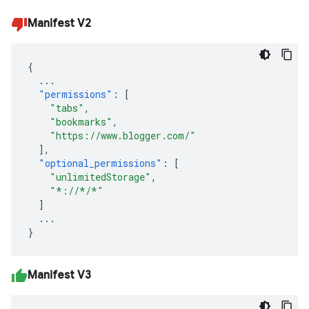
Manifest V2
{
...
"permissions"
:
[
"tabs"
,
"bookmarks"
,
"https://www.blogger.com/"
],
"optional_permissions"
:
[
"unlimitedStorage"
,
"*://*/*"
]
...
}
Manifest V3