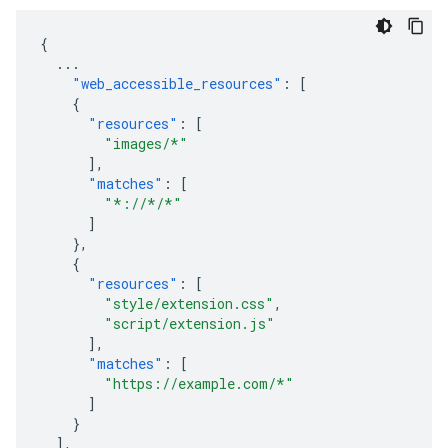
{
...
"web_accessible_resources"
:
[
{
"resources"
:
[
"images/*"
],
"matches"
:
[
"*://*/*"
]
},
{
"resources"
:
[
"style/extension.css"
,
"script/extension.js"
],
"matches"
:
[
"https://example.com/*"
]
}
],