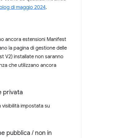
blog di maggio 2024
.
nno ancora estensioni Manifest
tano la pagina di gestione delle
st V2) installate non saranno
enza che utilizzano ancora
 privata
isibilità impostata su
ne pubblica
/
non in