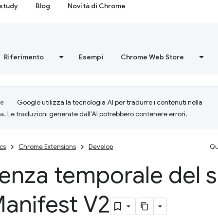
study
Blog
Novità di Chrome
Riferimento
Esempi
Chrome Web Store
Google utilizza la tecnologia AI per tradurre i contenuti nella
ta. Le traduzioni generate dall'AI potrebbero contenere errori.
cs
Chrome Extensions
Develop
Qu
enza temporale del 
anifest V2