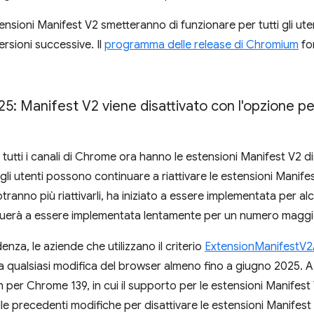
tensioni Manifest V2 smetteranno di funzionare per tutti gli u
rsioni successive. Il
programma delle release di Chromium
for
5: Manifest V2 viene disattivato con l'opzione per
 di tutti i canali di Chrome ora hanno le estensioni Manifest V2 
gli utenti possono continuare a riattivare le estensioni Manife
otranno più riattivarli, ha iniziato a essere implementata per a
uerà a essere implementata lentamente per un numero maggior
za, le aziende che utilizzano il criterio
ExtensionManifestV2Av
a qualsiasi modifica del browser almeno fino a giugno 2025. A
ch per Chrome 139, in cui il supporto per le estensioni Manife
lle precedenti modifiche per disattivare le estensioni Manifes