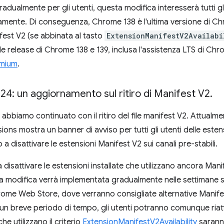
adualmente per gli utenti, questa modifica interesserà tutti gl
ente. Di conseguenza, Chrome 138 è l'ultima versione di Ch
fest V2 (se abbinata al tasto
ExtensionManifestV2Availabi
lle release di Chrome 138 e 139, inclusa l'assistenza LTS di Ch
omium
.
24: un aggiornamento sul ritiro di Manifest V2
.
i abbiamo continuato con il ritiro del file manifest V2. Attualm
ons mostra un banner di avviso per tutti gli utenti delle estens
 a disattivare le estensioni Manifest V2 sui canali pre-stabili.
 disattivare le estensioni installate che utilizzano ancora Manif
modifica verrà implementata gradualmente nelle settimane su
Chrome Web Store, dove verranno consigliate alternative Manife
r un breve periodo di tempo, gli utenti potranno comunque riatt
he utilizzano il criterio
ExtensionManifestV2Availability
saranno