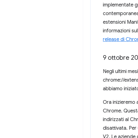
implementate gr
contemporaneam
estensioni Mani
informazioni su
release di Chr
9 ottobre 20
Negli ultimi mes
chrome://extensi
abbiamo iniziato
Ora inizieremo a
Chrome. Questa 
indirizzati al 
disattivata. Pe
V2. Le aziende c