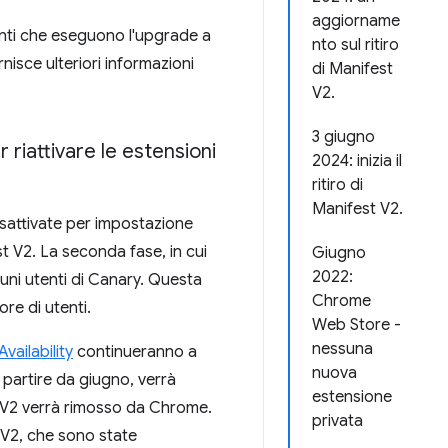
aggiorname
tenti che eseguono l'upgrade a
nto sul ritiro
nisce ulteriori informazioni
di Manifest
V2.
3 giugno
 riattivare le estensioni
2024: inizia il
ritiro di
Manifest V2.
disattivate per impostazione
st V2. La seconda fase, in cui
Giugno
2022:
lcuni utenti di Canary. Questa
Chrome
e di utenti.
Web Store -
nessuna
ailability
continueranno a
nuova
 partire da giugno, verrà
estensione
st V2 verrà rimosso da Chrome.
privata
t V2, che sono state