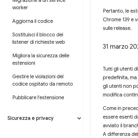
Migrazione a un service
worker
Pertanto, le es
Chrome 139 e ve
Aggiorna il codice
sulle release.
Sostituisci il blocco dei
listener di richieste web
31 marzo 202
Migliora la sicurezza delle
estensioni
Tutti gli utenti
Gestire le violazioni del
predefinita, ma 
codice ospitato da remoto
gli utenti non p
modifica contin
Pubblicare l'estensione
Come in preceden
essere esenti d
Sicurezza e privacy
avviato il bran
A differenza de