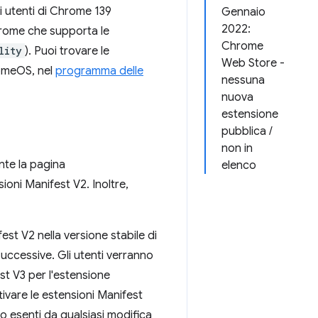
i utenti di Chrome 139
Gennaio
2022:
rome che supporta le
Chrome
lity
). Puoi trovare le
Web Store -
romeOS, nel
programma delle
nessuna
nuova
estensione
pubblica /
non in
ente la pagina
elenco
ioni Manifest V2. Inoltre,
est V2 nella versione stabile di
ccessive. Gli utenti verranno
st V3 per l'estensione
ivare le estensioni Manifest
 esenti da qualsiasi modifica