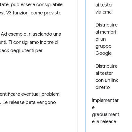
tate, può essere consigliabile
ai tester
via email
est V3 funzioni come previsto
Distribuire
ai membri
i. Ad esempio, rilasciando una
di un
i. Ti consigliamo inoltre di
gruppo
back degli utenti per
Google
Distribuire
ai tester
con un link
diretto
entificare eventuali problemi
Implementar
nti. Le release beta vengono
e
gradualment
e la release