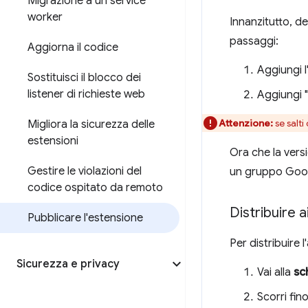
Migrazione a un service
worker
Innanzitutto, de
passaggi:
Aggiorna il codice
Aggiungi l
Sostituisci il blocco dei
listener di richieste web
Aggiungi 
Attenzione:
se salti
Migliora la sicurezza delle
estensioni
Ora che la versi
Gestire le violazioni del
un gruppo Googl
codice ospitato da remoto
Distribuire a
Pubblicare l'estensione
Per distribuire 
Sicurezza e privacy
Vai alla
sc
Scorri fin