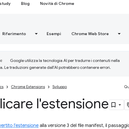
study
Blog
Novità di Chrome
Riferimento
Esempi
Chrome Web Store
Google utilizza la tecnologia AI per tradurre i contenuti nella
ta. Le traduzioni generate dall'AI potrebbero contenere errori.
cs
Chrome Extensions
Sviluppo
Qu
icare l'estensione
ertito l'estensione
alla versione 3 del file manifest, il passagg