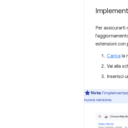
Implement
Per assicurarti
l'aggiornament
estensioni con p
Carica
la 
Vai alla s
Inserisci
Nota:
l'implementazio
nuova versione.