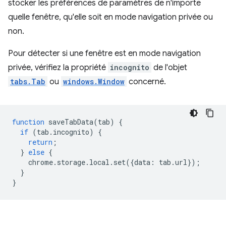
stocker les préférences de paramètres de n'importe
quelle fenêtre, qu'elle soit en mode navigation privée ou
non.
Pour détecter si une fenêtre est en mode navigation
privée, vérifiez la propriété
incognito
de l'objet
tabs.Tab
ou
windows.Window
concerné.
function
saveTabData
(
tab
)
{
if
(
tab
.
incognito
)
{
return
;
}
else
{
chrome
.
storage
.
local
.
set
({
data
:
tab
.
url
});
}
}