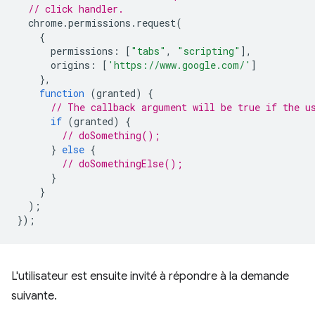
// click handler.
chrome
.
permissions
.
request
(
{
permissions
:
[
"tabs"
,
"scripting"
],
origins
:
[
'https://www.google.com/'
]
},
function
(
granted
)
{
// The callback argument will be true if the u
if
(
granted
)
{
// doSomething();
}
else
{
// doSomethingElse();
}
}
);
});
L'utilisateur est ensuite invité à répondre à la demande
suivante.