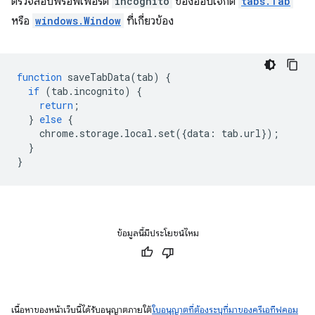
ตรวจสอบพร็อพเพอร์ตี้
incognito
ของออบเจ็กต์
tabs.Tab
หรือ
windows.Window
ที่เกี่ยวข้อง
function
saveTabData
(
tab
)
{
if
(
tab
.
incognito
)
{
return
;
}
else
{
chrome
.
storage
.
local
.
set
({
data
:
tab
.
url
});
}
}
ข้อมูลนี้มีประโยชน์ไหม
เนื้อหาของหน้าเว็บนี้ได้รับอนุญาตภายใต้
ใบอนุญาตที่ต้องระบุที่มาของครีเอทีฟคอม