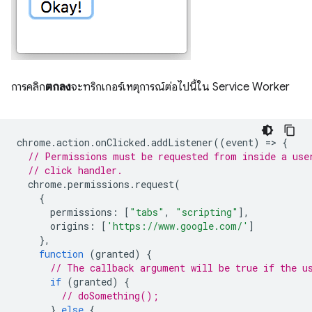
การคลิก
ตกลง
จะทริกเกอร์เหตุการณ์ต่อไปนี้ใน Service Worker
chrome
.
action
.
onClicked
.
addListener
((
event
)
=
>
{
// Permissions must be requested from inside a use
// click handler.
chrome
.
permissions
.
request
(
{
permissions
:
[
"tabs"
,
"scripting"
],
origins
:
[
'https://www.google.com/'
]
},
function
(
granted
)
{
// The callback argument will be true if the u
if
(
granted
)
{
// doSomething();
}
else
{