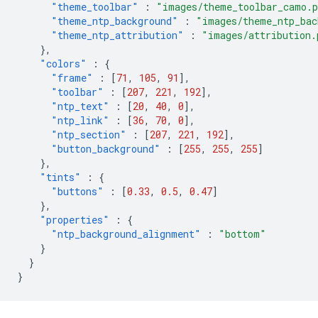
"theme_toolbar"
:
"images/theme_toolbar_camo.
"theme_ntp_background"
:
"images/theme_ntp_bac
"theme_ntp_attribution"
:
"images/attribution.
},
"colors"
:
{
"frame"
:
[
71
,
105
,
91
],
"toolbar"
:
[
207
,
221
,
192
],
"ntp_text"
:
[
20
,
40
,
0
],
"ntp_link"
:
[
36
,
70
,
0
],
"ntp_section"
:
[
207
,
221
,
192
],
"button_background"
:
[
255
,
255
,
255
]
},
"tints"
:
{
"buttons"
:
[
0.33
,
0.5
,
0.47
]
},
"properties"
:
{
"ntp_background_alignment"
:
"bottom"
}
}
}