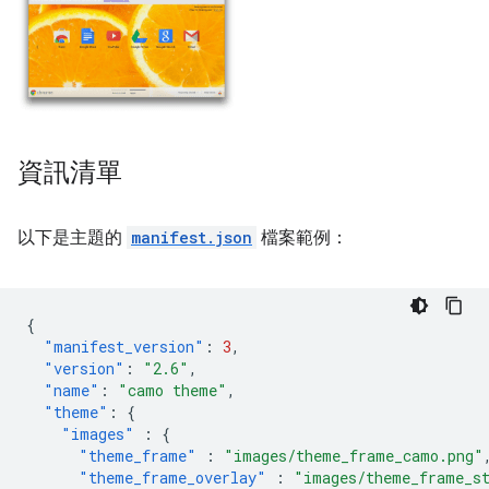
資訊清單
以下是主題的
manifest.json
檔案範例：
{
"manifest_version"
:
3
,
"version"
:
"2.6"
,
"name"
:
"camo theme"
,
"theme"
:
{
"images"
:
{
"theme_frame"
:
"images/theme_frame_camo.png"
"theme_frame_overlay"
:
"images/theme_frame_s