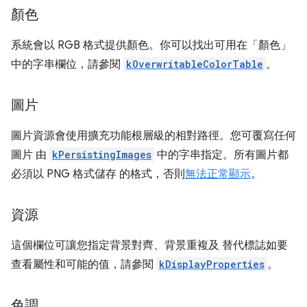
顏色
系統會以 RGB 格式提供顏色。你可以找出可用在「顏色」
中的字串欄位，請參閱
kOverwritableColorTable
。
圖片
圖片資源會使用擴充功能根層級的相對路徑。您可覆寫任何
圖片 由
kPersistingImages
中的字串指定。所有圖片都
必須以 PNG 格式儲存 的格式，否則
無法正常顯示
。
資源
這個欄位可讓您指定背景對齊、背景重複及 替代標誌如要
查看屬性和可能的值，請參閱
kDisplayProperties
。
色調