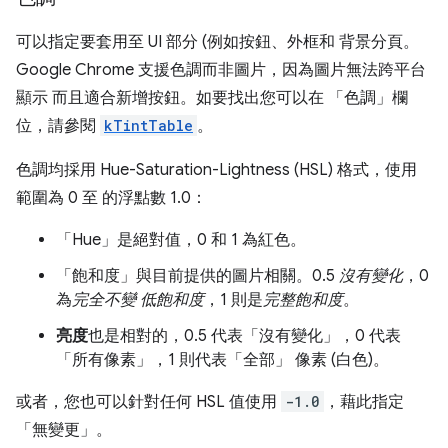
可以指定要套用至 UI 部分 (例如按鈕、外框和 背景分頁。
Google Chrome 支援色調而非圖片，因為圖片無法跨平台
顯示 而且適合新增按鈕。如要找出您可以在 「色調」欄
位，請參閱
kTintTable
。
色調均採用 Hue-Saturation-Lightness (HSL) 格式，使用
範圍為 0 至 的浮點數 1.0：
「Hue」
是絕對值，0 和 1 為紅色。
「飽和度」
與目前提供的圖片相關。0.5
沒有變化
，0
為
完全不變 低飽和度
，1 則是
完整飽和度
。
亮度
也是相對的，0.5 代表「沒有變化」
，0 代表
「所有像素」
，1 則代表「全部」
像素 (白色)。
或者，您也可以針對任何 HSL 值使用
-1.0
，藉此指定
「無變更」
。