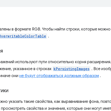
влены в формате RGB. Чтобы найти строки, которые можно
OverwritableColorTable
.
ия
ажений используют пути относительно корня расширения
ение, указанное в строках
kPersistingImages
. Все изо
иначе они
не будут отображаться должным образом
.
тики
жно указать такие свойства, как выравнивание фона, повт
 просмотреть свойства и значения, которые они могут имет