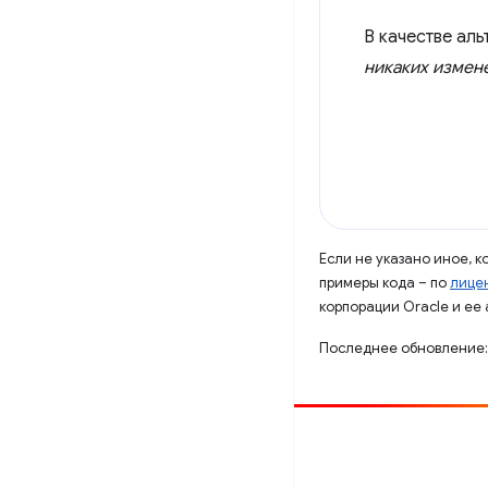
В качестве ал
никаких измен
Если не указано иное, 
примеры кода – по
лицен
корпорации Oracle и ее
Последнее обновление:
Способствовать
Сообщить об ошибке