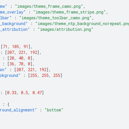
{
ame"
:
"images/theme_frame_camo.png"
,
me_overlay"
:
"images/theme_frame_stripe.png"
,
lbar"
:
"images/theme_toolbar_camo.png"
,
_background"
:
"images/theme_ntp_background_norepeat.pn
_attribution"
:
"images/attribution.png"
{
[
71
,
105
,
91
],
:
[
207
,
221
,
192
],
:
[
20
,
40
,
0
],
:
[
36
,
70
,
0
],
on"
:
[
207
,
221
,
192
],
ckground"
:
[
255
,
255
,
255
]
:
[
0.33
,
0.5
,
0.47
]
:
{
round_alignment"
:
"bottom"