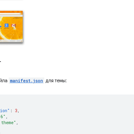
т
айла
manifest.json
для темы:
sion"
:
3
,
.6"
,
 theme"
,