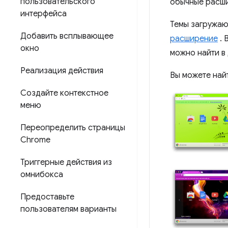
пользовательского
обычные расши
интерфейса
Темы загружаю
Добавить всплывающее
расширение
. 
окно
можно найти в
Реализация действия
Вы можете най
Создайте контекстное
меню
Переопределить страницы
Chrome
Триггерные действия из
омнибокса
Предоставьте
пользователям варианты