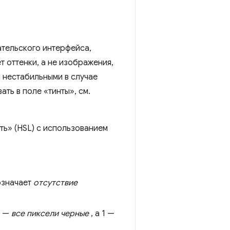
ательского интерфейса,
т оттенки, а не изображения,
 нестабильными в случае
ть в поле «тинты», см.
ь» (HSL) с использованием
означает
отсутствие
0 —
все пиксели черные
, а 1 —