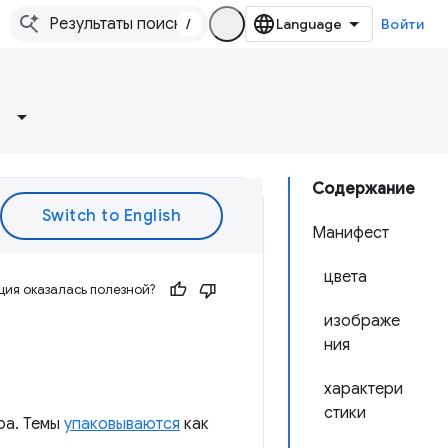
/
Войти
Содержание
Манифест
цвета
ия оказалась полезной?
изображе
ния
характери
стики
ра. Темы
упаковываются
как