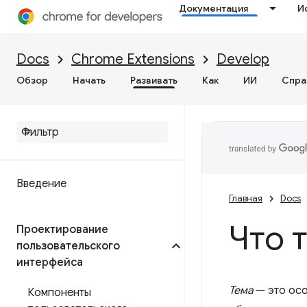
Документация
И
Docs
Chrome Extensions
Develop
Обзор
Начать
Развивать
Как
ИИ
Спра
Введение
Главная
Docs
Что 
Проектирование
пользовательского
интерфейса
Тема
— это осо
Компоненты