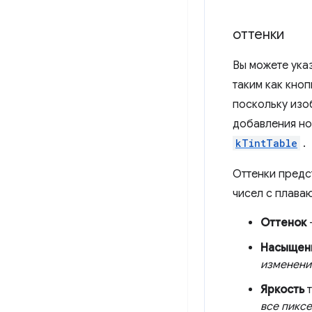
оттенки
Вы можете указ
таким как кно
поскольку изо
добавления нов
kTintTable
.
Оттенки предс
чисел с плава
Оттенок
Насыщен
изменени
Яркость
т
все пикс