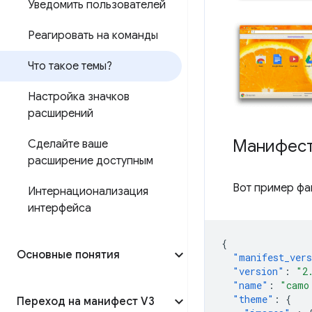
Уведомить пользователей
Реагировать на команды
Что такое темы?
Настройка значков
расширений
Манифес
Сделайте ваше
расширение доступным
Вот пример ф
Интернационализация
интерфейса
{
Основные понятия
"manifest_ver
"version"
:
"2
"name"
:
"camo
"theme"
:
{
Переход на манифест V3