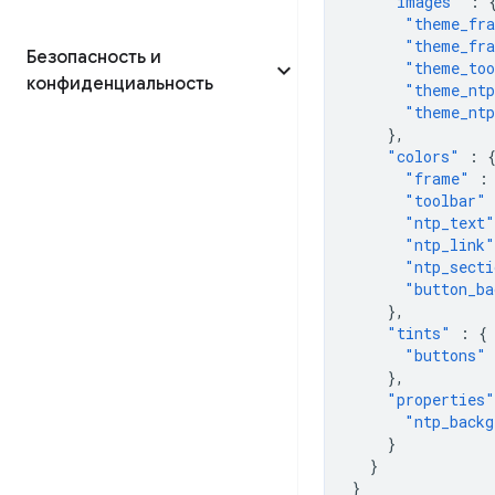
"images"
:
"theme_fr
"theme_fra
Безопасность и
"theme_too
конфиденциальность
"theme_ntp
"theme_ntp
},
"colors"
:
"frame"
:
"toolbar"
"ntp_text"
"ntp_link"
"ntp_secti
"button_ba
},
"tints"
:
{
"buttons"
},
"properties"
"ntp_backg
}
}
}