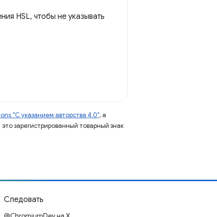
ния HSL, чтобы не указывать
ns "С указанием авторства 4.0"
, а
 – это зарегистрированный товарный знак
Следовать
@ChromiumDev на X