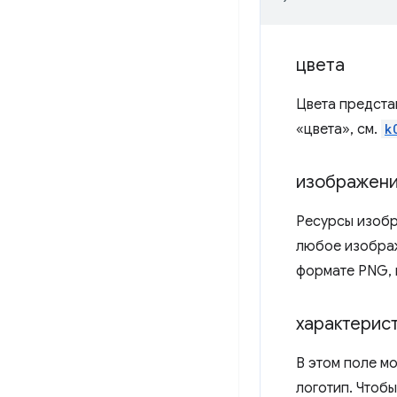
цвета
Цвета предста
«цвета», см.
k
изображен
Ресурсы изобр
любое изображ
формате PNG, 
характерис
В этом поле мо
логотип. Чтобы