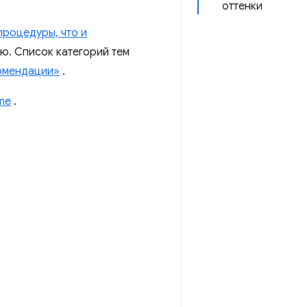
оттенки
процедуры, что и
ию. Список категорий тем
омендации»
.
me
.