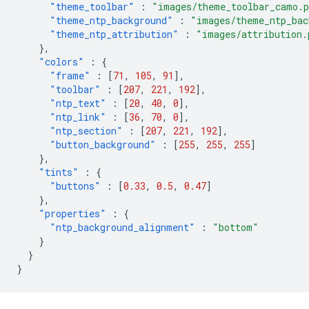
"theme_toolbar"
:
"images/theme_toolbar_camo.
"theme_ntp_background"
:
"images/theme_ntp_bac
"theme_ntp_attribution"
:
"images/attribution.
},
"colors"
:
{
"frame"
:
[
71
,
105
,
91
],
"toolbar"
:
[
207
,
221
,
192
],
"ntp_text"
:
[
20
,
40
,
0
],
"ntp_link"
:
[
36
,
70
,
0
],
"ntp_section"
:
[
207
,
221
,
192
],
"button_background"
:
[
255
,
255
,
255
]
},
"tints"
:
{
"buttons"
:
[
0.33
,
0.5
,
0.47
]
},
"properties"
:
{
"ntp_background_alignment"
:
"bottom"
}
}
}