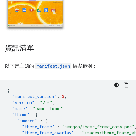
資訊清單
以下是主題的
manifest.json
檔案範例：
{
"manifest_version"
:
3
,
"version"
:
"2.6"
,
"name"
:
"camo theme"
,
"theme"
:
{
"images"
:
{
"theme_frame"
:
"images/theme_frame_camo.png"
"theme_frame_overlay"
:
"images/theme_frame_s