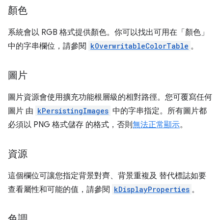
顏色
系統會以 RGB 格式提供顏色。你可以找出可用在「顏色」
中的字串欄位，請參閱
kOverwritableColorTable
。
圖片
圖片資源會使用擴充功能根層級的相對路徑。您可覆寫任何
圖片 由
kPersistingImages
中的字串指定。所有圖片都
必須以 PNG 格式儲存 的格式，否則
無法正常顯示
。
資源
這個欄位可讓您指定背景對齊、背景重複及 替代標誌如要
查看屬性和可能的值，請參閱
kDisplayProperties
。
色調