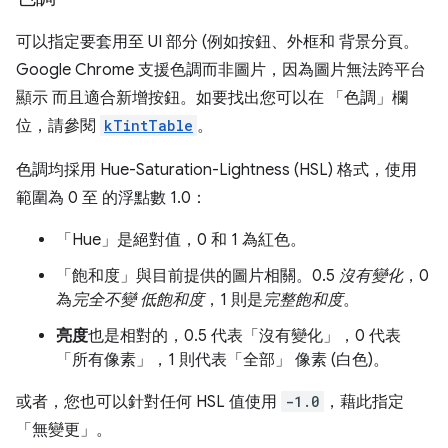
可以指定要套用至 UI 部分 (例如按鈕、外框和 背景分頁。
Google Chrome 支援色調而非圖片，因為圖片無法跨平台
顯示 而且適合新增按鈕。如要找出您可以在 「色調」欄
位，請參閱
kTintTable
。
色調均採用 Hue-Saturation-Lightness (HSL) 格式，使用
範圍為 0 至 的浮點數 1.0：
「Hue」
是絕對值，0 和 1 為紅色。
「飽和度」
與目前提供的圖片相關。0.5
沒有變化
，0
為
完全不變 低飽和度
，1 則是
完整飽和度
。
亮度
也是相對的，0.5 代表「沒有變化」
，0 代表
「所有像素」
，1 則代表「全部」
像素 (白色)。
或者，您也可以針對任何 HSL 值使用
-1.0
，藉此指定
「無變更」
。