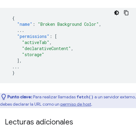
{
"name"
:
"Broken Background Color"
,
...
"permissions"
:
[
"activeTab"
,
"declarativeContent"
,
"storage"
],
...
}
Punto clave:
Para realizar llamadas
a un servidor externo,
fetch()
debes declarar la URL como un
permiso de host
.
Lecturas adicionales