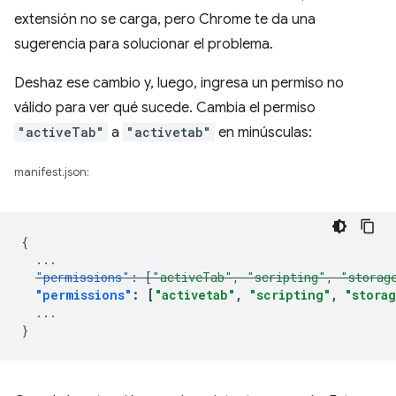
extensión no se carga, pero Chrome te da una
sugerencia para solucionar el problema.
Deshaz ese cambio y, luego, ingresa un permiso no
válido para ver qué sucede. Cambia el permiso
"activeTab"
a
"activetab"
en minúsculas:
manifest.json:
{
...
"permissions"
:
[
"activeTab"
,
"scripting"
,
"storag
"permissions"
:
[
"activetab"
,
"scripting"
,
"stora
...
}