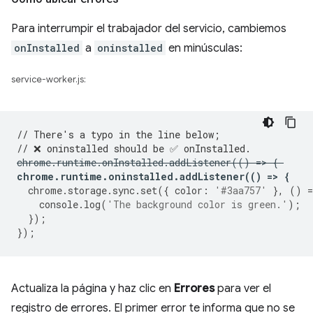
Para interrumpir el trabajador del servicio, cambiemos
onInstalled
a
oninstalled
en minúsculas:
service-worker.js:
// There's a typo in the line below;
// ❌ oninstalled should be ✅ onInstalled.
chrome
.
runtime
.
onInstalled
.
addListener
(()
=
>
{
chrome
.
runtime
.
oninstalled
.
addListener
(()
=
>
{
chrome
.
storage
.
sync
.
set
({
color
:
'#3aa757'
},
()
=
console
.
log
(
'The background color is green.'
);
});
});
Actualiza la página y haz clic en
Errores
para ver el
registro de errores. El primer error te informa que no se