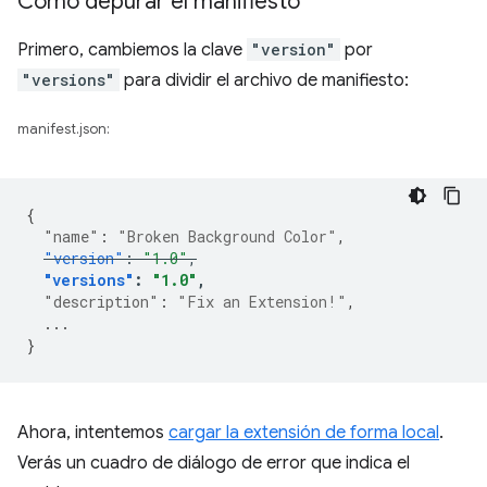
Cómo depurar el manifiesto
Primero, cambiemos la clave
"version"
por
"versions"
para dividir el archivo de manifiesto:
manifest.json:
{
"name"
:
"Broken Background Color"
,
"version"
:
"1.0"
,
"versions"
:
"1.0"
,
"description"
:
"Fix an Extension!"
,
...
}
Ahora, intentemos
cargar la extensión de forma local
.
Verás un cuadro de diálogo de error que indica el