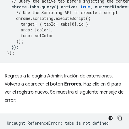
// Query the active tab before injecting the conte
chrome
.
tabs
.
query
({
active
:
true
,
currentWindow
// Use the Scripting API to execute a script
chrome
.
scripting
.
executeScript
({
target
:
{
tabId
:
tabs
[
0
].
id
},
args
:
[
color
],
func
:
setColor
});
});
});
Regresa a la página Administración de extensiones.
Volverá a aparecer el botón
Errores
. Haz clic en él para
ver el registro nuevo. Se muestra el siguiente mensaje de
error: