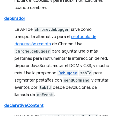
modificar cookies, y para recibir notificaciones
cuando cambien.
depurador
La API de
chrome.debugger
sirve como
transporte alternativo para el
protocolo de
depuración remota
de Chrome. Usa
chrome.debugger
para adjuntar una o más
pestañas para instrumentar la interacción de red,
depurar JavaScript, mutar el DOM y CSS, y mucho
más. Usa la propiedad
Debuggee
tabId
para
segmentar pestañas con
sendCommand
y enrutar
eventos por
tabId
desde devoluciones de
llamada de
onEvent
.
declarativeContent