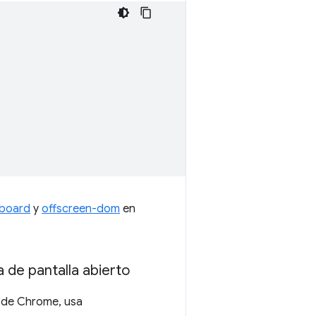
pboard
y
offscreen-dom
en
de pantalla abierto
s de Chrome, usa