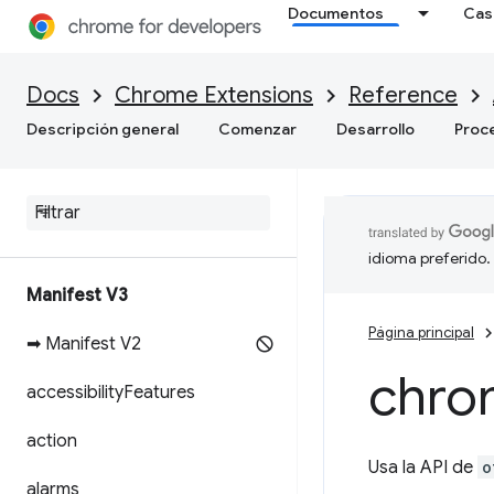
Documentos
Cas
Docs
Chrome Extensions
Reference
Descripción general
Comenzar
Desarrollo
Proc
idioma preferido.
Manifest V3
Página principal
➡ Manifest V2
chro
accessibility
Features
action
Usa la API de
o
alarms