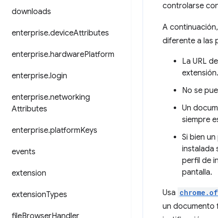
controlarse co
downloads
A continuación
enterprise
.
device
Attributes
diferente a las
enterprise
.
hardware
Platform
La URL de
extensión
enterprise
.
login
No se pue
enterprise
.
networking
Un docume
Attributes
siempre 
enterprise
.
platform
Keys
Si bien u
instalada 
events
perfil de 
pantalla.
extension
Usa
chrome.of
extension
Types
un documento f
file
Browser
Handler