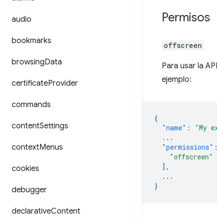
Permisos
audio
bookmarks
offscreen
browsing
Data
Para usar la AP
ejemplo:
certificate
Provider
commands
{
content
Settings
"name"
:
"My e
...
context
Menus
"permissions"
"offscreen"
],
cookies
...
}
debugger
declarative
Content