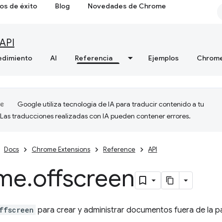
os de éxito
Blog
Novedades de Chrome
API
edimiento
AI
Referencia
Ejemplos
Chrome
Google utiliza tecnología de IA para traducir contenido a tu
 Las traducciones realizadas con IA pueden contener errores.
Docs
Chrome Extensions
Reference
API
me
.
offscreen
ffscreen
para crear y administrar documentos fuera de la pa