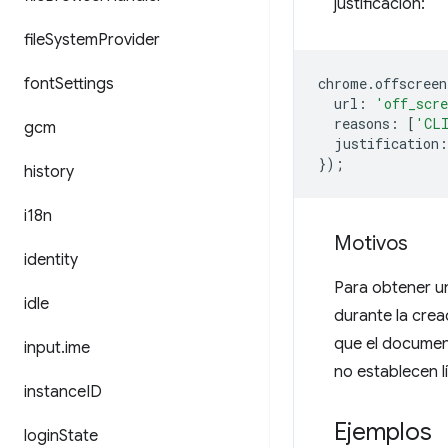
justificación:
file
System
Provider
font
Settings
chrome
.
offscreen
url
:
'off_scr
reasons
:
[
'CL
gcm
justification
:
});
history
i18n
Motivos
identity
Para obtener un
idle
durante la crea
que el documen
input
.
ime
no establecen l
instance
ID
Ejemplos
login
State