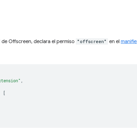
I de Offscreen, declara el permiso
"offscreen"
en el
manifie
xtension"
,
:
[