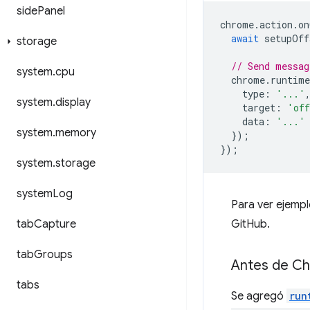
side
Panel
chrome
.
action
.
on
await
setupOff
storage
// Send messag
system
.
cpu
chrome
.
runtime
type
:
'...'
system
.
display
target
:
'off
data
:
'...'
system
.
memory
});
});
system
.
storage
system
Log
Para ver ejemp
tab
Capture
GitHub.
tab
Groups
Antes de Ch
tabs
Se agregó
run