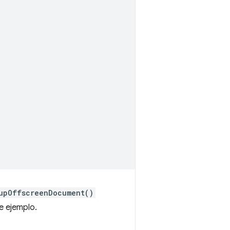
upOffscreenDocument()
e ejemplo.