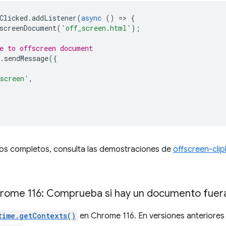
Clicked
.
addListener
(
async
()
=
>
{
screenDocument
(
'off_screen.html'
);
e to offscreen document
.
sendMessage
({
,
screen'
,
los completos, consulta las demostraciones de
offscreen-cli
rome 116: Comprueba si hay un documento fuera 
time.getContexts()
en Chrome 116. En versiones anteriore