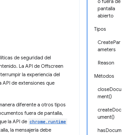
o fuera de
pantalla
abierto
Tipos
CreatePar
ameters
íticas de seguridad del
Reason
ntenido. La API de Offscreen
errumpir la experiencia del
Métodos
ca API de extensiones que
closeDocu
ment()
anera diferente a otros tipos
createDoc
documentos fuera de pantalla,
ument()
 que la API de
chrome.runtime
lla, la mensajería debe
hasDocum