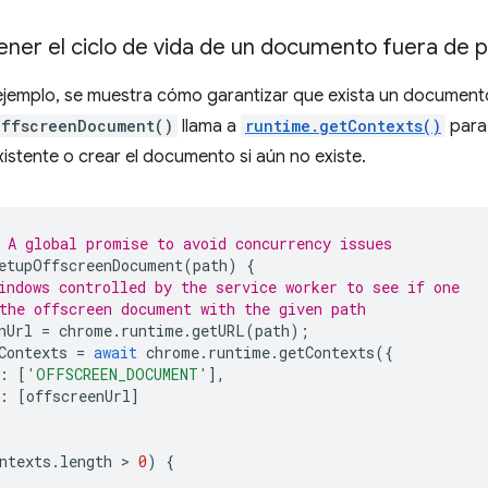
er el ciclo de vida de un documento fuera de p
 ejemplo, se muestra cómo garantizar que exista un documento 
OffscreenDocument()
llama a
runtime.getContexts()
para
existente o crear el documento si aún no existe.
 A global promise to avoid concurrency issues
etupOffscreenDocument
(
path
)
{
indows controlled by the service worker to see if one
the offscreen document with the given path
nUrl
=
chrome
.
runtime
.
getURL
(
path
);
Contexts
=
await
chrome
.
runtime
.
getContexts
({
:
[
'OFFSCREEN_DOCUMENT'
],
:
[
offscreenUrl
]
ntexts
.
length
 > 
0
)
{