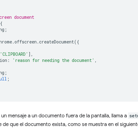
creen document
{
ng
;
hrome
.
offscreen
.
createDocument
({
'CLIPBOARD'
],
ion
:
'reason for needing the document'
,
ng
;
ull
;
 un mensaje a un documento fuera de la pantalla, llama a
set
 de que el documento exista, como se muestra en el siguient