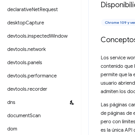
Disponibil
declarative
Net
Request
desktop
Capture
Chrome 109 y ve
devtools
.
inspected
Window
Conceptos
devtools
.
network
Los service wor
devtools
.
panels
contenido que l
permite que la 
devtools
.
performance
usuario abrien
devtools
.
recorder
admiten los do
dns
Las páginas ca
de páginas de e
document
Scan
pero con límite
dom
es la única API