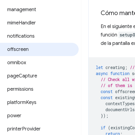
management
Cómo manten
mime
Handler
En el siguiente
función
setup
notifications
de la pantalla 
offscreen
omnibox
let
creating
;
//
async
function
s
page
Capture
// Check all w
// of them is 
permissions
const
offscree
const
existing
platform
Keys
contextTypes
documentUrls
power
});
if
(
existingCo
printer
Provider
return
;