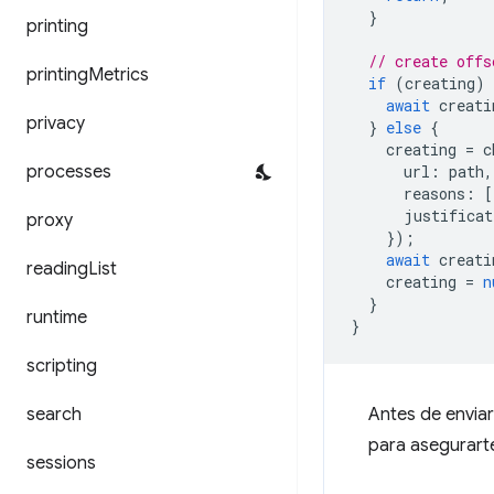
}
printing
// create offs
printing
Metrics
if
(
creating
)
await
creati
privacy
}
else
{
creating
=
c
processes
url
:
path
,
reasons
:
[
justificat
proxy
});
await
creati
reading
List
creating
=
n
}
runtime
}
scripting
search
Antes de enviar
para asegurarte
sessions