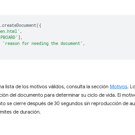
.
createDocument
({
een.html'
,
IPBOARD'
],
'reason for needing the document'
,
a lista de los motivos válidos, consulta la sección
Motivos
. L
ción del documento para determinar su ciclo de vida. El moti
to se cierre después de 30 segundos sin reproducción de au
ímites de duración.