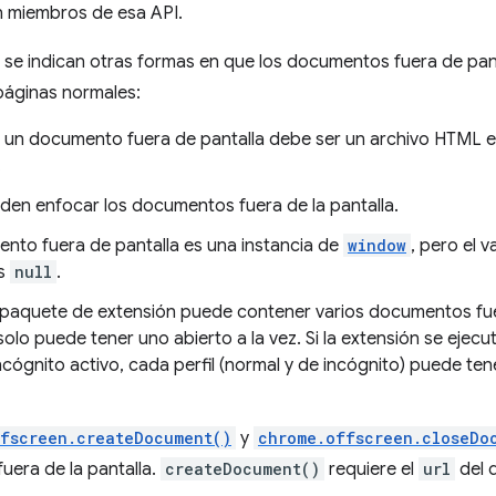
n miembros de esa API.
, se indican otras formas en que los documentos fuera de pa
 páginas normales:
 un documento fuera de pantalla debe ser un archivo HTML est
.
den enfocar los documentos fuera de la pantalla.
nto fuera de pantalla es una instancia de
window
, pero el 
es
null
.
n paquete de extensión puede contener varios documentos fue
solo puede tener uno abierto a la vez. Si la extensión se ejec
incógnito activo, cada perfil (normal y de incógnito) puede t
fscreen.createDocument()
y
chrome.offscreen.closeDo
uera de la pantalla.
createDocument()
requiere el
url
del 