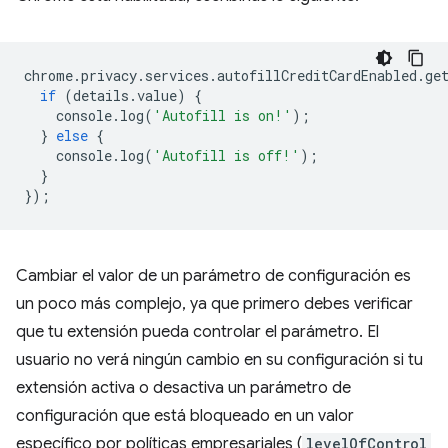
chrome
.
privacy
.
services
.
autofillCreditCardEnabled
.
ge
if
(
details
.
value
)
{
console
.
log
(
'Autofill is on!'
);
}
else
{
console
.
log
(
'Autofill is off!'
);
}
});
Cambiar el valor de un parámetro de configuración es
un poco más complejo, ya que primero debes verificar
que tu extensión pueda controlar el parámetro. El
usuario no verá ningún cambio en su configuración si tu
extensión activa o desactiva un parámetro de
configuración que está bloqueado en un valor
específico por políticas empresariales (
levelOfControl