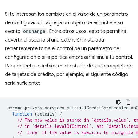
Si te interesan los cambios en el valor de un parámetro
de configuración, agrega un objeto de escucha a su
evento
onChange
. Entre otros usos, esto te permitirá
advertir al usuario si una extensión instalada
recientemente toma el control de un parámetro de
configuración o si la política empresarial anula tu control.
Para detectar cambios en el estado del autocompletado
de tarjetas de crédito, por ejemplo, el siguiente código
sería suficiente:
chrome
.
privacy
.
services
.
autofillCreditCardEnabled
.
on
function
(
details
)
{
// The new value is stored in `details.value`, t
// in `details.levelOfControl`, and `details.inc
// `true` if the value is specific to Incognito 