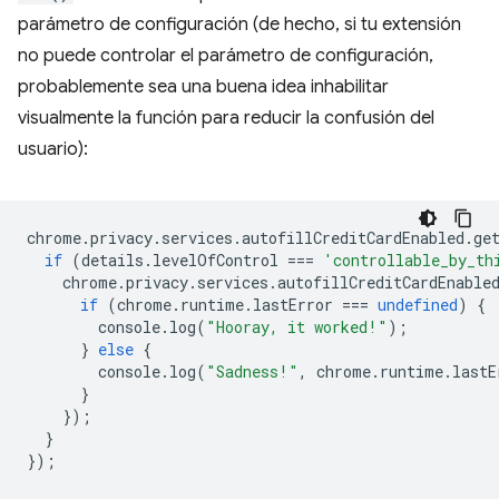
parámetro de configuración (de hecho, si tu extensión
no puede controlar el parámetro de configuración,
probablemente sea una buena idea inhabilitar
visualmente la función para reducir la confusión del
usuario):
chrome
.
privacy
.
services
.
autofillCreditCardEnabled
.
ge
if
(
details
.
levelOfControl
===
'controllable_by_th
chrome
.
privacy
.
services
.
autofillCreditCardEnable
if
(
chrome
.
runtime
.
lastError
===
undefined
)
{
console
.
log
(
"Hooray, it worked!"
);
}
else
{
console
.
log
(
"Sadness!"
,
chrome
.
runtime
.
lastE
}
});
}
});