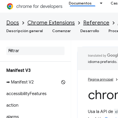
Documentos
Cas
Docs
Chrome Extensions
Reference
Descripción general
Comenzar
Desarrollo
Proc
idioma preferido.
Manifest V3
Página principal
➡ Manifest V2
chro
accessibility
Features
action
Usa la API de
c
alarms