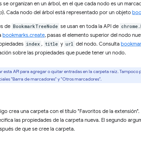
 se organizan en un árbol, en el que cada nodo es un marcad
o
). Cada nodo del árbol está representado por un objeto
boo
es de
BookmarkTreeNode
se usan en toda la API de
chrome.
a
bookmarks.create
, pasas el elemento superior del nodo nue
propiedades
index
,
title
y
url
del nodo. Consulta
bookmar
ación sobre las propiedades que puede tener un nodo.
 esta API para agregar o quitar entradas en la carpeta raíz. Tampoco
eciales "Barra de marcadores" y "Otros marcadores".
digo crea una carpeta con el título "Favoritos de la extensión"
cifica las propiedades de la carpeta nueva. El segundo argu
spués de que se cree la carpeta.