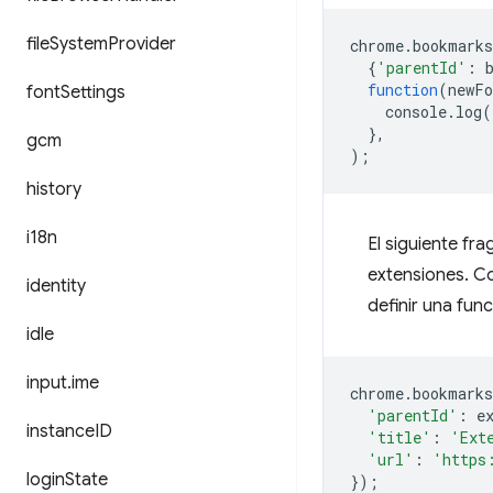
file
System
Provider
chrome
.
bookmarks
{
'parentId'
:
function
(
newFo
font
Settings
console
.
log
(
},
gcm
);
history
i18n
El siguiente f
extensiones. Co
identity
definir una fun
idle
input
.
ime
chrome
.
bookmarks
'parentId'
:
e
instance
ID
'title'
:
'Ext
'url'
:
'https
login
State
});