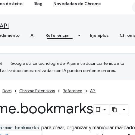
os de éxito
Blog
Novedades de Chrome
API
edimiento
AI
Referencia
Ejemplos
Chrome
Google utiliza tecnología de IA para traducir contenido a tu
 Las traducciones realizadas con IA pueden contener errores.
Docs
Chrome Extensions
Reference
API
me
.
bookmarks
hrome.bookmarks
para crear, organizar y manipular marcado