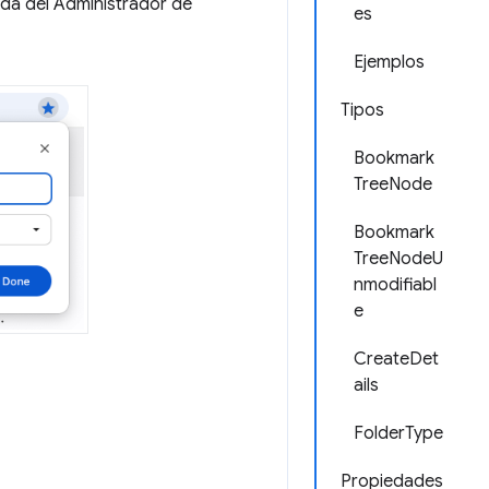
ada del Administrador de
es
Ejemplos
Tipos
Bookmark
TreeNode
Bookmark
TreeNodeU
nmodifiabl
e
CreateDet
ails
FolderType
Propiedades