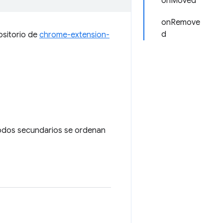
onMoved
onRemove
d
ositorio de
chrome-extension-
 nodos secundarios se ordenan