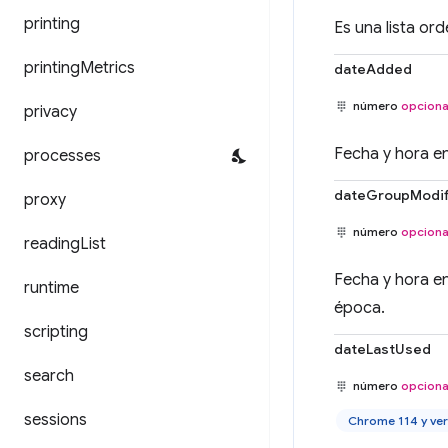
printing
Es una lista or
printing
Metrics
dateAdded
número
opciona
privacy
Fecha y hora en
processes
dateGroupModif
proxy
número
opciona
reading
List
Fecha y hora en
runtime
época.
scripting
dateLastUsed
search
número
opciona
sessions
Chrome 114 y ver