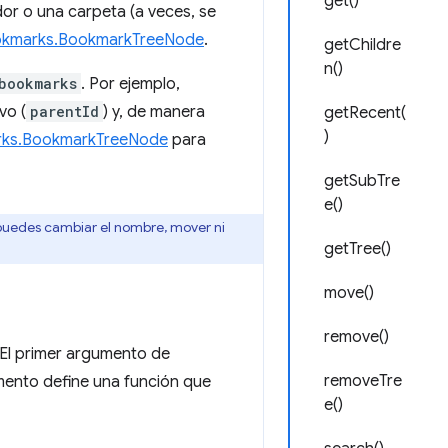
get()
or o una carpeta (a veces, se
kmarks.BookmarkTreeNode
.
getChildre
n()
bookmarks
. Por ejemplo,
vo (
parentId
) y, de manera
getRecent(
)
ks.BookmarkTreeNode
para
getSubTre
e()
 puedes cambiar el nombre, mover ni
getTree()
move()
remove()
. El primer argumento de
removeTre
mento define una función que
e()