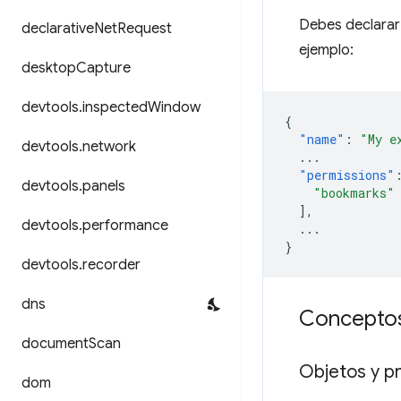
Debes declarar
declarative
Net
Request
ejemplo:
desktop
Capture
devtools
.
inspected
Window
{
"name"
:
"My e
devtools
.
network
...
"permissions"
devtools
.
panels
"bookmarks"
],
devtools
.
performance
...
}
devtools
.
recorder
dns
Conceptos
document
Scan
Objetos y p
dom