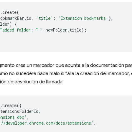
.
create
(
bookmarkBar
.
id
,
'title'
:
'Extension bookmarks'
},
lder
)
{
"added folder: "
+
newFolder
.
title
);
ragmento crea un marcador que apunta a la documentación pa
mo no sucederá nada malo si falla la creación del marcador,
ción de devolución de llamada.
.
create
({
xtensionsFolderId
,
ensions doc'
,
://developer.chrome.com/docs/extensions'
,