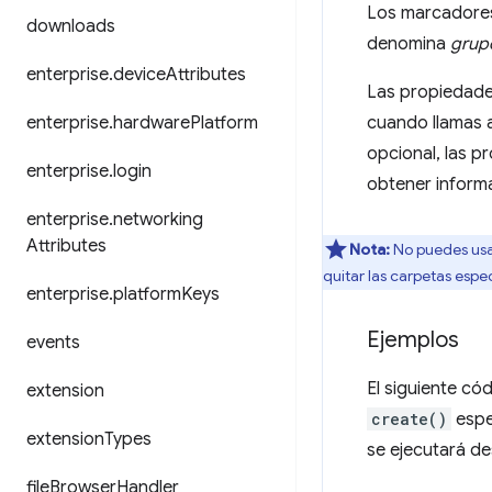
Los marcadores
downloads
denomina
grup
enterprise
.
device
Attributes
Las propiedad
cuando llamas 
enterprise
.
hardware
Platform
opcional, las 
enterprise
.
login
obtener inform
enterprise
.
networking
Attributes
Nota:
No puedes usar
quitar las carpetas esp
enterprise
.
platform
Keys
Ejemplos
events
El siguiente có
extension
create()
espe
extension
Types
se ejecutará de
file
Browser
Handler