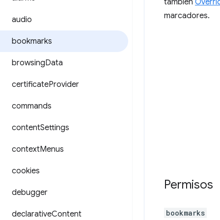
también
Overri
marcadores.
audio
bookmarks
browsing
Data
certificate
Provider
commands
content
Settings
context
Menus
cookies
Permisos
debugger
bookmarks
declarative
Content