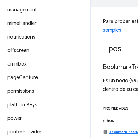
management
Para probar est
mime
Handler
samples
.
notifications
Tipos
offscreen
omnibox
Bookmark
Tr
page
Capture
Es un nodo (ya 
dentro de su ca
permissions
platform
Keys
PROPIEDADES
power
niños
printer
Provider
BookmarkTreeN