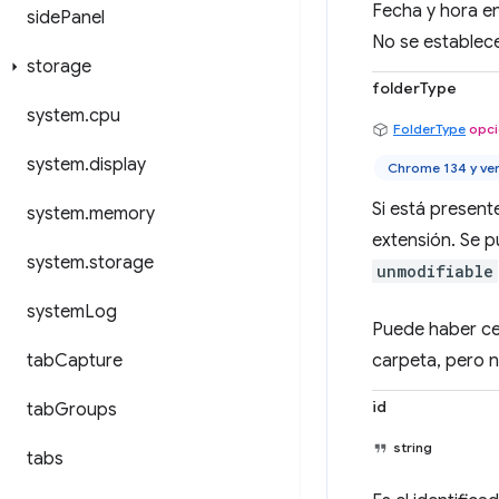
Fecha y hora en
side
Panel
No se establece
storage
folderType
system
.
cpu
FolderType
opci
system
.
display
Chrome 134 y ve
Si está present
system
.
memory
extensión. Se p
system
.
storage
unmodifiable
system
Log
Puede haber ce
carpeta, pero n
tab
Capture
id
tab
Groups
string
tabs