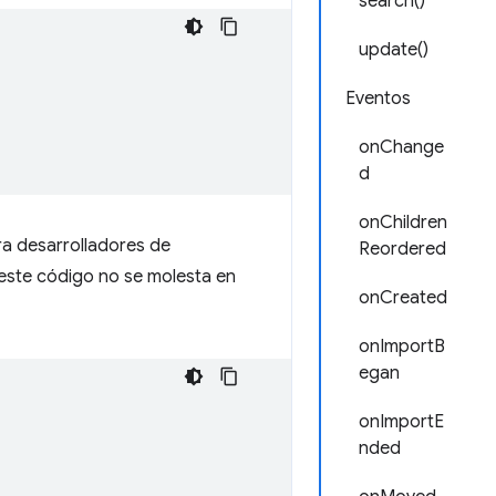
search()
update()
Eventos
onChange
d
onChildren
ra desarrolladores de
Reordered
 este código no se molesta en
onCreated
onImportB
egan
onImportE
nded