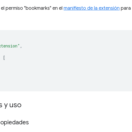
 el permiso "bookmarks" en el
manifiesto de la extensión
para 
xtension"
,
:
[
 y uso
ropiedades