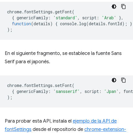
chrome
.
fontSettings
.
getFont
(
{
genericFamily
:
'standard'
,
script
:
'Arab'
},
function
(
details
)
{
console
.
log
(
details
.
fontId
);
}
);
En el siguiente fragmento, se establece la fuente Sans
Serif para el japonés.
chrome
.
fontSettings
.
setFont
(
{
genericFamily
:
'sansserif'
,
script
:
'Jpan'
,
font
);
Para probar esta API, instala el
ejemplo de la API de
fontSettings
desde el repositorio de
chrome-extension-