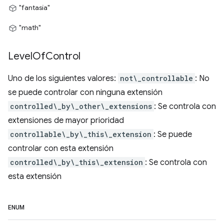
"fantasía"
"math"
Level
Of
Control
Uno de los siguientes valores:
not\_controllable
: No
se puede controlar con ninguna extensión
controlled\_by\_other\_extensions
: Se controla con
extensiones de mayor prioridad
controllable\_by\_this\_extension
: Se puede
controlar con esta extensión
controlled\_by\_this\_extension
: Se controla con
esta extensión
ENUM