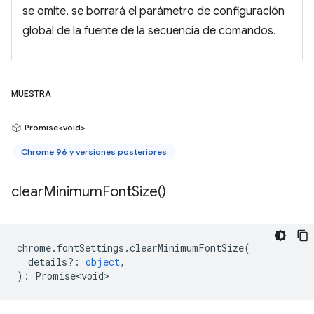
se omite, se borrará el parámetro de configuración
global de la fuente de la secuencia de comandos.
MUESTRA
Promise<void>
Chrome 96 y versiones posteriores
clear
Minimum
Font
Size(
)
chrome
.
fontSettings
.
clearMinimumFontSize
(
details?
:
object
,
)
:
Promise<void>