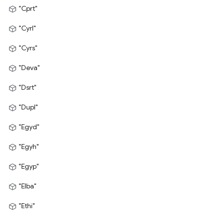
"Cprt"
"Cyrl"
"Cyrs"
"Deva"
"Dsrt"
"Dupl"
"Egyd"
"Egyh"
"Egyp"
"Elba"
"Ethi"