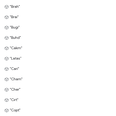
"Brah"
"Brai"
"Bugi"
"Buhd"
"Cakm"
“Latas”
"Cari"
"Cham"
"Cher"
"Cirt"
"Copt"