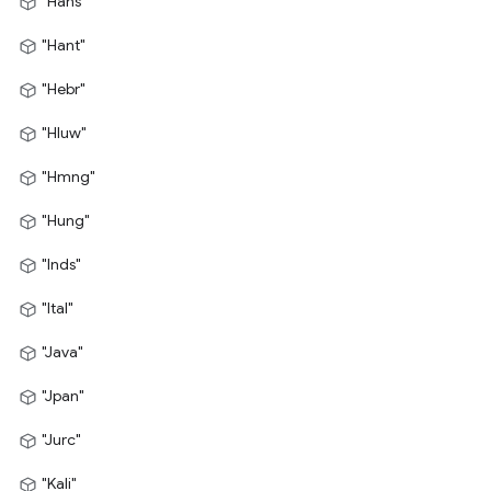
"Hans"
"Hant"
"Hebr"
"Hluw"
"Hmng"
"Hung"
"Inds"
"Ital"
"Java"
"Jpan"
"Jurc"
"Kali"