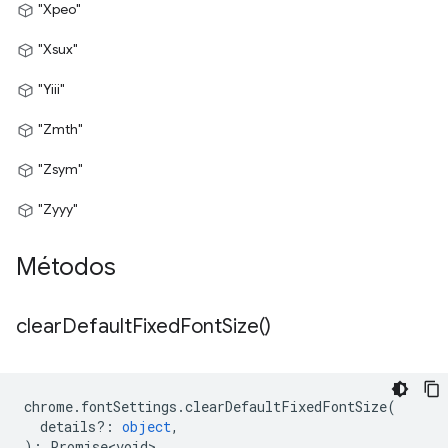
"Xpeo"
"Xsux"
"Yiii"
"Zmth"
"Zsym"
"Zyyy"
Métodos
clear
Default
Fixed
Font
Size(
)
chrome
.
fontSettings
.
clearDefaultFixedFontSize
(
details?
:
object
,
)
:
Promise<void>