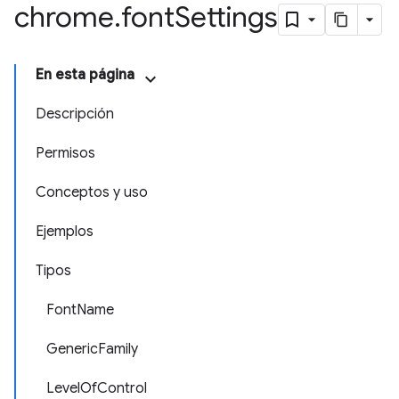
chrome
.
font
Settings
En esta página
Descripción
Permisos
Conceptos y uso
Ejemplos
Tipos
FontName
GenericFamily
LevelOfControl