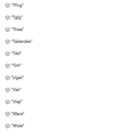
"Tfng"
"Tglg"
"Thaa"
“Tailandés”
"Tibt"
"Tirh"
"Ugar"
"Vaii"
"Visp"
"Wara"
"Wole"