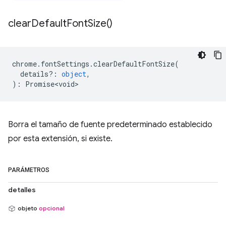
clear
Default
Font
Size(
)
chrome
.
fontSettings
.
clearDefaultFontSize
(
details?
:
object
,
)
:
Promise<void>
Borra el tamaño de fuente predeterminado establecido
por esta extensión, si existe.
PARÁMETROS
detalles
objeto
opcional