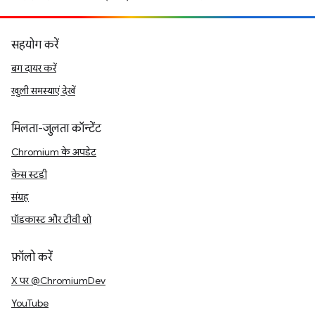
सहयोग करें
बग दायर करें
खुली समस्याएं देखें
मिलता-जुलता कॉन्टेंट
Chromium के अपडेट
केस स्टडी
संग्रह
पॉडकास्ट और टीवी शो
फ़ॉलो करें
X पर @ChromiumDev
YouTube