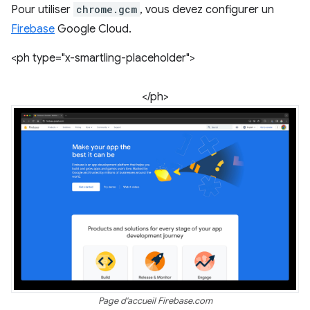
Pour utiliser
chrome.gcm
, vous devez configurer un
Firebase
Google Cloud.
<ph type="x-smartling-placeholder">
</ph>
Page d'accueil Firebase.com