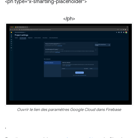
<ph type="x-smartling-placeholder">
</ph>
Ouvrir le lien des paramètres Google Cloud dans Firebase
.