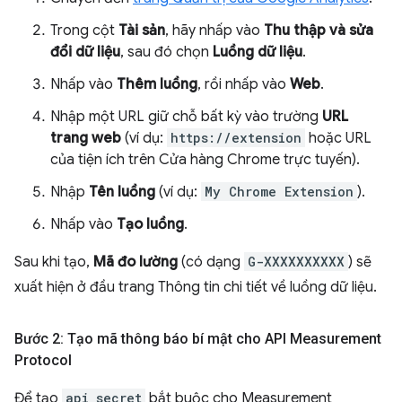
Trong cột
Tài sản
, hãy nhấp vào
Thu thập và sửa
đổi dữ liệu
, sau đó chọn
Luồng dữ liệu
.
Nhấp vào
Thêm luồng
, rồi nhấp vào
Web
.
Nhập một URL giữ chỗ bất kỳ vào trường
URL
trang web
(ví dụ:
https://extension
hoặc URL
của tiện ích trên Cửa hàng Chrome trực tuyến).
Nhập
Tên luồng
(ví dụ:
My Chrome Extension
).
Nhấp vào
Tạo luồng
.
Sau khi tạo,
Mã đo lường
(có dạng
G-XXXXXXXXXX
) sẽ
xuất hiện ở đầu trang Thông tin chi tiết về luồng dữ liệu.
Bước 2: Tạo mã thông báo bí mật cho API Measurement
Protocol
Để tạo
api_secret
bắt buộc cho Measurement