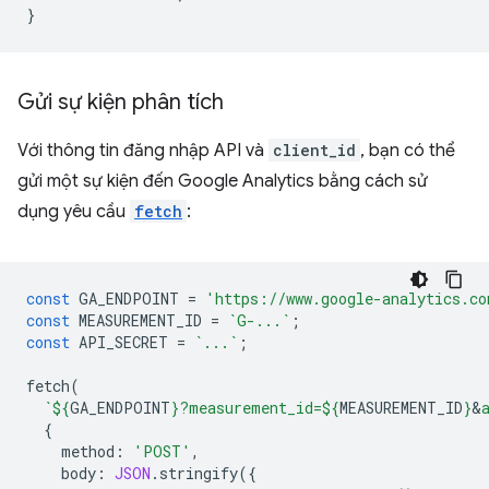
}
Gửi sự kiện phân tích
Với thông tin đăng nhập API và
client_id
, bạn có thể
gửi một sự kiện đến Google Analytics bằng cách sử
dụng yêu cầu
fetch
:
const
GA_ENDPOINT
=
'https://www.google-analytics.co
const
MEASUREMENT_ID
=
`G-...`
;
const
API_SECRET
=
`...`
;
fetch
(
`
${
GA_ENDPOINT
}
?measurement_id=
${
MEASUREMENT_ID
}
&
{
method
:
'POST'
,
body
:
JSON
.
stringify
({