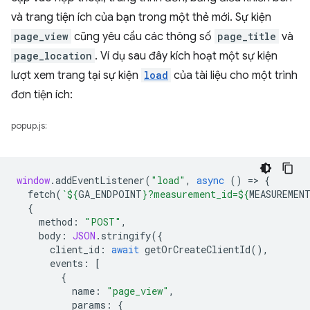
và trang tiện ích của bạn trong một thẻ mới. Sự kiện
page_view
cũng yêu cầu các thông số
page_title
và
page_location
. Ví dụ sau đây kích hoạt một sự kiện
lượt xem trang tại sự kiện
load
của tài liệu cho một trình
đơn tiện ích:
popup.js:
window
.
addEventListener
(
"load"
,
async
()
=
>
{
fetch
(
`
${
GA_ENDPOINT
}
?measurement_id=
${
MEASUREMEN
{
method
:
"POST"
,
body
:
JSON
.
stringify
({
client_id
:
await
getOrCreateClientId
(),
events
:
[
{
name
:
"page_view"
,
params
:
{