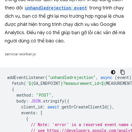
theo dõi
unhandledrejection event
trong trình chạy
dịch vụ, bạn có thể ghi lại mọi trường hợp ngoại lệ chưa
được phát hiện trong trình chạy dịch vụ vào Google
Analytics. Điều này có thể giúp bạn gỡ lỗi các vấn đề mà
người dùng có thể báo cáo.
service-worker.js:
addEventListener
(
"unhandledrejection"
,
async
(
event
)
fetch
(
`
${
GA_ENDPOINT
}
?measurement_id=
${
MEASUREMEN
{
method
:
"POST"
,
body
:
JSON
.
stringify
({
client_id
:
await
getOrCreateClientId
(),
events
:
[
{
// Note: 'error' is a reserved event name 
// see https://developers.google.com/analy