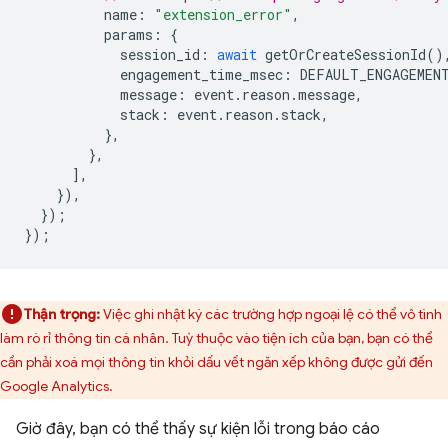
name
:
"extension_error"
,
params
:
{
session_id
:
await
getOrCreateSessionId
()
engagement_time_msec
:
DEFAULT_ENGAGEMEN
message
:
event
.
reason
.
message
,
stack
:
event
.
reason
.
stack
,
},
},
],
}),
});
});
Thận trọng:
Việc ghi nhật ký các trường hợp ngoại lệ có thể vô tình
làm rò rỉ thông tin cá nhân. Tuỳ thuộc vào tiện ích của bạn, bạn có thể
cần phải xoá mọi thông tin khỏi dấu vết ngăn xếp không được gửi đến
Google Analytics.
Giờ đây, bạn có thể thấy sự kiện lỗi trong báo cáo