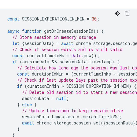
const
SESSION_EXPIRATION_IN_MIN
=
30
;
async
function
getOrCreateSessionId
()
{
// Store session in memory storage
let
{
sessionData
}
=
await
chrome
.
storage
.
session
.
g
// Check if session exists and is still valid
const
currentTimeInMs
=
Date
.
now
();
if
(
sessionData
 && 
sessionData
.
timestamp
)
{
// Calculate how long ago the session was last up
const
durationInMin
=
(
currentTimeInMs
-
session
// Check if last update lays past the session exp
if
(
durationInMin
 > 
SESSION_EXPIRATION_IN_MIN
)
{
// Delete old session id to start a new session
sessionData
=
null
;
}
else
{
// Update timestamp to keep session alive
sessionData
.
timestamp
=
currentTimeInMs
;
await
chrome
.
storage
.
session
.
set
({
sessionData
}
}
}