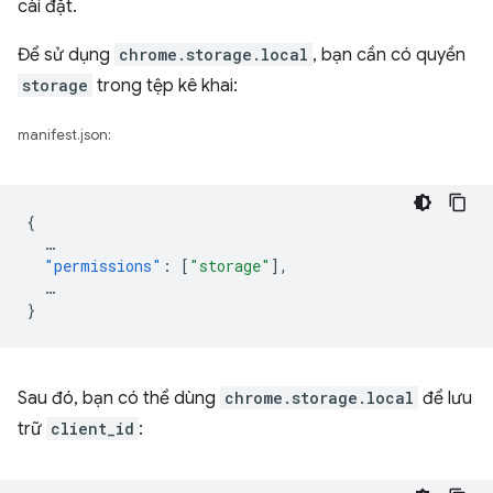
cài đặt.
Để sử dụng
chrome.storage.local
, bạn cần có quyền
storage
trong tệp kê khai:
manifest.json:
{
…
"permissions"
:
[
"storage"
],
…
}
Sau đó, bạn có thể dùng
chrome.storage.local
để lưu
trữ
client_id
: