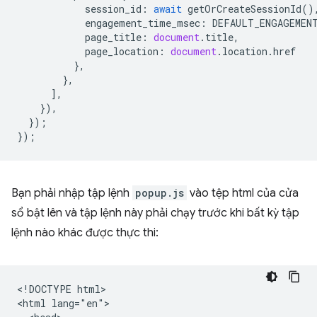
session_id
:
await
getOrCreateSessionId
()
engagement_time_msec
:
DEFAULT_ENGAGEMEN
page_title
:
document
.
title
,
page_location
:
document
.
location
.
href
},
},
],
}),
});
});
Bạn phải nhập tập lệnh
popup.js
vào tệp html của cửa
sổ bật lên và tập lệnh này phải chạy trước khi bất kỳ tập
lệnh nào khác được thực thi:
<!DOCTYPE html>

<html lang="en">
