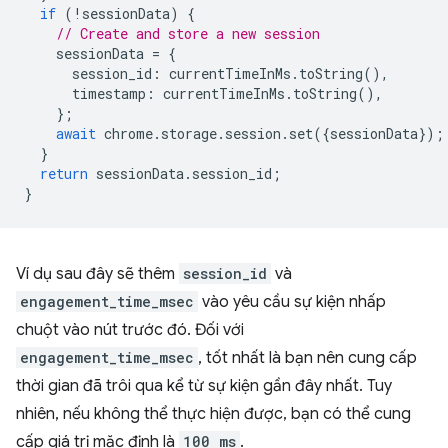
if
(
!
sessionData
)
{
// Create and store a new session
sessionData
=
{
session_id
:
currentTimeInMs
.
toString
(),
timestamp
:
currentTimeInMs
.
toString
(),
};
await
chrome
.
storage
.
session
.
set
({
sessionData
});
}
return
sessionData
.
session_id
;
}
Ví dụ sau đây sẽ thêm
session_id
và
engagement_time_msec
vào yêu cầu sự kiện nhấp
chuột vào nút trước đó. Đối với
engagement_time_msec
, tốt nhất là bạn nên cung cấp
thời gian đã trôi qua kể từ sự kiện gần đây nhất. Tuy
nhiên, nếu không thể thực hiện được, bạn có thể cung
cấp giá trị mặc định là
100 ms
.