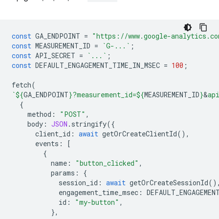
const
GA_ENDPOINT
=
"https://www.google-analytics.co
const
MEASUREMENT_ID
=
`G-...`
;
const
API_SECRET
=
`...`
;
const
DEFAULT_ENGAGEMENT_TIME_IN_MSEC
=
100
;
fetch
(
`
${
GA_ENDPOINT
}
?measurement_id=
${
MEASUREMENT_ID
}
&
ap
{
method
:
"POST"
,
body
:
JSON
.
stringify
({
client_id
:
await
getOrCreateClientId
(),
events
:
[
{
name
:
"button_clicked"
,
params
:
{
session_id
:
await
getOrCreateSessionId
()
engagement_time_msec
:
DEFAULT_ENGAGEMEN
id
:
"my-button"
,
},