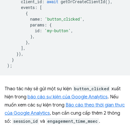
client_id
:
await
getOrCreateClientId
(),
events
:
[
{
name
:
'button_clicked'
,
params
:
{
id
:
'my-button'
,
},
},
],
}),
}
);
Thao tác này sẽ gửi một sự kiện
button_clicked
xuất
hiện trong
báo cáo sự kiện của Google Analytics
. Nếu
muốn xem các sự kiện trong
Báo cáo theo thời gian thực
của Google Analytics
, bạn cần cung cấp thêm 2 thông
số:
session_id
và
engagement_time_msec
.