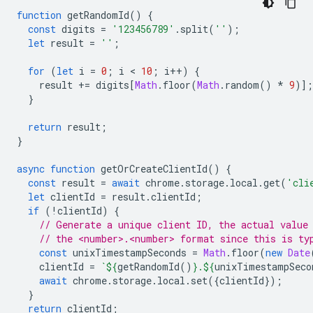
function
getRandomId
()
{
const
digits
=
'123456789'
.
split
(
''
);
let
result
=
''
;
for
(
let
i
=
0
;
i
 < 
10
;
i
++
)
{
result
+=
digits
[
Math
.
floor
(
Math
.
random
()
*
9
)];
}
return
result
;
}
async
function
getOrCreateClientId
()
{
const
result
=
await
chrome
.
storage
.
local
.
get
(
'cli
let
clientId
=
result
.
clientId
;
if
(
!
clientId
)
{
// Generate a unique client ID, the actual value
// the <number>.<number> format since this is ty
const
unixTimestampSeconds
=
Math
.
floor
(
new
Date
clientId
=
`
${
getRandomId
()
}
.
${
unixTimestampSeco
await
chrome
.
storage
.
local
.
set
({
clientId
});
}
return
clientId
;