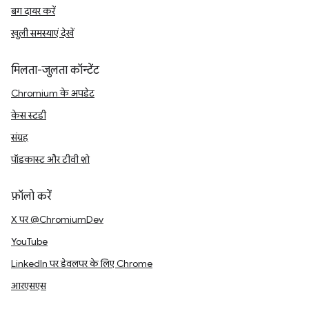
बग दायर करें
खुली समस्याएं देखें
मिलता-जुलता कॉन्टेंट
Chromium के अपडेट
केस स्टडी
संग्रह
पॉडकास्ट और टीवी शो
फ़ॉलो करें
X पर @ChromiumDev
YouTube
LinkedIn पर डेवलपर के लिए Chrome
आरएसएस