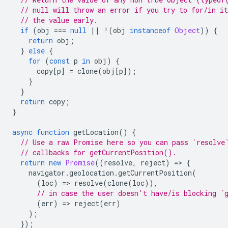
// null will throw an error if you try to for/in it
// the value early.
if
(
obj
===
null
||
!
(
obj
instanceof
Object
))
{
return
obj
;
}
else
{
for
(
const
p
in
obj
)
{
copy
[
p
]
=
clone
(
obj
[
p
]);
}
}
return
copy
;
}
async
function
getLocation
()
{
// Use a raw Promise here so you can pass `resolve
// callbacks for getCurrentPosition().
return
new
Promise
((
resolve
,
reject
)
=
>
{
navigator
.
geolocation
.
getCurrentPosition
(
(
loc
)
=
>
resolve
(
clone
(
loc
)),
// in case the user doesn't have/is blocking `
(
err
)
=
>
reject
(
err
)
);
});