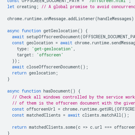
const
OFFSCREEN_DOCUMENT_PATH
=
'/offscreen.html'
;
let
creating
;
// A global promise to avoid concurren
chrome
.
runtime
.
onMessage
.
addListener
(
handleMessages
)
async
function
getGeolocation
()
{
await
setupOffscreenDocument
(
OFFSCREEN_DOCUMENT_P
const
geolocation
=
await
chrome
.
runtime
.
sendMessa
type
:
'get-geolocation'
,
target
:
'offscreen'
});
await
closeOffscreenDocument
();
return
geolocation
;
}
async
function
hasDocument
()
{
// Check all windows controlled by the service work
// of them is the offscreen document with the give
const
offscreenUrl
=
chrome
.
runtime
.
getURL
(
OFFSCRE
const
matchedClients
=
await
clients
.
matchAll
();
return
matchedClients
.
some
(
c
=
>
c
.
url
===
offscree
}