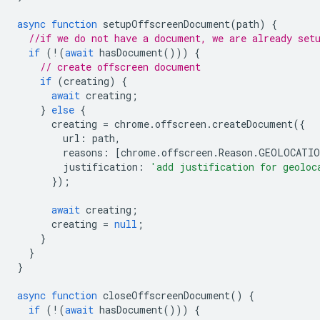
async
function
setupOffscreenDocument
(
path
)
{
//if we do not have a document, we are already set
if
(
!
(
await
hasDocument
()))
{
// create offscreen document
if
(
creating
)
{
await
creating
;
}
else
{
creating
=
chrome
.
offscreen
.
createDocument
({
url
:
path
,
reasons
:
[
chrome
.
offscreen
.
Reason
.
GEOLOCATIO
justification
:
'add justification for geoloc
});
await
creating
;
creating
=
null
;
}
}
}
async
function
closeOffscreenDocument
()
{
if
(
!
(
await
hasDocument
()))
{