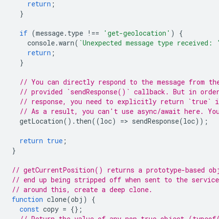
return
;
}
if
(
message
.
type
!==
'get-geolocation'
)
{
console
.
warn
(
`Unexpected message type received: 
return
;
}
// You can directly respond to the message from th
// provided `sendResponse()` callback. But in orde
// response, you need to explicitly return `true` i
// As a result, you can't use async/await here. Yo
getLocation
().
then
((
loc
)
=
>
sendResponse
(
loc
));
return
true
;
}
// getCurrentPosition() returns a prototype-based ob
// end up being stripped off when sent to the servic
// around this, create a deep clone.
function
clone
(
obj
)
{
const
copy
=
{};
// Return the value of any non true object (typeof