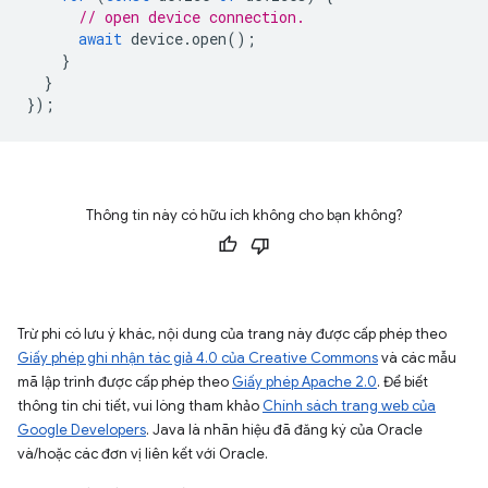
// open device connection.
await
device
.
open
();
}
}
});
Thông tin này có hữu ích không cho bạn không?
Trừ phi có lưu ý khác, nội dung của trang này được cấp phép theo
Giấy phép ghi nhận tác giả 4.0 của Creative Commons
và các mẫu
mã lập trình được cấp phép theo
Giấy phép Apache 2.0
. Để biết
thông tin chi tiết, vui lòng tham khảo
Chính sách trang web của
Google Developers
. Java là nhãn hiệu đã đăng ký của Oracle
và/hoặc các đơn vị liên kết với Oracle.