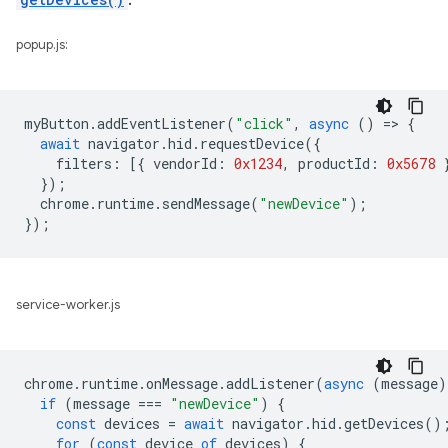
.
popup.js:
myButton
.
addEventListener
(
"click"
,
async
()
=
>
{
await
navigator
.
hid
.
requestDevice
({
filters
:
[{
vendorId
:
0x1234
,
productId
:
0x5678
});
chrome
.
runtime
.
sendMessage
(
"newDevice"
);
});
service-worker.js
chrome
.
runtime
.
onMessage
.
addListener
(
async
(
message
)
if
(
message
===
"newDevice"
)
{
const
devices
=
await
navigator
.
hid
.
getDevices
()
for
(
const
device
of
devices
)
{