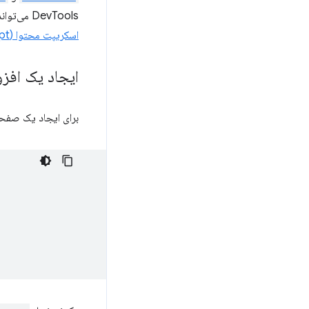
DevTools می‌تواند با استفاده از
اسکریپت محتوا (Injecting a Content Script
ایجاد یک افزونه
برای ایجاد یک صفحه DevTools برای افزونه خود،