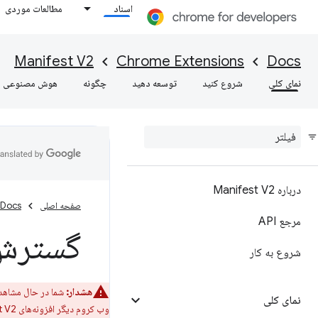
اسناد
مطالعات موردی
Manifest V2
Chrome Extensions
Docs
نمای کلی
شروع کنید
توسعه دهید
چگونه
هوش مصنوعی
درباره Manifest V2
صفحه اصلی
Docs
مرجع API
گسترش v
شروع به کار
هشدار:
شما در حال مشاهده نسخه منسوخ‌شده st V2
نمای کلی
وب کروم دیگر افزونه‌های Manifest V2 را نمی‌پذیرد. برای تبدیل افزونه خود به Manifest V3