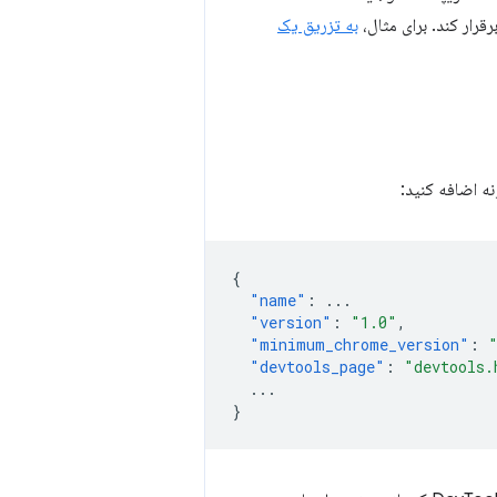
قرار کند. برای مثال،
به تزریق یک
ه اضافه کنید:
{
"name"
:
...
"version"
:
"1.0"
,
"minimum_chrome_version"
:
"devtools_page"
:
"devtools.
...
}