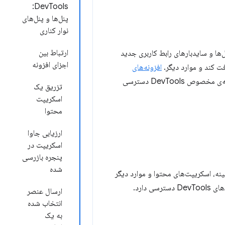
DevTools:
پنل‌ها و پنل‌های
نوار کناری
ارتباط بین
این افزونه می‌تواند پنل‌ها و سایدبارهای رابط کاربری جدید
اجزای افزونه
ت کند و موارد دیگر.
افزونه‌های
مشاهده کنید. افزونه‌های DevTools به مجموعه‌ای اضافی از APIهای افزونه‌ی مخصوص DevTools دسترسی
تزریق یک
اسکریپت
محتوا
ارزیابی جاوا
اسکریپت در
پنجره بازرسی
شده
 پس‌زمینه، اسکریپت‌های محتوا و موارد دیگر
ارسال عنصر
انتخاب شده
به یک