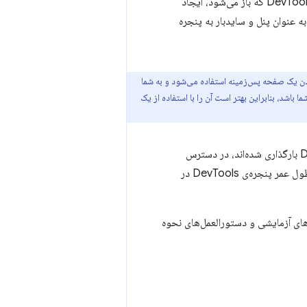
که در مانیفست افزونه شما مشخص شده است، برای هر پنجره DevTools که باز می‌شود، ایجاد
ه عنوان پنل و سایدبار به پنجره
یک صفحه پس‌زمینه استفاده می‌شود و به شما
کنید، متفاوت است. صفحه DevTools باید محلی برای افزونه شما باشد، بنابراین بهتر است آن را با استفاده از یک
فقط برای صفحاتی که در پنجره‌ی DevTools بارگذاری شده‌اند، در دسترس
هستند. اسکریپت‌های محتوا و سایر صفحات افزونه این APIها را ندارند. بنابراین، APIها فقط در طول عمر پنجره‌ی DevTools در
چنین برخی از APIهای DevTools هنوز در مرحله آزمایشی هستند. برای مشاهده فهرست APIهای آزمایشی و دستورالعمل‌های نحوه