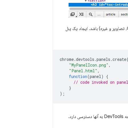
هر پنل، فایل HTML مخصوص به خود را دارد که می‌تواند شامل منابع دیگری (جاوااسکریپت، CSS، تصاویر و غیره) باشد. ایجاد یک پنل
chrome
.
devtools
.
panels
.
create
"MyPanelIcon.png"
,
"Panel.html"
,
function
(
panel
)
{
// code invoked on pane
}
);