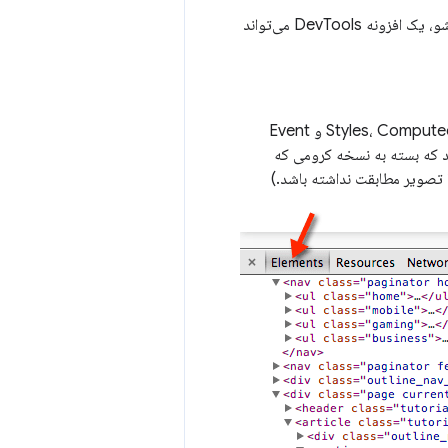
علاوه بر عناصر رابط کاربری معمول افزونه‌ها، مانند اقدامات مرورگر، منوهای زمینه و پنجره‌های بازشو، یک افزونه DevTools می‌تواند
رابط کاربری تکمیلی مربوط به یک پنل را ارائه می‌دهد. پنل‌های Styles، Computed Styles و Event
داشته باشید که بسته به نسخه کرومی که