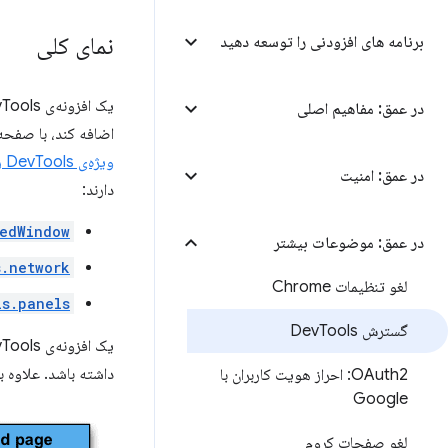
نمای کلی
برنامه های افزودنی را توسعه دهید
در عمق: مفاهیم اصلی
اضافه کند، با صفحه
ویژه‌ی DevTools را
در عمق: امنیت
دارند:
tedWindow
در عمق: موضوعات بیشتر
s.network
لغو تنظیمات Chrome
ls.panels
گسترش Dev
Tools
داشته باشد. علاوه بر این، هر افزونه‌ی DevTools دارای یک صف
OAuth2: احراز هویت کاربران با
Google
لغو صفحات کروم