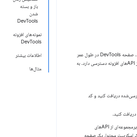
باز و بسته
شدن
DevTools
نمونه‌های افزونه
DevTools
هر بار که یک پنجره DevTools باز می‌شود، یک نمونه از صفحه DevTools افزونه ایجاد می‌شود. صفحه DevTools در طول عمر
اطلاعات بیشتر
پنجره DevTools وجود دارد. صفحه DevTools به APIهای DevTools و مجموعه‌ای محدود از APIهای افزونه دسترسی دارد. به
مثال‌ها
زرسی‌شده دریافت کنید و کد
دریافت کنید.
یک اسکریپت محتوا، یک صفحه