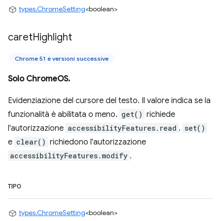
types.ChromeSetting
<boolean>
caret
Highlight
Chrome 51 e versioni successive
Solo ChromeOS.
Evidenziazione del cursore del testo. Il valore indica se la
funzionalità è abilitata o meno.
get()
richiede
l'autorizzazione
accessibilityFeatures.read
.
set()
e
clear()
richiedono l'autorizzazione
accessibilityFeatures.modify
.
TIPO
types.ChromeSetting
<boolean>