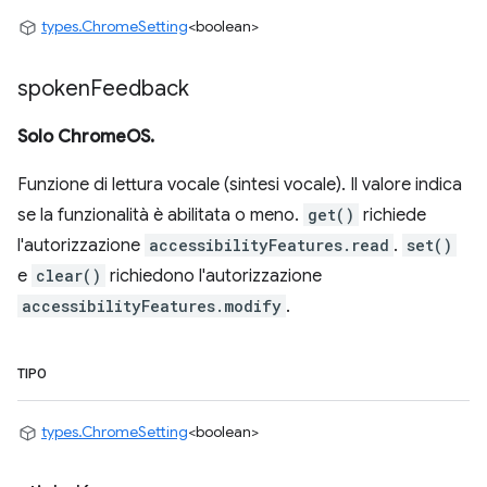
types.ChromeSetting
<boolean>
spoken
Feedback
Solo ChromeOS.
Funzione di lettura vocale (sintesi vocale). Il valore indica
se la funzionalità è abilitata o meno.
get()
richiede
l'autorizzazione
accessibilityFeatures.read
.
set()
e
clear()
richiedono l'autorizzazione
accessibilityFeatures.modify
.
TIPO
types.ChromeSetting
<boolean>