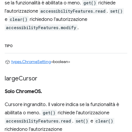
se la funzionalità è abilitata o meno.
get()
richiede
l'autorizzazione
accessibilityFeatures.read
.
set()
e
clear()
richiedono l'autorizzazione
accessibilityFeatures.modify
.
TIPO
types.ChromeSetting
<boolean>
large
Cursor
Solo ChromeOS.
Cursore ingrandito. Il valore indica se la funzionalità è
abilitata o meno.
get()
richiede l'autorizzazione
accessibilityFeatures.read
.
set()
e
clear()
richiedono l'autorizzazione