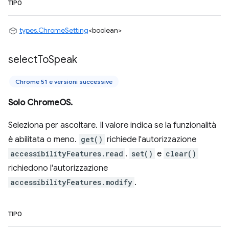
TIPO
types.ChromeSetting
<boolean>
select
To
Speak
Chrome 51 e versioni successive
Solo ChromeOS.
Seleziona per ascoltare. Il valore indica se la funzionalità
è abilitata o meno.
get()
richiede l'autorizzazione
accessibilityFeatures.read
.
set()
e
clear()
richiedono l'autorizzazione
accessibilityFeatures.modify
.
TIPO