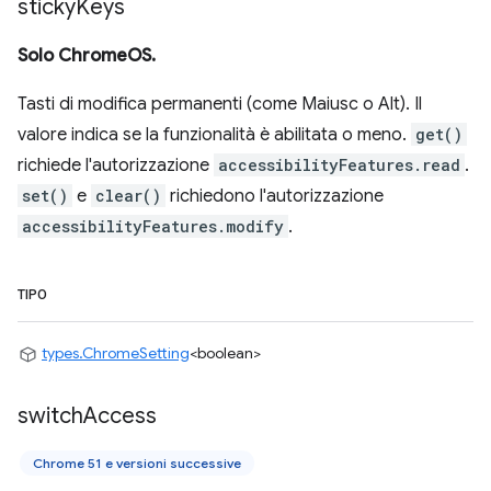
sticky
Keys
Solo ChromeOS.
Tasti di modifica permanenti (come Maiusc o Alt). Il
valore indica se la funzionalità è abilitata o meno.
get()
richiede l'autorizzazione
accessibilityFeatures.read
.
set()
e
clear()
richiedono l'autorizzazione
accessibilityFeatures.modify
.
TIPO
types.ChromeSetting
<boolean>
switch
Access
Chrome 51 e versioni successive