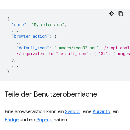
{
"name"
:
"My extension"
,
...
"browser_action"
:
{
...
"default_icon"
:
"images/icon32.png"
// optional
// equivalent to "default_icon": { "32": "images
},
...
}
Teile der Benutzeroberfläche
Eine Browseraktion kann ein
Symbol
, eine
Kurzinfo
, ein
Badge
und ein
Pop-up
haben.