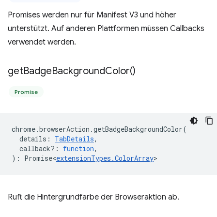
Promises werden nur für Manifest V3 und höher
unterstützt. Auf anderen Plattformen müssen Callbacks
verwendet werden.
get
Badge
Background
Color(
)
Promise
chrome
.
browserAction
.
getBadgeBackgroundColor
(
details
:
TabDetails
,
callback?
:
function
,
)
:
Promise<
extensionTypes
.
ColorArray
>
Ruft die Hintergrundfarbe der Browseraktion ab.