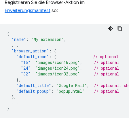
Registrieren Sie die Browser-Aktion im
Erweiterungsmanifest
so:
{
"name"
:
"My extension"
,
...
"browser_action"
:
{
"default_icon"
:
{
// optional
"16"
:
"images/icon16.png"
,
// optional
"24"
:
"images/icon24.png"
,
// optional
"32"
:
"images/icon32.png"
// optional
},
"default_title"
:
"Google Mail"
,
// optional, sh
"default_popup"
:
"popup.html"
// optional
},
...
}