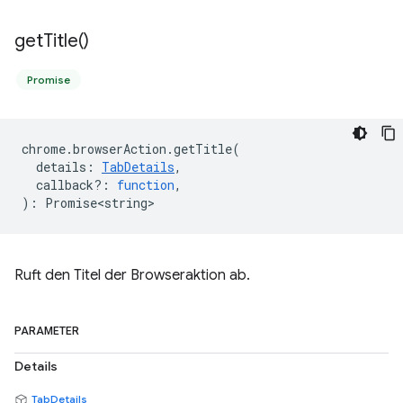
get
Title(
)
Promise
chrome
.
browserAction
.
getTitle
(
details
:
TabDetails
,
callback?
:
function
,
)
:
Promise<string>
Ruft den Titel der Browseraktion ab.
PARAMETER
Details
TabDetails