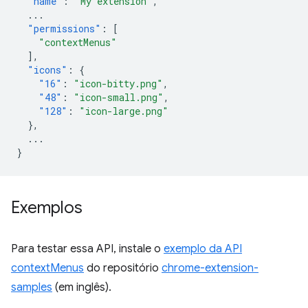
"name"
:
"My extension"
,
...
"permissions"
:
[
"contextMenus"
],
"icons"
:
{
"16"
:
"icon-bitty.png"
,
"48"
:
"icon-small.png"
,
"128"
:
"icon-large.png"
},
...
}
Exemplos
Para testar essa API, instale o
exemplo da API
contextMenus
do repositório
chrome-extension-
samples
(em inglês).