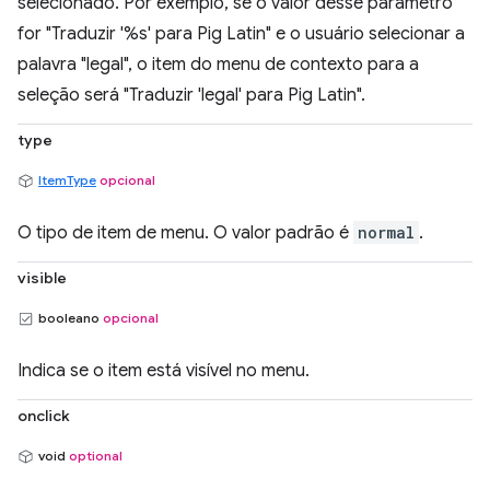
selecionado. Por exemplo, se o valor desse parâmetro
for "Traduzir '%s' para Pig Latin" e o usuário selecionar a
palavra "legal", o item do menu de contexto para a
seleção será "Traduzir 'legal' para Pig Latin".
type
ItemType
opcional
O tipo de item de menu. O valor padrão é
normal
.
visible
booleano
opcional
Indica se o item está visível no menu.
onclick
void
optional