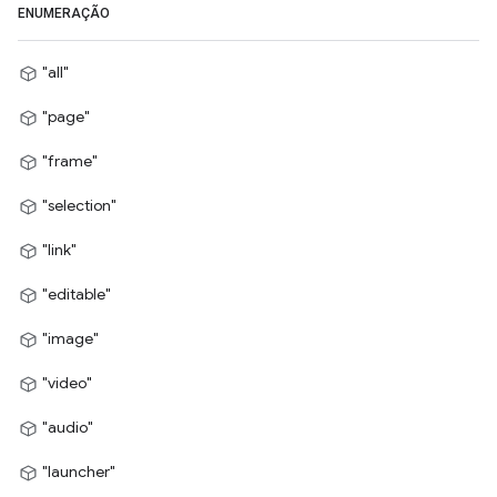
ENUMERAÇÃO
"all"
"page"
"frame"
"selection"
"link"
"editable"
"image"
"video"
"audio"
"launcher"