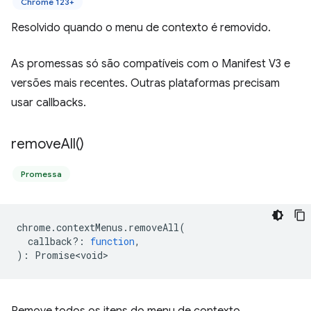
Chrome 123+
Resolvido quando o menu de contexto é removido.
As promessas só são compatíveis com o Manifest V3 e
versões mais recentes. Outras plataformas precisam
usar callbacks.
remove
All(
)
Promessa
chrome
.
contextMenus
.
removeAll
(
callback?
:
function
,
)
:
Promise<void>