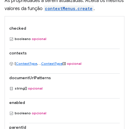
As propriedades a serem atualizadas. Aceita os mesmos
valores da função
contextMenus.create
.
checked
booleano
opcional
contexts
[
ContextType
, ...
ContextType
[]]
opcional
documentUrlPatterns
string[]
opcional
enabled
booleano
opcional
parentId