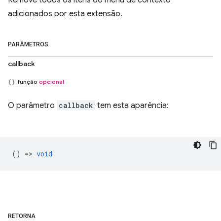
Remove todos os itens do menu de contexto
adicionados por esta extensão.
PARÂMETROS
callback
função
opcional
O parâmetro
callback
tem esta aparência:
() =>
void
RETORNA