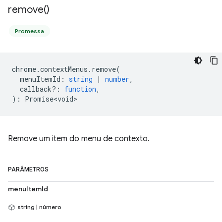
remove(
)
Promessa
chrome
.
contextMenus
.
remove
(
menuItemId
:
string
|
number
,
callback?
:
function
,
)
:
Promise<void>
Remove um item do menu de contexto.
PARÂMETROS
menuItemId
string | número