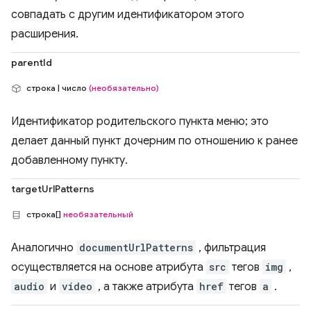
совпадать с другим идентификатором этого
расширения.
parentId
строка | число
(необязательно)
Идентификатор родительского пункта меню; это
делает данный пункт дочерним по отношению к ранее
добавленному пункту.
targetUrlPatterns
строка[]
необязательный
Аналогично
documentUrlPatterns
, фильтрация
осуществляется на основе атрибута
src
тегов
img
,
audio
и
video
, а также атрибута
href
тегов
a
.