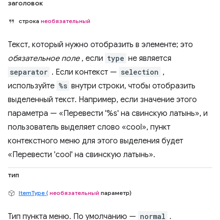
заголовок
строка
необязательный
Текст, который нужно отобразить в элементе; это
обязательное поле
, если
type
не является
separator
. Если контекст —
selection
,
используйте
%s
внутри строки, чтобы отобразить
выделенный текст. Например, если значение этого
параметра — «Перевести '%s' на свинскую латынь», и
пользователь выделяет слово «cool», пункт
контекстного меню для этого выделения будет
«Перевести 'cool' на свинскую латынь».
тип
ItemType (
необязательный
параметр)
Тип пункта меню. По умолчанию —
normal
.