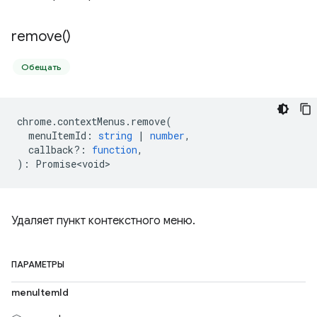
remove(
)
Обещать
chrome
.
contextMenus
.
remove
(
menuItemId
:
string
|
number
,
callback?
:
function
,
)
:
Promise<void>
Удаляет пункт контекстного меню.
ПАРАМЕТРЫ
menuItemId