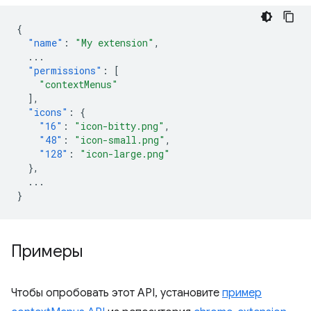
{
"name"
:
"My extension"
,
...
"permissions"
:
[
"contextMenus"
],
"icons"
:
{
"16"
:
"icon-bitty.png"
,
"48"
:
"icon-small.png"
,
"128"
:
"icon-large.png"
},
...
}
Примеры
Чтобы опробовать этот API, установите
пример