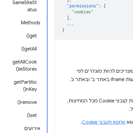
SameSiteSt
"permissions"
:
[
atus
"cookies"
],
Methods
...
}
get()
getAll()
getAllCook
ieStores()
קובצי Cookie מסוימים שצריכים להיות מוגדרים לפי
המקור של המסגרת ברמה העליונה. המשמעות היא שאם אתר א' מוטמע באמצעות iframe באתר ב' ובאתר ג',
getPartitio
nKey()
לא תומך בחלוקה למחיצות, כלומר כל השיטות קוראות וכותבות קובצי Cookie מכל המחיצות.
remove()
set()
ושא
אחסון וקובצי Cookie
.
אירועים