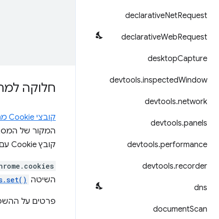
declarative
Net
Request
declarative
Web
Request
desktop
Capture
devtools
.
inspected
Window
חלוקה למח
devtools
.
network
קובצי Cookie מחולקים למחיצות
devtools
.
panels
performance
.
devtools
קובץ Cookie עם חלוקה למחיצות יכול לקבל ערך שונה בכל אחד מהם.
hrome.cookies
devtools
.
recorder
השיטה
s.set()
dns
פרטים על ההשפע
document
Scan