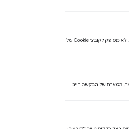
תאריך התפוגה של קובץ ה-Cookie כמספר השניות מאז ראשית זמן יוניקס. לא מסופק לקובצי Cookie של
 Cookie שמוגבל למארח (כלומר, המארח של הבקשה חייב