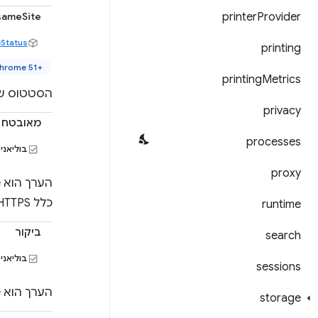
sameSite
printer
Provider
Status
printing
hrome 51+‎
printing
Metrics
הסטטוס של קובץ ה-cookie מבחינת SameSite (כלומ
privacy
מאובטח
processes
בוליאני
proxy
כלל HTTPS).
runtime
ביקור
search
בוליאני
sessions
הערך הוא True אם קובץ ה-Cookie הוא קובץ Cookie זמני, ולא קובץ Cookie קבוע עם תאריך תפוגה.
storage