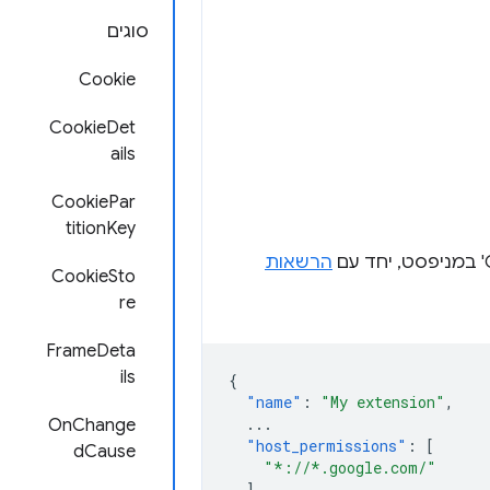
סוגים
Cookie
CookieDet
ails
CookiePar
titionKey
הרשאות
CookieSto
re
FrameDeta
ils
{
"name"
:
"My extension"
,
...
OnChange
"host_permissions"
:
[
dCause
"*://*.google.com/"
],