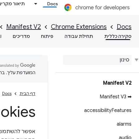
Docs
תיאור מקרים
Manifest V2
Chrome Extensions
Docs
סקירה כללית
תחילת עבודה
פיתוח
מדריכים
I
המועדפת עליך. בתרג
Manifest V2
דף הבית
Docs
➡ Manifest V3
okies
accessibility
Features
alarms
אפשר להשתמש ב-API
audio