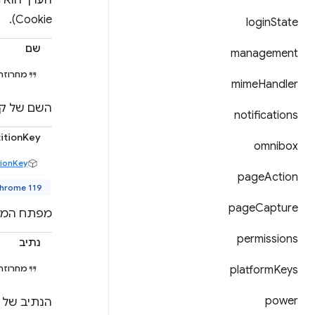
Cookie).
login
State
שם
management
מחרוזת
mime
Handler
השם של קובץ ה
notifications
titionKey
omnibox
tionKey
page
Action
Chrome 119 ואי
page
Capture
מפתח המחיצה לקריא
permissions
נתיב
Keys
platform
מחרוזת
power
הנתיב של קובץ