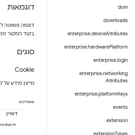
דוגמאות
dom
downloads
דוגמה פשוטה לשימוש ב-kies API
Attributes
device
.
enterprise
בקוד המקור זמ
enterprise
.
hardware
Platform
סוגים
enterprise
.
login
Cookie
enterprise
.
networking
Attributes
מייצג מידע על קובץ Cookie
enterprise
.
platform
Keys
מאפיינים
events
דומיין
extension
מחרוזת
extension
Types