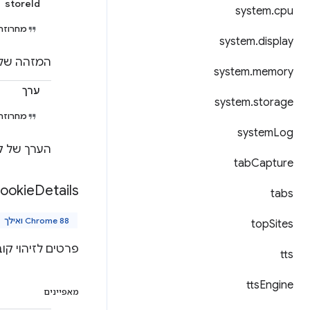
storeId
system
.
cpu
מחרוזת
system
.
display
המזהה של מאגר קובצי ה-Cookie שמכיל א
system
.
memory
ערך
system
.
storage
מחרוזת
system
Log
הערך של קובץ 
tab
Capture
ookie
Details
tabs
Chrome 88 ואילך
top
Sites
פרטים לזיהוי קובץ ה-e
tts
tts
Engine
מאפיינים