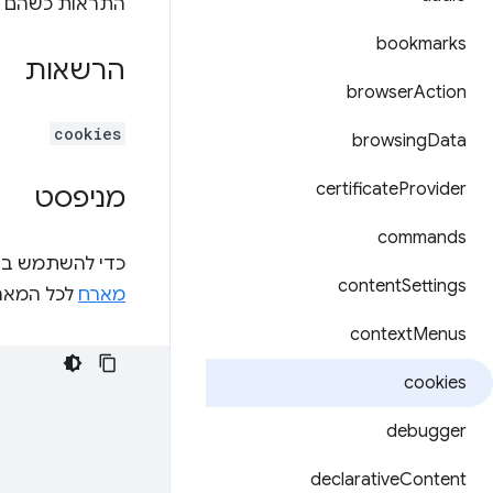
התראות כשהם מ
bookmarks
הרשאות
browser
Action
cookies
browsing
Data
certificate
Provider
מניפסט
commands
כדי להשתמש ב-API של קובצי Cookie, צריך להצהיר על ההרשאה 'קובצי Cookie' במניפסט, יח
content
Settings
מארח
לכל המארחים שר
context
Menus
cookies
debugger
declarative
Content