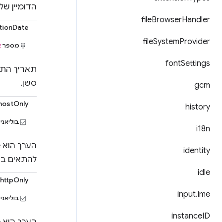
הדומיין של קובץ ה-Cookie (למשל, com
file
Browser
Handler
tionDate
file
System
Provider
מספר
א
font
Settings
סשן.
gcm
hostOnly
history
בוליאני
i18n
identity
להתאים בדיוק
idle
httpOnly
input
.
ime
בוליאני
instance
ID