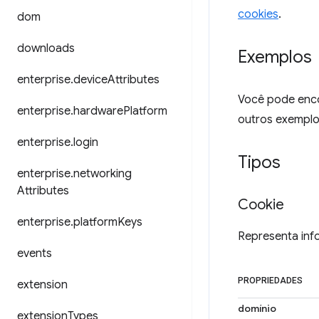
cookies
.
dom
downloads
Exemplos
enterprise
.
device
Attributes
Você pode enco
enterprise
.
hardware
Platform
outros exemplo
enterprise
.
login
Tipos
enterprise
.
networking
Attributes
Cookie
enterprise
.
platform
Keys
Representa inf
events
PROPRIEDADES
extension
domínio
extension
Types