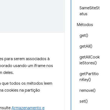
SameSiteSt
atus
Métodos
get()
getAll()
getAllCook
es para serem associados à
ieStores()
corporado usando um iframe nos
m deles.
getPartitio
nKey()
ca que todos os métodos leem
a cookies na partição
remove()
set()
onsulte
Armazenamento e