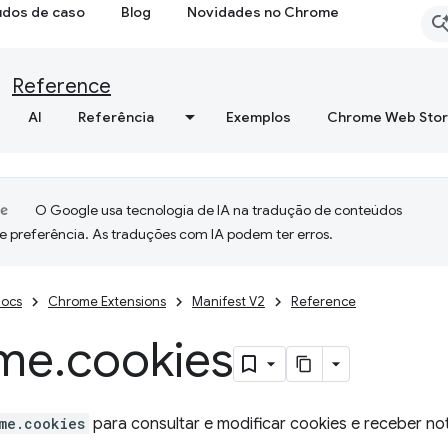
udos de caso
Blog
Novidades no Chrome
Reference
AI
Referência
Exemplos
Chrome Web Sto
O Google usa tecnologia de IA na tradução de conteúdos
e preferência. As traduções com IA podem ter erros.
ocs
Chrome Extensions
Manifest V2
Reference
me
.
cookies
me.cookies
para consultar e modificar cookies e receber no