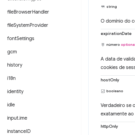
string
file
Browser
Handler
O domínio do c
file
System
Provider
expirationDate
font
Settings
número
optiona
gcm
A data de vali
history
cookies de ses
i18n
hostOnly
identity
booleano
idle
Verdadeiro se o
exatamente ao 
input
.
ime
httpOnly
instance
ID