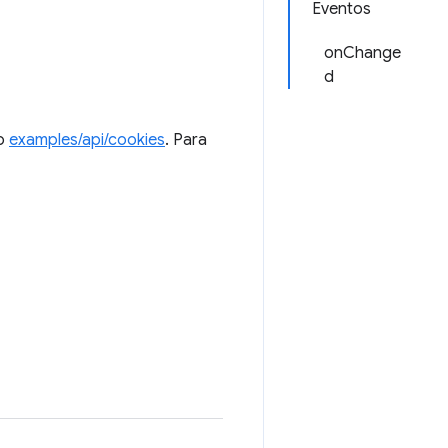
Eventos
onChange
d
io
examples/api/cookies
. Para