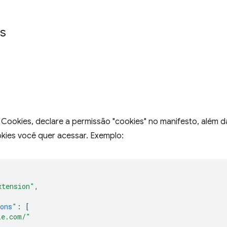
s
 Cookies, declare a permissão "cookies" no manifesto, além 
okies você quer acessar. Exemplo:
xtension"
,
ions"
:
[
le.com/"