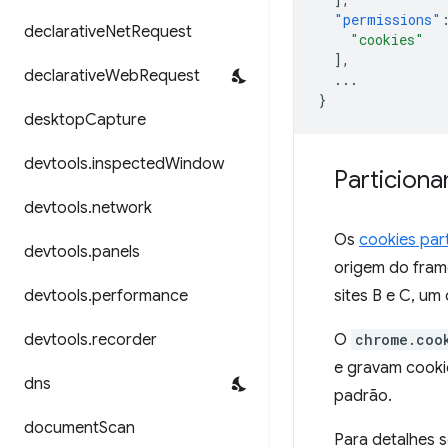
"permissions"
declarative
Net
Request
"cookies"
],
declarative
Web
Request
...
}
desktop
Capture
devtools
.
inspected
Window
Particion
devtools
.
network
Os
cookies par
devtools
.
panels
origem do frame
devtools
.
performance
sites B e C, um
devtools
.
recorder
O
chrome.coo
e gravam cooki
dns
padrão.
document
Scan
Para detalhes 