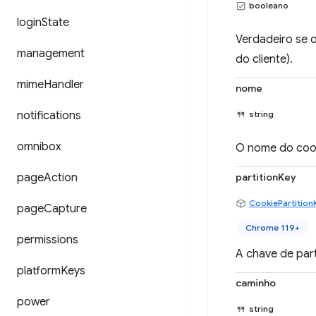
booleano
login
State
Verdadeiro se o
management
do cliente).
mime
Handler
nome
notifications
string
omnibox
O nome do coo
page
Action
partitionKey
CookiePartition
page
Capture
Chrome 119+
permissions
A chave de part
platform
Keys
caminho
power
string