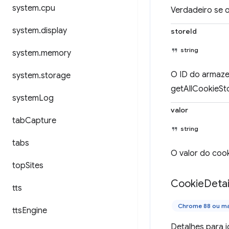
system
.
cpu
Verdadeiro se 
system
.
display
storeId
string
system
.
memory
O ID do armaze
system
.
storage
getAllCookieSto
system
Log
valor
tab
Capture
string
tabs
O valor do cook
top
Sites
Cookie
Detai
tts
Chrome 88 ou ma
tts
Engine
Detalhes para i