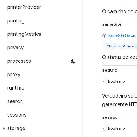
printer
Provider
O caminho do c
printing
sameSite
printing
Metrics
SameSiteStatus
Chrome 51 ou ma
privacy
O status do coo
processes
seguro
proxy
booleano
runtime
Verdadeiro se o
search
geralmente HTT
sessions
sessão
storage
booleano