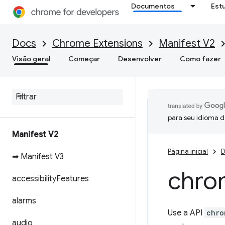
Documentos
Est
Docs
Chrome Extensions
Manifest V2
Visão geral
Começar
Desenvolver
Como fazer
para seu idioma d
Manifest V2
Página inicial
D
➡ Manifest V3
chro
accessibility
Features
alarms
Use a API
chro
audio