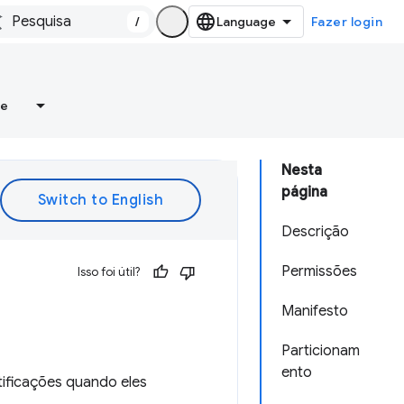
/
Fazer login
re
Nesta
página
Descrição
Permissões
Isso foi útil?
Manifesto
Particionam
ento
tificações quando eles