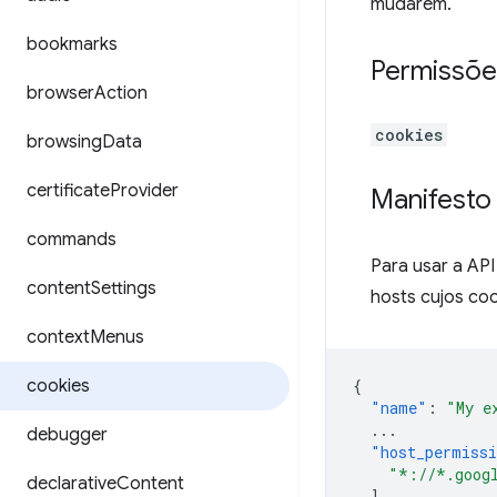
mudarem.
bookmarks
Permissõe
browser
Action
cookies
browsing
Data
certificate
Provider
Manifesto
commands
Para usar a API
content
Settings
hosts cujos co
context
Menus
cookies
{
"name"
:
"My e
...
debugger
"host_permiss
"*://*.goog
declarative
Content
],