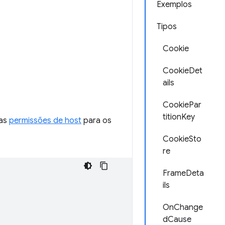
Exemplos
Tipos
Cookie
CookieDet
ails
CookiePar
titionKey
das
permissões de host
para os
CookieSto
re
FrameDeta
ils
OnChange
dCause