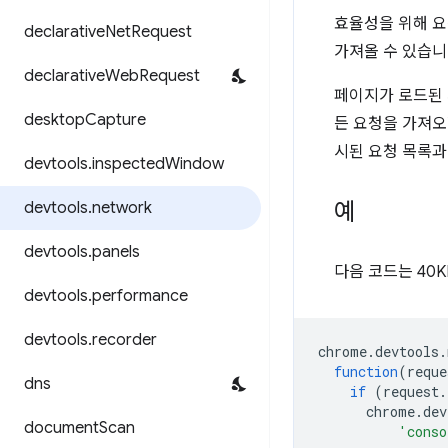
효율성을 위해 요
declarative
Net
Request
가져올 수 있습니
declarative
Web
Request
페이지가 로드된 
desktop
Capture
든 요청을 가져
시된 요청 목록과
devtools
.
inspected
Window
예
devtools
.
network
devtools
.
panels
다음 코드는 40
devtools
.
performance
devtools
.
recorder
chrome
.
devtools
.
function
(
reque
dns
if
(
request
.
chrome
.
dev
document
Scan
'conso