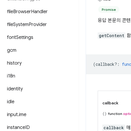
Promise
file
Browser
Handler
응답 본문의 콘텐
file
System
Provider
getContent
함
font
Settings
gcm
history
(
callback?
:
fun
i18n
identity
idle
callback
function
opti
input
.
ime
instance
ID
callback
매