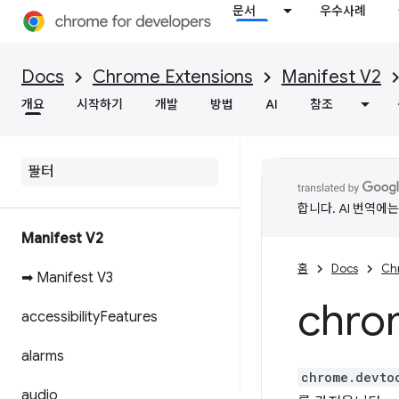
문서
우수사례
Docs
Chrome Extensions
Manifest V2
개요
시작하기
개발
방법
AI
참조
합니다. AI 번역에
Manifest V2
홈
Docs
Ch
➡ Manifest V3
chro
accessibility
Features
alarms
chrome.devto
audio