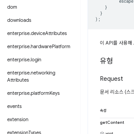
escape
dom
}
}
);
downloads
enterprise
.
device
Attributes
이 API를 사용
enterprise
.
hardware
Platform
유형
enterprise
.
login
enterprise
.
networking
Request
Attributes
문서 리소스 (스
enterprise
.
platform
Keys
events
속성
extension
getContent
extension
Types
void