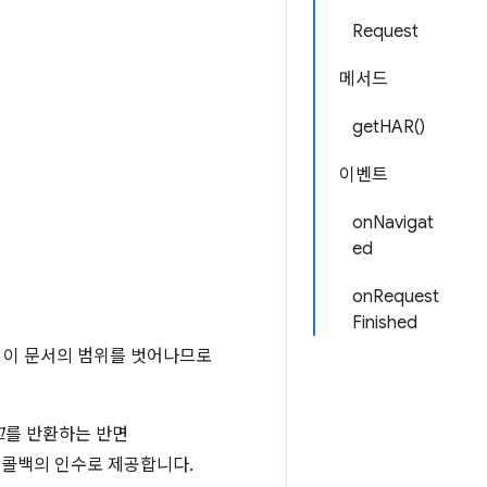
Request
메서드
getHAR()
이벤트
onNavigat
ed
onRequest
Finished
은 이 문서의 범위를 벗어나므로
그
를 반환하는 반면
 콜백의 인수로 제공합니다.