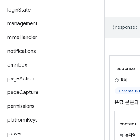
login
State
management
(
response
:
mime
Handler
notifications
omnibox
response
page
Action
객체
Chrome 15
page
Capture
응답 본문과
permissions
platform
Keys
content
power
문자열