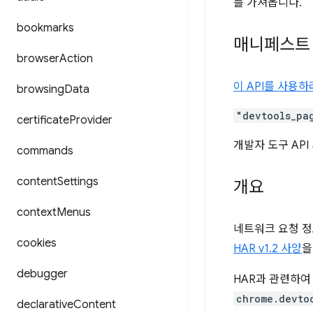
를 가져옵니다.
bookmarks
매니페스트
browser
Action
이 API를 사용
browsing
Data
"devtools_pa
certificate
Provider
개발자 도구 AP
commands
content
Settings
개요
context
Menus
네트워크 요청 정보
cookies
HAR v1.2 사양
을
debugger
HAR과 관련하
chrome.devto
declarative
Content