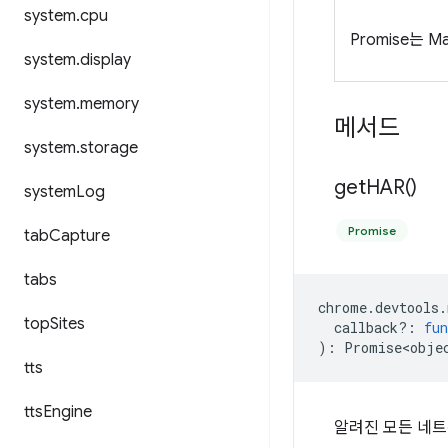
system
.
cpu
Promise는
system
.
display
system
.
memory
메서드
system
.
storage
get
HAR(
)
system
Log
Promise
tab
Capture
tabs
chrome
.
devtools
.
top
Sites
callback?
:
fun
)
:
Promise<obje
tts
tts
Engine
알려진 모든 네트