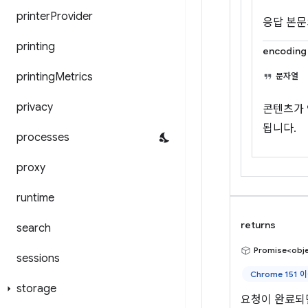
printer
Provider
응답 본문
printing
encoding
printing
Metrics
문자열
privacy
콘텐츠가 
됩니다.
processes
proxy
runtime
returns
search
Promise<obj
sessions
Chrome 151 
storage
요청이 완료되