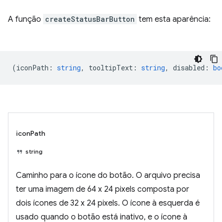
A função
createStatusBarButton
tem esta aparência:
(
iconPath
:
string
,
tooltipText
:
string
,
disabled
:
bo
iconPath
string
Caminho para o ícone do botão. O arquivo precisa
ter uma imagem de 64 x 24 pixels composta por
dois ícones de 32 x 24 pixels. O ícone à esquerda é
usado quando o botão está inativo, e o ícone à