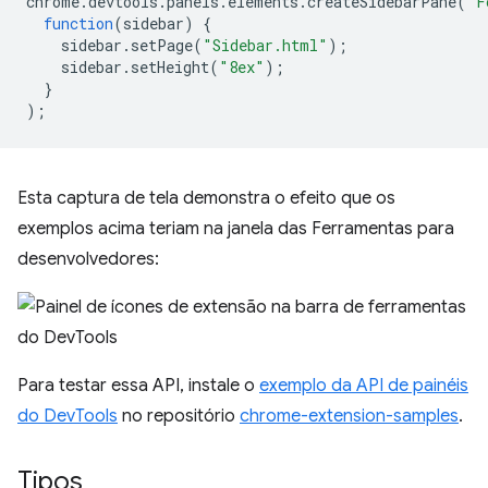
chrome
.
devtools
.
panels
.
elements
.
createSidebarPane
(
"F
function
(
sidebar
)
{
sidebar
.
setPage
(
"Sidebar.html"
);
sidebar
.
setHeight
(
"8ex"
);
}
);
Esta captura de tela demonstra o efeito que os
exemplos acima teriam na janela das Ferramentas para
desenvolvedores:
Para testar essa API, instale o
exemplo da API de painéis
do DevTools
no repositório
chrome-extension-samples
.
Tipos