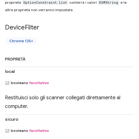
proprietà
conterrà i valori
e le
OptionConstraint.list
DOMString
altre proprietà non verranno impostate.
Device
Filter
Chrome 125+
PROPRIETÀ
local
booleano
facoltativo
Restituisci solo gli scanner collegati direttamente al
computer.
sicuro
booleano
facoltativo