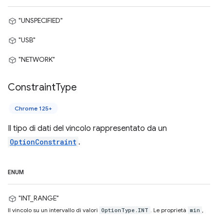
"UNSPECIFIED"
"USB"
"NETWORK"
Constraint
Type
Chrome 125+
Il tipo di dati del vincolo rappresentato da un
OptionConstraint
.
ENUM
"INT_RANGE"
Il vincolo su un intervallo di valori
. Le proprietà
,
OptionType.INT
min