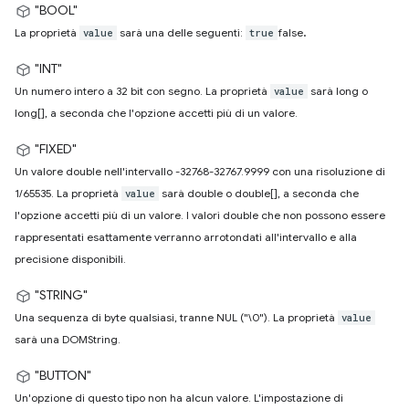
"BOOL"
.
La proprietà
sarà una delle seguenti:
false
value
true
"INT"
Un numero intero a 32 bit con segno. La proprietà
sarà long o
value
long[], a seconda che l'opzione accetti più di un valore.
"FIXED"
Un valore double nell'intervallo -32768-32767.9999 con una risoluzione di
1/65535. La proprietà
sarà double o double[], a seconda che
value
l'opzione accetti più di un valore. I valori double che non possono essere
rappresentati esattamente verranno arrotondati all'intervallo e alla
precisione disponibili.
"STRING"
Una sequenza di byte qualsiasi, tranne NUL ("\0"). La proprietà
value
sarà una DOMString.
"BUTTON"
Un'opzione di questo tipo non ha alcun valore. L'impostazione di