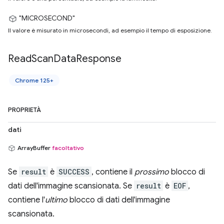
"MICROSECOND"
Il valore è misurato in microsecondi, ad esempio il tempo di esposizione.
Read
Scan
Data
Response
Chrome 125+
PROPRIETÀ
dati
ArrayBuffer
facoltativo
Se
result
è
SUCCESS
, contiene il
prossimo
blocco di
dati dell'immagine scansionata. Se
result
è
EOF
,
contiene l'
ultimo
blocco di dati dell'immagine
scansionata.