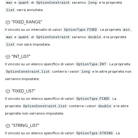
e
di
saranno
e la proprietà
max
quant
OptionConstraint
long
verrà annullata.
list
"FIXED_RANGE"
Il vincolo su un intervallo di valori
. Le proprietà
,
OptionType.FIXED
min
e
di
saranno
e la proprietà
max
quant
OptionConstraint
double
non sarà impostata.
list
"INT_LIST"
Il vincolo su un elenco specifico di valori
. La proprietà
OptionType.INT
conterrà i valori
e le altre proprietà non
OptionConstraint.list
long
verranno impostate.
"FIXED_LIST"
Il vincolo su un elenco specifico di valori
. La
OptionType.FIXED
proprietà
conterrà i valori
e le altre
OptionConstraint.list
double
proprietà non verranno impostate.
"STRING_LIST"
Il vincolo su un elenco specifico di valori
. La
OptionType.STRING