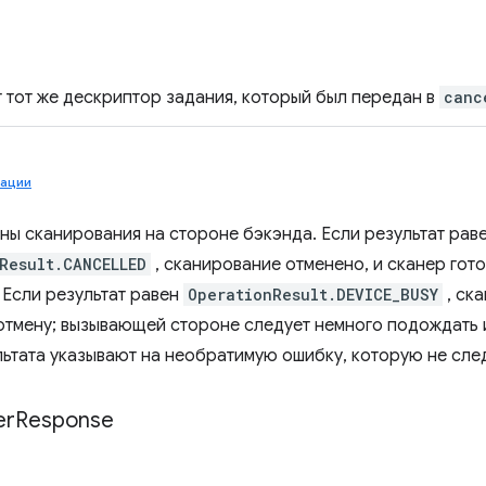
 тот же дескриптор задания, который был передан в
canc
рации
ены сканирования на стороне бэкэнда. Если результат рав
Result.CANCELLED
, сканирование отменено, и сканер гото
 Если результат равен
OperationResult.DEVICE_BUSY
, ск
тмену; вызывающей стороне следует немного подождать и
льтата указывают на необратимую ошибку, которую не след
er
Response