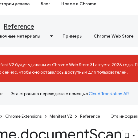
стории успеха
Блог
Новое в Chrome
Reference
вочные материалы
Примеры
Chrome Web Store
fest V2 будут удалены из Chrome Web Store 31 августа 2026 года.
о сейчас, чтобы оно оставалось доступным для пользователей.
Эта страница переведена с помощью
Cloud Translation API
.
Chrome Extensions
Manifest V2
Reference
Эта информац
me
.
document
Scan