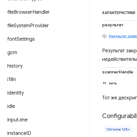
file
Browser
Handler
ХАРАКТЕРИСТИКИ
результат
file
System
Provider
Результат опе
font
Settings
Результат зак
gcm
недействитель
history
scannerHandle
i18n
нить
identity
Тот же дескри
idle
Configurabil
input
.
ime
Chrome 125+
instance
ID