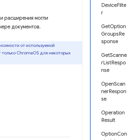
DeviceFilte
r
 и расширения могли
GetOption
нере документов.
GroupsRe
sponse
висимости от используемой
ет только ChromeOS для некоторых
GetScanne
rListRespo
nse
OpenScan
nerRespon
se
Operation
Result
OptionCon