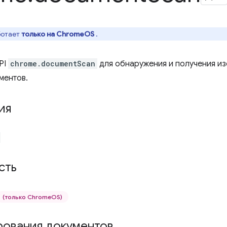
ботает
только на ChromeOS
.
PI
chrome.documentScan
для обнаружения и получения и
ментов.
ия
сть
(только ChromeOS)
рования документов