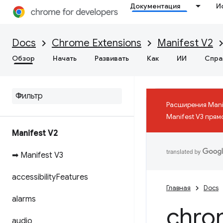
Документация
И
Docs
Chrome Extensions
Manifest V2
Обзор
Начать
Развивать
Как
ИИ
Спра
Расширения Mani
Manifest V3 прям
Manifest V2
➡ Manifest V3
accessibility
Features
Главная
Docs
alarms
chro
audio