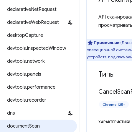
declarative
Net
Request
API сканирова
declarative
Web
Request
просматривать
desktop
Capture
Примечание:
Данны
devtools
.
inspected
Window
операционной системы.
устройств, подключаем
devtools
.
network
Типы
devtools
.
panels
devtools
.
performance
Cancel
Scan
devtools
.
recorder
Chrome 125+
dns
ХАРАКТЕРИСТИКИ
document
Scan