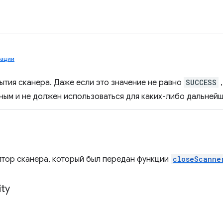
рации
рытия сканера. Даже если это значение не равно
SUCCESS
,
ным и не должен использоваться для каких-либо дальней
птор сканера, который был передан функции
closeScanne
ity