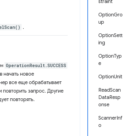
straint
OptionGro
up
elScan()
.
OptionSett
ing
OptionTyp
e
ен
OperationResult.SUCCESS
в начать новое
OptionUnit
анер все еще обрабатывает
ReadScan
 повторить запрос. Другие
DataResp
ует повторять.
onse
ScannerInf
o