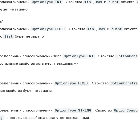
апазон значений
. Свойства
,
и
объекта
OptionType.INT
min
max
quant
удет не задано.
E"
апазон значений
. Свойства
,
и
объект
OptionType.FIXED
min
max
quant
во
будет не задано.
list
ределенный список значений типа
. Свойство
OptionType.INT
OptionCons
 остальные свойства останутся незаданными.
ределенный список значений
. Свойство
OptionType.FIXED
OptionConstra
ные свойства будут не заданы.
"
ределенный список значений
. Свойство
OptionType.STRING
OptionConst
, а остальные свойства останутся незаданными.
ng