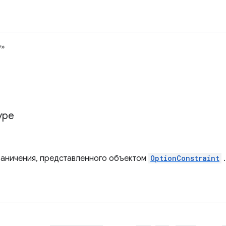
О»
ype
раничения, представленного объектом
OptionConstraint
.