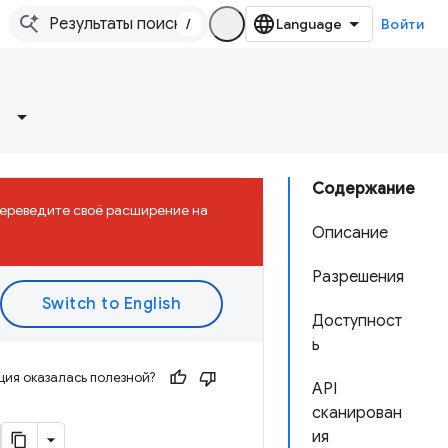
/
Войти
Содержание
 Переведите своё расширение на
Описание
Разрешения
Доступност
ь
ия оказалась полезной?
API
сканирован
ия