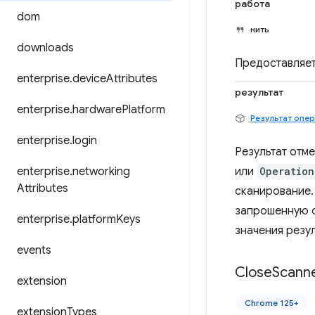
работа
dom
нить
downloads
Предоставляет
enterprise
.
device
Attributes
результат
enterprise
.
hardware
Platform
Результат опе
enterprise
.
login
Результат отм
enterprise
.
networking
или
Operation
Attributes
сканирование.
запрошенную о
enterprise
.
platform
Keys
значения резу
events
Close
Scann
extension
Chrome 125+
extension
Types