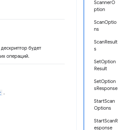
ScannerO
ption
ScanOptio
ns
ScanResult
 дескриптор будет
s
ших операций.
SetOption
Result
SetOption
sResponse
r
.
StartScan
Options
StartScanR
esponse