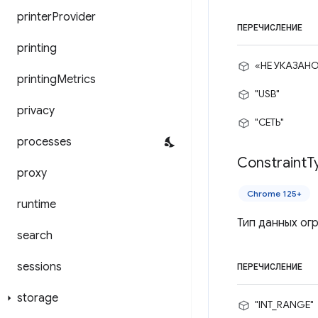
printer
Provider
ПЕРЕЧИСЛЕНИЕ
printing
«НЕ УКАЗАН
printing
Metrics
"USB"
privacy
"СЕТЬ"
processes
Constraint
T
proxy
Chrome 125+
runtime
Тип данных ог
search
sessions
ПЕРЕЧИСЛЕНИЕ
storage
"INT_RANGE"