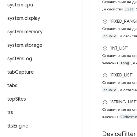
Ограничение на ди
system
.
cpu
, а свойство
б
list
system
.
display
"FIXED_RANG
Ограничение на ди
system
.
memory
, а свойст
double
system
.
storage
"INT_LIST"
Ограничение на оп
system
Log
значения
, а
long
tab
Capture
"FIXED_LIST"
Ограничение на оп
tabs
, а осталь
double
top
Sites
"STRING_LIST
Ограничение на оп
tts
значения
DOMStri
tts
Engine
Device
Filter