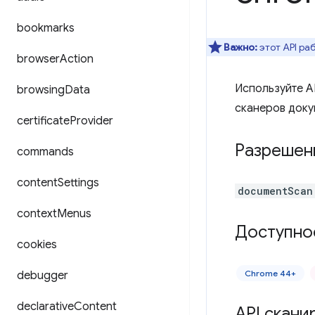
bookmarks
Важно:
этот API ра
browser
Action
Используйте A
browsing
Data
сканеров доку
certificate
Provider
Разрешен
commands
content
Settings
documentScan
context
Menus
Доступно
cookies
Chrome 44+
debugger
declarative
Content
API скани