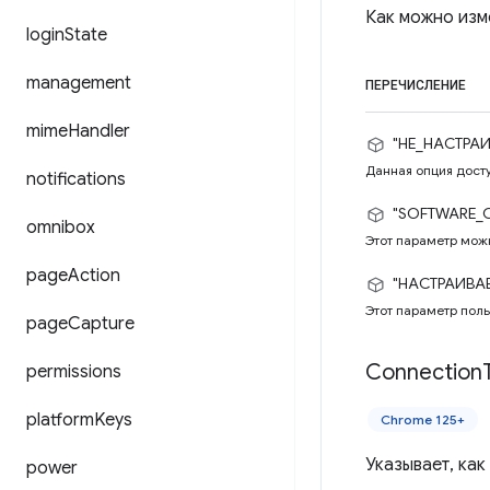
Как можно изм
login
State
management
ПЕРЕЧИСЛЕНИЕ
mime
Handler
"НЕ_НАСТРА
Данная опция досту
notifications
"SOFTWARE_
omnibox
Этот параметр мож
page
Action
"НАСТРАИВА
Этот параметр поль
page
Capture
Connection
permissions
platform
Keys
Chrome 125+
Указывает, ка
power