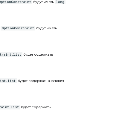
будут иметь
OptionConstraint
long
а
будут иметь
OptionConstraint
будет содержать
traint.list
будет содержать значения
int.list
будет содержать
raint.list