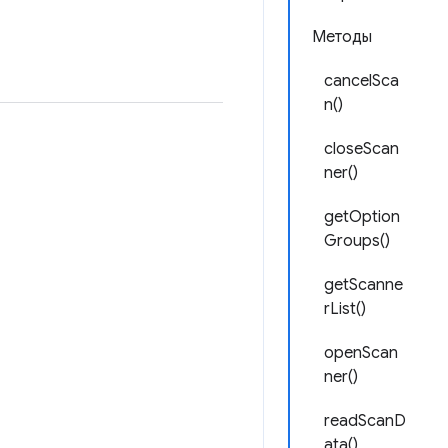
Методы
cancelSca
n()
closeScan
ner()
getOption
Groups()
getScanne
rList()
openScan
ner()
readScanD
ata()