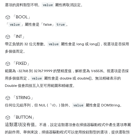
選項的資料類型不明。
屬性將取消設定。
value
「BOOL」
「
」屬性會是「false」
。
value
true
「INT」
帶正負號的 32 位元整數。
屬性會是 long 或 long[]，視選項是否採用
value
多個值而定。
「FIXED」
範圍為 -32768 到 32767.9999 的雙精度值，解析度為 1/65535。視選項是否採
用多個值而定，
屬性會是 double 或 double[]。無法精確表示的
value
Double 值會四捨五入至可用範圍和精確度。
「STRING」
任何位元組序列，但 NUL (「\0」) 除外。
屬性會是 DOMString。
value
「BUTTON」
這類選項沒有值。
不過，設定這類選項會在掃描器驅動程式中產生選項專屬
的副作用。舉例來說，掃描器驅動程式可以使用按鈕類型的選項，提供選取預