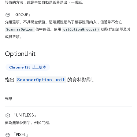
設值的方法，或是告知自動送紙器送出下一張紙。
「GROUP」
分組選項。不具現金價值。這項屬性是為了相容性而納入，但通常不會在
值中傳回。使用
擷取群組清單及其
ScannerOption
getOptionGroups()
成員選項。
Option
Unit
Chrome 125 以上版本
指出
ScannerOption.unit
的資料類型。
列舉
「UNITLESS」
值為無單位數字。例如門檻。
「PIXEL」