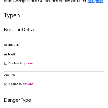
beim Anzeigen des Quellcodes finden Sie unter
Beispiele
.
Typen
Boolean
Delta
ATTRIBUTE
aktuell
Boolesch
optional
Zurück
Boolesch
optional
Danger
Type