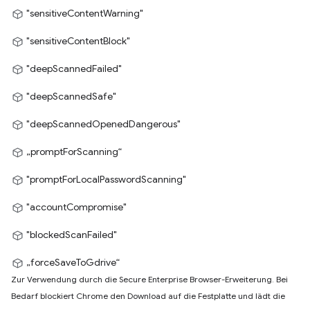
"sensitiveContentWarning"
"sensitiveContentBlock"
"deepScannedFailed"
"deepScannedSafe"
"deepScannedOpenedDangerous"
„promptForScanning“
"promptForLocalPasswordScanning"
"accountCompromise"
"blockedScanFailed"
„forceSaveToGdrive“
Zur Verwendung durch die Secure Enterprise Browser-Erweiterung. Bei
Bedarf blockiert Chrome den Download auf die Festplatte und lädt die