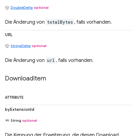
DoubleDelta
optional
Die Änderung von
totalBytes
, falls vorhanden.
URL
StringDelta
optional
Die Änderung von
url
, falls vorhanden.
Download
Item
ATTRIBUTE
byExtensionId
String
optional
Die Kennung der Erweiterung, die diesen Download