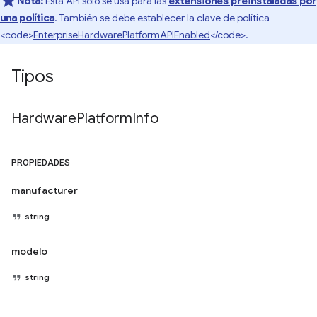
Nota:
Esta API solo se usa para las
extensiones preinstaladas por
una política
. También se debe establecer la clave de política
<code>
EnterpriseHardwarePlatformAPIEnabled
</code>.
Tipos
Hardware
Platform
Info
PROPIEDADES
manufacturer
string
modelo
string