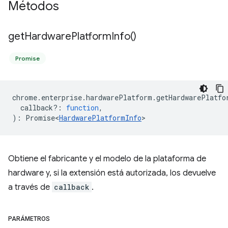
Métodos
get
Hardware
Platform
Info(
)
Promise
chrome
.
enterprise
.
hardwarePlatform
.
getHardwarePlatfo
callback?
:
function
,
)
:
Promise<
HardwarePlatformInfo
>
Obtiene el fabricante y el modelo de la plataforma de
hardware y, si la extensión está autorizada, los devuelve
a través de
callback
.
PARÁMETROS