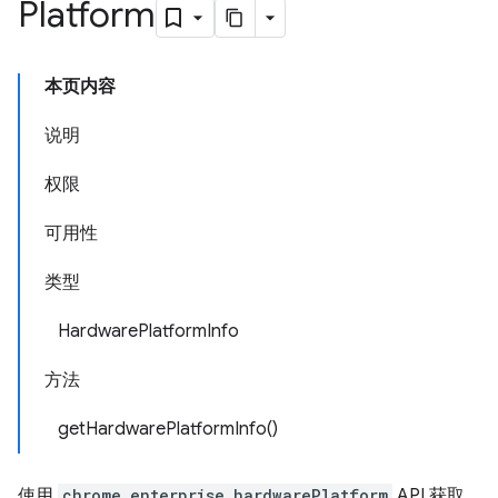
Platform
本页内容
说明
权限
可用性
类型
HardwarePlatformInfo
方法
getHardwarePlatformInfo()
使用
chrome.enterprise.hardwarePlatform
API 获取