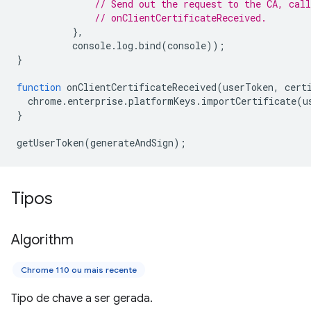
// Send out the request to the CA, call
// onClientCertificateReceived.
},
console
.
log
.
bind
(
console
));
}
function
onClientCertificateReceived
(
userToken
,
cert
chrome
.
enterprise
.
platformKeys
.
importCertificate
(
u
}
getUserToken
(
generateAndSign
);
Tipos
Algorithm
Chrome 110 ou mais recente
Tipo de chave a ser gerada.