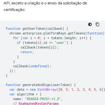
API, exceto a criação e o envio da solicitação de
certificação:
function
getUserToken
(
callback
)
{
chrome
.
enterprise
.
platformKeys
.
getTokens
(
function
(
for
(
var
i
=
0
;
i
 < 
tokens
.
length
;
i
++
)
{
if
(
tokens
[
i
].
id
==
"user"
)
{
callback
(
tokens
[
i
]);
return
;
}
}
callback
(
undefined
);
});
}
function
generateAndSign
(
userToken
)
{
var
data
=
new
Uint8Array
([
0
,
5
,
1
,
2
,
3
,
4
,
5
,
6
]
var
algorithm
=
{
name
:
"RSASSA-PKCS1-v1_5"
,
// RsaHashedKeyGenParams