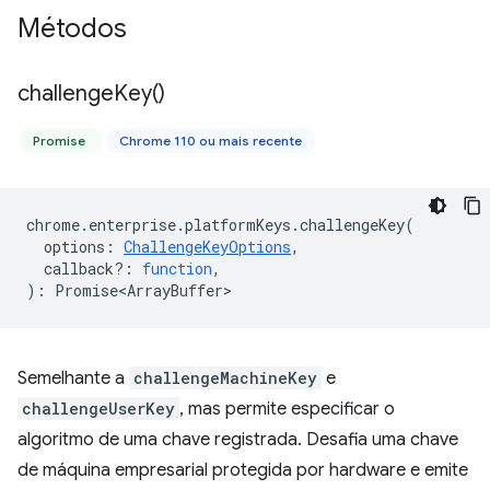
Métodos
challenge
Key(
)
Promise
Chrome 110 ou mais recente
chrome
.
enterprise
.
platformKeys
.
challengeKey
(
options
:
ChallengeKeyOptions
,
callback?
:
function
,
)
:
Promise<ArrayBuffer>
Semelhante a
challengeMachineKey
e
challengeUserKey
, mas permite especificar o
algoritmo de uma chave registrada. Desafia uma chave
de máquina empresarial protegida por hardware e emite