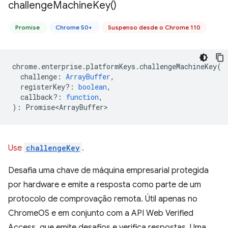
challenge
Machine
Key(
)
Promise
Chrome 50+
Suspenso desde o Chrome 110
chrome
.
enterprise
.
platformKeys
.
challengeMachineKey
(
challenge
:
ArrayBuffer
,
registerKey?
:
boolean
,
callback?
:
function
,
)
:
Promise<ArrayBuffer>
Use
challengeKey
.
Desafia uma chave de máquina empresarial protegida
por hardware e emite a resposta como parte de um
protocolo de comprovação remota. Útil apenas no
ChromeOS e em conjunto com a API Web Verified
Access, que emite desafios e verifica respostas. Uma