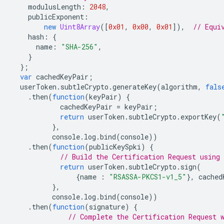
modulusLength
:
2048
,
publicExponent
:
new
Uint8Array
([
0x01
,
0x00
,
0x01
]),
// Equi
hash
:
{
name
:
"SHA-256"
,
}
};
var
cachedKeyPair
;
userToken
.
subtleCrypto
.
generateKey
(
algorithm
,
fals
.
then
(
function
(
keyPair
)
{
cachedKeyPair
=
keyPair
;
return
userToken
.
subtleCrypto
.
exportKey
(
},
console
.
log
.
bind
(
console
))
.
then
(
function
(
publicKeySpki
)
{
// Build the Certification Request using 
return
userToken
.
subtleCrypto
.
sign
(
{
name
:
"RSASSA-PKCS1-v1_5"
},
cached
},
console
.
log
.
bind
(
console
))
.
then
(
function
(
signature
)
{
// Complete the Certification Request 