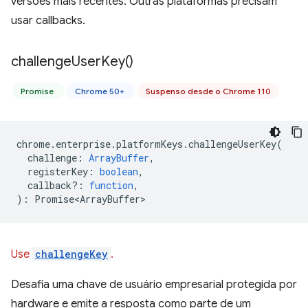
versões mais recentes. Outras plataformas precisam
usar callbacks.
challenge
User
Key(
)
Promise
Chrome 50+
Suspenso desde o Chrome 110
chrome
.
enterprise
.
platformKeys
.
challengeUserKey
(
challenge
:
ArrayBuffer
,
registerKey
:
boolean
,
callback?
:
function
,
)
:
Promise<ArrayBuffer>
Use
challengeKey
.
Desafia uma chave de usuário empresarial protegida por
hardware e emite a resposta como parte de um