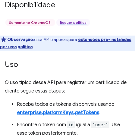
Disponibilidade
Somente no ChromeOS
Requer política
Observação
:essa API é apenas para
extensões pré-instaladas
por uma política
.
Uso
O uso típico dessa API para registrar um certificado de
cliente segue estas etapas:
Receba todos os tokens disponíveis usando
enterprise.platformKeys.getTokens
.
Encontre o token com
id
igual a
"user"
. Use
esse token posteriormente.